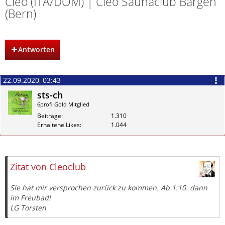
Cleo (ITA/DOM) | Cleo Saunaclub Bargen
(Bern)
Antworten
22.09.2020, 03:43
sts-ch
6profi Gold Mitglied
Beiträge
1.310
Erhaltene Likes
1.044
Zitieren
Zitat von Cleoclub
Sie hat mir versprochen zurück zu kommen. Ab 1.10. dann
im Freubad!
LG Torsten