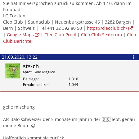
Sie hat mir versprochen zurück zu kommen. Ab 1.10. dann im
Freubad!
LG Torsten
Cleo Club | Saunaclub | Neuenburgstrasse 46 | 3282 Bargen |
Bern | Schweiz | Tel +41 32 392 80 50 |
https://cleoclub.ch/
|
Google Maps
|
Cleo Club Profil
|
Cleo Club Sexforum
|
Cleo
Club Berichte
21.09.2020, 13:22
sts-ch
6profi Gold Mitglied
Beiträge
1.310
Erhaltene Likes
1.044
Zitieren
geile mischung
Als italo sxhweizer der 5 monate im Jahr in der 🇩🇴 lebt, genau
meine Beute 😂
Hoffentlich kommt sie zurück