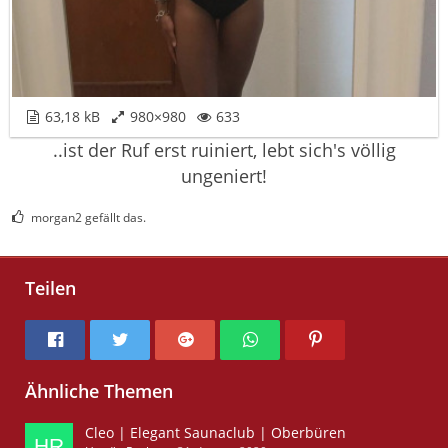
63,18 kB
980×980
633
..ist der Ruf erst ruiniert, lebt sich's völlig
ungeniert!
morgan2 gefällt das.
Teilen
Ähnliche Themen
Cleo | Elegant Saunaclub | Oberbüren