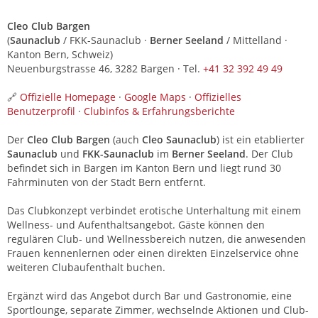
Cleo Club Bargen
(
Saunaclub
/ FKK-Saunaclub ·
Berner Seeland
/ Mittelland ·
Kanton Bern, Schweiz)
Neuenburgstrasse 46, 3282 Bargen · Tel.
+41 32 392 49 49
🔗
Offizielle Homepage
·
Google Maps
·
Offizielles
Benutzerprofil
·
Clubinfos & Erfahrungsberichte
Der
Cleo Club Bargen
(auch
Cleo Saunaclub
) ist ein etablierter
Saunaclub
und
FKK-Saunaclub
im
Berner Seeland
. Der Club
befindet sich in Bargen im Kanton Bern und liegt rund 30
Fahrminuten von der Stadt Bern entfernt.
Das Clubkonzept verbindet erotische Unterhaltung mit einem
Wellness- und Aufenthaltsangebot. Gäste können den
regulären Club- und Wellnessbereich nutzen, die anwesenden
Frauen kennenlernen oder einen direkten Einzelservice ohne
weiteren Clubaufenthalt buchen.
Ergänzt wird das Angebot durch Bar und Gastronomie, eine
Sportlounge, separate Zimmer, wechselnde Aktionen und Club-