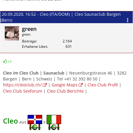
20.09.2020, 16:52 - Cleo (ITA/DOM) | Cleo Saunaclub Bargen
(Bern)
green
green
Beiträge
2.164
Erhaltene Likes
631
+1
Zitieren
Cleo im
Cleo Club | Saunaclub
| Neuenburgstrasse 46 | 3282
Bargen | Bern | Schweiz | Tel +41 32 392 80 50 |
https://cleoclub.ch/
|
Google Maps
|
Cleo Club Profil
|
Cleo Club Sexforum
|
Cleo Club Berichte
|
Cleo
aus
x