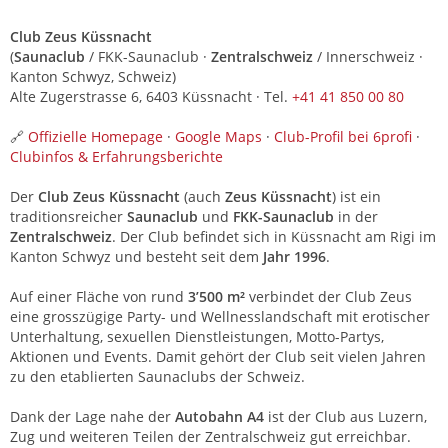
Club Zeus Küssnacht
(
Saunaclub
/ FKK-Saunaclub ·
Zentralschweiz
/ Innerschweiz ·
Kanton Schwyz, Schweiz)
Alte Zugerstrasse 6, 6403 Küssnacht · Tel.
+41 41 850 00 80
🔗
Offizielle Homepage
·
Google Maps
·
Club-Profil bei 6profi
·
Clubinfos & Erfahrungsberichte
Der
Club Zeus Küssnacht
(auch
Zeus Küssnacht
) ist ein
traditionsreicher
Saunaclub
und
FKK-Saunaclub
in der
Zentralschweiz
. Der Club befindet sich in Küssnacht am Rigi im
Kanton Schwyz und besteht seit dem
Jahr 1996
.
Auf einer Fläche von rund
3’500 m²
verbindet der Club Zeus
eine grosszügige Party- und Wellnesslandschaft mit erotischer
Unterhaltung, sexuellen Dienstleistungen, Motto-Partys,
Aktionen und Events. Damit gehört der Club seit vielen Jahren
zu den etablierten Saunaclubs der Schweiz.
Dank der Lage nahe der
Autobahn A4
ist der Club aus Luzern,
Zug und weiteren Teilen der Zentralschweiz gut erreichbar.