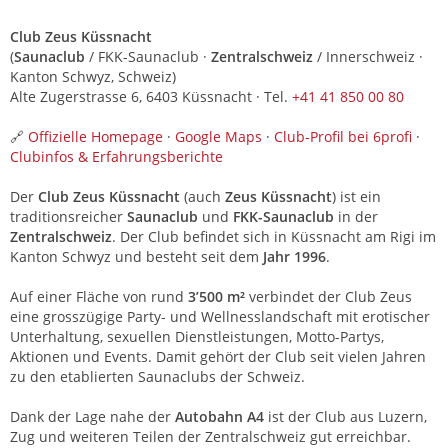
Club Zeus Küssnacht
(
Saunaclub
/ FKK-Saunaclub ·
Zentralschweiz
/ Innerschweiz ·
Kanton Schwyz, Schweiz)
Alte Zugerstrasse 6, 6403 Küssnacht · Tel.
+41 41 850 00 80
🔗
Offizielle Homepage
·
Google Maps
·
Club-Profil bei 6profi
·
Clubinfos & Erfahrungsberichte
Der
Club Zeus Küssnacht
(auch
Zeus Küssnacht
) ist ein
traditionsreicher
Saunaclub
und
FKK-Saunaclub
in der
Zentralschweiz
. Der Club befindet sich in Küssnacht am Rigi im
Kanton Schwyz und besteht seit dem
Jahr 1996
.
Auf einer Fläche von rund
3’500 m²
verbindet der Club Zeus
eine grosszügige Party- und Wellnesslandschaft mit erotischer
Unterhaltung, sexuellen Dienstleistungen, Motto-Partys,
Aktionen und Events. Damit gehört der Club seit vielen Jahren
zu den etablierten Saunaclubs der Schweiz.
Dank der Lage nahe der
Autobahn A4
ist der Club aus Luzern,
Zug und weiteren Teilen der Zentralschweiz gut erreichbar.