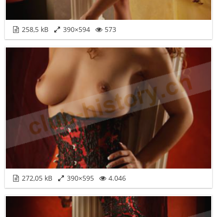
258,5 kB
390×594
573
272,05 kB
390×595
4.046