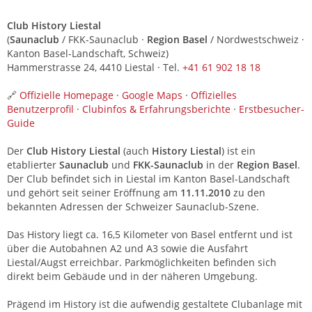
Club History Liestal
(
Saunaclub
/ FKK-Saunaclub ·
Region Basel
/ Nordwestschweiz ·
Kanton Basel-Landschaft, Schweiz)
Hammerstrasse 24, 4410 Liestal · Tel.
+41 61 902 18 18
🔗
Offizielle Homepage
·
Google Maps
·
Offizielles
Benutzerprofil
·
Clubinfos & Erfahrungsberichte
·
Erstbesucher-
Guide
Der
Club History Liestal
(auch
History Liestal
) ist ein
etablierter
Saunaclub
und
FKK-Saunaclub
in der
Region Basel
.
Der Club befindet sich in Liestal im Kanton Basel-Landschaft
und gehört seit seiner Eröffnung am
11.11.2010
zu den
bekannten Adressen der Schweizer Saunaclub-Szene.
Das History liegt ca. 16,5 Kilometer von Basel entfernt und ist
über die Autobahnen A2 und A3 sowie die Ausfahrt
Liestal/Augst erreichbar. Parkmöglichkeiten befinden sich
direkt beim Gebäude und in der näheren Umgebung.
Prägend im History ist die aufwendig gestaltete Clubanlage mit