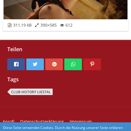
311,19 kB
390×585
612
Teilen
Tags
CLUB HISTORY LIESTAL
6profi
Datenschutzerklärung
Impressum
Kontakt zu 6profi
Forum Aktivitäten
Diese Seite verwendet Cookies. Durch die Nutzung unserer Seite erklären