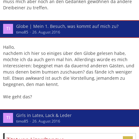
Schau doch mal rein, kostet fast nix
äh aktuell 95.-?
muss mich aber noch an den Gedanken gewöhnen da andere
Dreibeiner zu treffen.
Dann schau einmal in der Bumsalp (Dübendorf) vorbei und
vergleiche!
Bevor jetzt ein Sturm der Entrüstung losgeht: ich wollte dem
Globe | Mein 1. Besuch, was kommt auf mich zu?
Forumskollegen Infos geben: Wer mit meinen Aussagen
timo85
26. August 2016
nicht einverstanden ist, bitte korrigieren, ergänzen.
Hallo,
nachdem ich hier so einiges über den Globe gelesen habe,
möchte ich da auch gern mal hin. Allerdings würde es mich
interessieren: begegnet man da dauernd anderen Gästen, und
muss denen beim bumsen zuschauen? das fände ich weniger
toll. Etwas awkward ist auch die Vorstellung, jemandem zu
begegnen, den man kennt.
Wie geht das?
Girls in Latex, Lack & Leder
timo85
26. August 2016