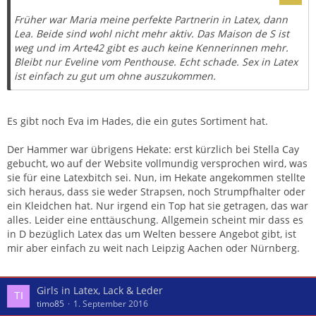
Früher war Maria meine perfekte Partnerin in Latex, dann
Lea. Beide sind wohl nicht mehr aktiv. Das Maison de S ist
weg und im Arte42 gibt es auch keine Kennerinnen mehr.
Bleibt nur Eveline vom Penthouse. Echt schade. Sex in Latex
ist einfach zu gut um ohne auszukommen.
Es gibt noch Eva im Hades, die ein gutes Sortiment hat.
Der Hammer war übrigens Hekate: erst kürzlich bei Stella Cay
gebucht, wo auf der Website vollmundig versprochen wird, was
sie für eine Latexbitch sei. Nun, im Hekate angekommen stellte
sich heraus, dass sie weder Strapsen, noch Strumpfhalter oder
ein Kleidchen hat. Nur irgend ein Top hat sie getragen, das war
alles. Leider eine enttäuschung. Allgemein scheint mir dass es
in D bezüglich Latex das um Welten bessere Angebot gibt, ist
mir aber einfach zu weit nach Leipzig Aachen oder Nürnberg.
Girls in Latex, Lack & Leder
timo85
1. September 2016