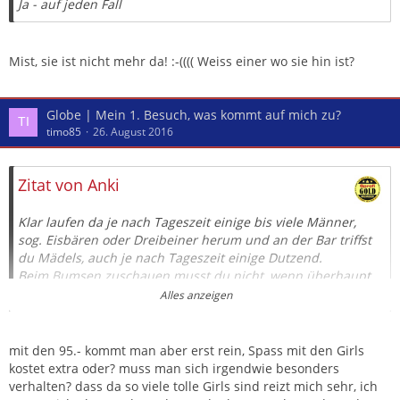
Ja - auf jeden Fall
Mist, sie ist nicht mehr da! :-(((( Weiss einer wo sie hin ist?
Globe | Mein 1. Besuch, was kommt auf mich zu?
timo85
26. August 2016
Zitat von Anki
Klar laufen da je nach Tageszeit einige bis viele Männer,
sog. Eisbären oder Dreibeiner herum und an der Bar triffst
du Mädels, auch je nach Tageszeit einige Dutzend.
Beim Bumsen zuschauen musst du nicht, wenn überhaupt
geschieht das mehr oder weniger etwas abseits, ausser es
Alles anzeigen
wird auf der Bühne gebumst, selten ganz öffentlich.
Angetroffen habe ich in vier Jahren einen ehemaligen
Arbeitskollegen, und das bei einer Clubfrequenz von
mit den 95.- kommt man aber erst rein, Spass mit den Girls
dreimal die Woche. (Nur fünfmal im Globe)
kostet extra oder? muss man sich irgendwie besonders
Die Wahrscheinlichkeit ist also gering.
verhalten? dass da so viele tolle Girls sind reizt mich sehr, ich