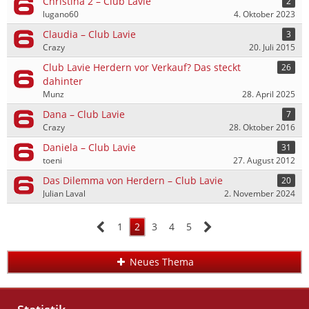
Christina 2 – Club Lavie
2
lugano60
4. Oktober 2023
Claudia – Club Lavie
3
Crazy
20. Juli 2015
Club Lavie Herdern vor Verkauf? Das steckt
26
dahinter
Munz
28. April 2025
Dana – Club Lavie
7
Crazy
28. Oktober 2016
Daniela – Club Lavie
31
toeni
27. August 2012
Das Dilemma von Herdern – Club Lavie
20
Julian Laval
2. November 2024
1
2
3
4
5
Neues Thema