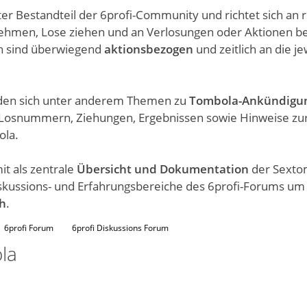
ter Bestandteil der 6profi-Community und richtet sich an re
nehmen, Lose ziehen und an Verlosungen oder Aktionen bet
ch sind überwiegend
aktionsbezogen
und zeitlich an die 
nden sich unter anderem Themen zu
Tombola-Ankündigu
Losnummern, Ziehungen, Ergebnissen sowie Hinweise zu
ola.
t als zentrale
Übersicht und Dokumentation
der Sexto
Diskussions- und Erfahrungsbereiche des 6profi-Forums um
h
.
6profi Forum
6profi Diskussions Forum
la