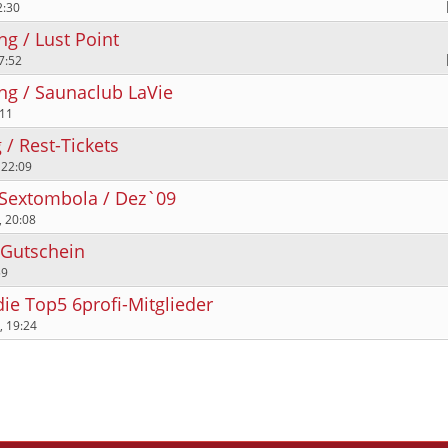
2:30
g / Lust Point
7:52
ng / Saunaclub LaVie
:11
/ Rest-Tickets
 22:09
r Sextombola / Dez`09
, 20:08
 Gutschein
59
die Top5 6profi-Mitglieder
, 19:24