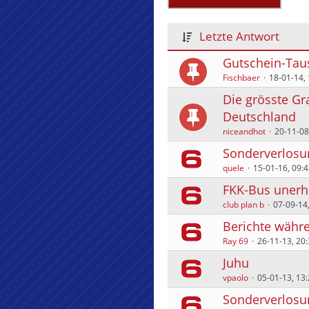
Letzte Antwort
Gutschein-Tau
Fischbaer
18-01-14, 
Die grösste Gr
Deutschland
niceandhot
20-11-08
Sonderverlosun
quele
15-01-16, 09:4
FKK-Bus unerhö
club plan b
07-09-14,
Berichte währ
Ray 69
26-11-13, 20:
Juhu
vpaolo
05-01-13, 13:
Sonderverlosu