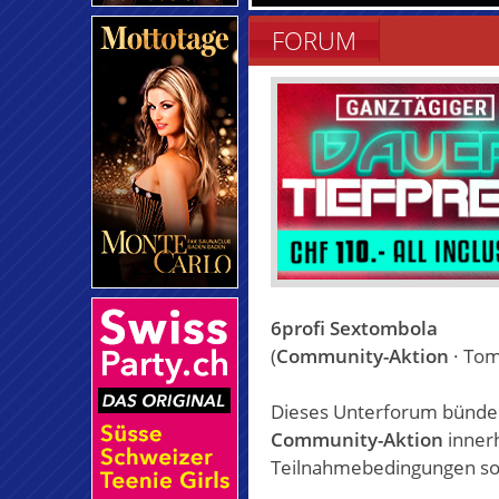
FORUM
6profi Sextombola
(
Community-Aktion
· Tom
Dieses Unterforum bündel
Community-Aktion
innerh
Teilnahmebedingungen so