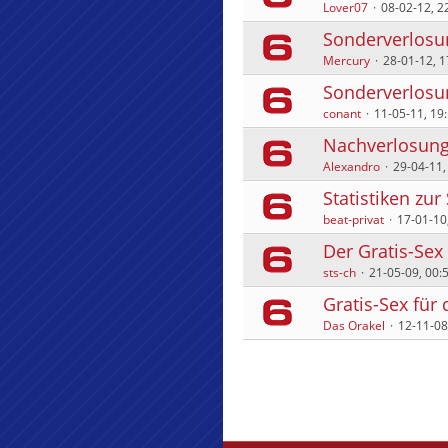
Lover07
08-02-12, 2
Sonderverlosun
Mercury
28-01-12, 1
Sonderverlosu
conant
11-05-11, 19
Nachverlosung 
Alexandro
29-04-11,
Statistiken zu
beat-privat
17-01-10
Der Gratis-Sex
sts-ch
21-05-09, 00:
Gratis-Sex für 
Das Orakel
12-11-08