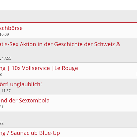
schbörse
10:09
atis-Sex Aktion in der Geschichte der Schweiz &
, 17:55
g | 10x Vollservice |Le Rouge
3
rt! unglaublich!
 11:37
end der Sextombola
31
22
ng / Saunaclub Blue-Up