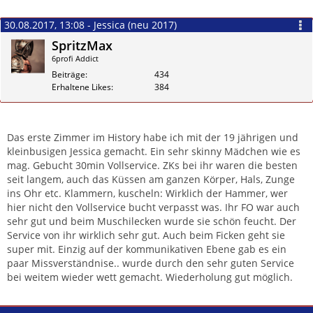
30.08.2017, 13:08 - Jessica (neu 2017)
SpritzMax
6profi Addict
Beiträge
434
Erhaltene Likes
384
Zitieren
Das erste Zimmer im History habe ich mit der 19 jährigen und
kleinbusigen Jessica gemacht. Ein sehr skinny Mädchen wie es
mag. Gebucht 30min Vollservice. ZKs bei ihr waren die besten
seit langem, auch das Küssen am ganzen Körper, Hals, Zunge
ins Ohr etc. Klammern, kuscheln: Wirklich der Hammer, wer
hier nicht den Vollservice bucht verpasst was. Ihr FO war auch
sehr gut und beim Muschilecken wurde sie schön feucht. Der
Service von ihr wirklich sehr gut. Auch beim Ficken geht sie
super mit. Einzig auf der kommunikativen Ebene gab es ein
paar Missverständnise.. wurde durch den sehr guten Service
bei weitem wieder wett gemacht. Wiederholung gut möglich.