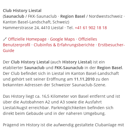
Club History Liestal
(
Saunaclub
/ FKK-Saunaclub ·
Region Basel
/ Nordwestschweiz ·
Kanton Basel-Landschaft, Schweiz)
Hammerstrasse 24, 4410 Liestal · Tel.
+41 61 902 18 18
🔗
Offizielle Homepage
·
Google Maps
·
Offizielles
Benutzerprofil
·
Clubinfos & Erfahrungsberichte
·
Erstbesucher-
Guide
Der
Club History Liestal
(auch
History Liestal
) ist ein
etablierter
Saunaclub
und
FKK-Saunaclub
in der
Region Basel
.
Der Club befindet sich in Liestal im Kanton Basel-Landschaft
und gehört seit seiner Eröffnung am
11.11.2010
zu den
bekannten Adressen der Schweizer Saunaclub-Szene.
Das History liegt ca. 16,5 Kilometer von Basel entfernt und ist
über die Autobahnen A2 und A3 sowie die Ausfahrt
Liestal/Augst erreichbar. Parkmöglichkeiten befinden sich
direkt beim Gebäude und in der näheren Umgebung.
Prägend im History ist die aufwendig gestaltete Clubanlage mit