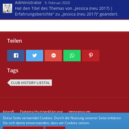
Administrator
9. Februar 2020
Hat den Titel des Themas von „Jessica (neu 2017) |
Erfahrungsberichte“ zu „Jessica (neu 2017)“ geändert.
Teilen
Tags
CLUB HISTORY LIESTAL
6profi
Datenschutzerklärung
Impressum
Kontakt zu 6profi
Forum Aktivitäten
Diese Seite verwendet Cookies. Durch die Nutzung unserer Seite erklären
Sie sich damit einverstanden, dass wir Cookies setzen.