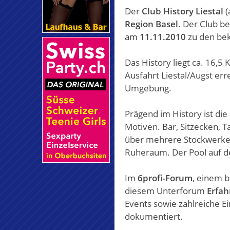
Der
Club History Liestal
(
Region Basel
. Der Club be
am
11.11.2010
zu den bek
Das History liegt ca. 16,5
Ausfahrt Liestal/Augst er
Umgebung.
Prägend im History ist die
Motiven. Bar, Sitzecken, 
über mehrere Stockwerke.
Ruheraum. Der Pool auf de
Im
6profi-Forum
, einem 
diesem Unterforum
Erfah
Events sowie zahlreiche E
dokumentiert.