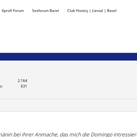
6profi Forum
Sexforum Basel
Club History | Liestal | Basel
2.164
s
631
umänin bei ihrer Anmache, das mich die Domingo intressier