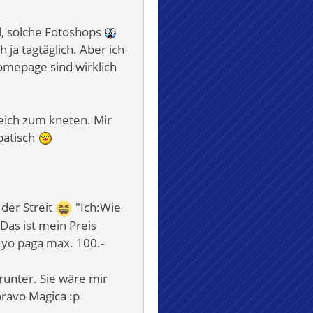
l, solche Fotoshops
 ja tagtäglich. Aber ich
omepage sind wirklich
eich zum kneten. Mir
patisch
der Streit
"Ich:Wie
 Das ist mein Preis
 yo paga max. 100.-
 runter. Sie wäre mir
bravo Magica :p