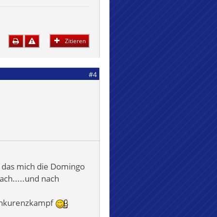
Zitieren
#4
, das mich die Domingo
ach.....und nach
Konkurenzkampf