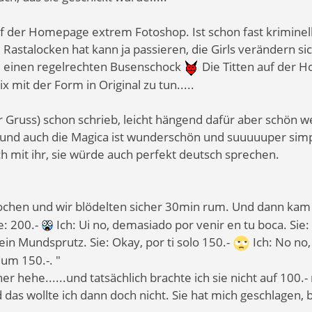
uf der Homepage extrem Fotoshop. Ist schon fast kriminel
e Rastalocken hat kann ja passieren, die Girls verändern sich
tte einen regelrechten Busenschock
Die Titten auf der H
x mit der Form in Original zu tun.....
 Gruss) schon schrieb, leicht hängend dafür aber schön w
hr und auch die Magica ist wunderschön und suuuuuper sim
h mit ihr, sie würde auch perfekt deutsch sprechen.
rochen und wir blödelten sicher 30min rum. Und dann kam 
ie: 200.-
Ich: Ui no, demasiado por venir en tu boca. Sie:
ein Mundsprutz. Sie: Okay, por ti solo 150.-
Ich: No no,
mum 150.-. "
er hehe......und tatsächlich brachte ich sie nicht auf 100.-
 das wollte ich dann doch nicht. Sie hat mich geschlagen, 