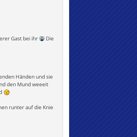
erer Gast bei ihr
Die
etenden Händen und sie
 und den Mund weeeit
nd
en runter auf die Knie