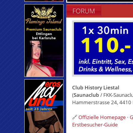
FORUM
Club History Liestal
(
Saunaclub
/ FKK-Saunacl
Hammerstrasse 24, 4410 Li
🔗
Offizielle Homepage
·
G
Erstbesucher-Guide