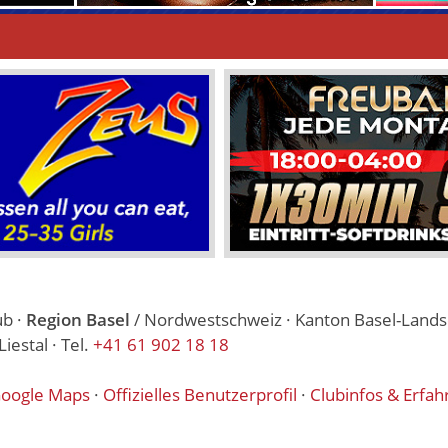
ub ·
Region Basel
/ Nordwestschweiz · Kanton Basel-Landsc
estal · Tel.
+41 61 902 18 18
oogle Maps
·
Offizielles Benutzerprofil
·
Clubinfos & Erfah