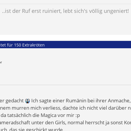
..ist der Ruf erst ruiniert, lebt sich's völlig ungeniert!
tet für 150 Extrakröten
or
mer gedacht
Ich sagte einer Rumänin bei ihrer Anmache
einem murren mich verliess, dachte ich nicht viel darüber n
a tatsächlich die Magica vor mir :p
meradschaft unter den Girls, normal herrscht ja sonst 
ch, das sie geschickt wurde.....