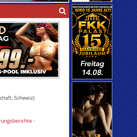
haft, Schweiz)
rungsberichte
·