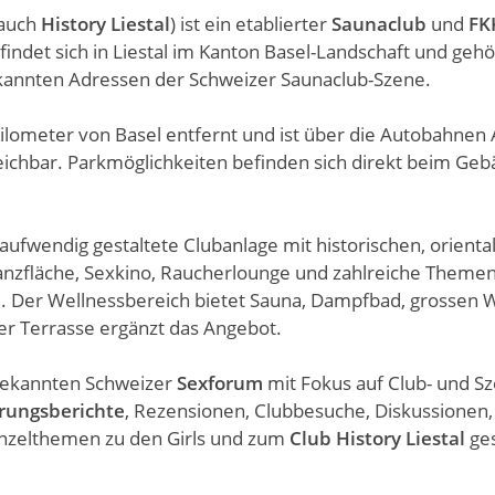
auch
History Liestal
) ist ein etablierter
Saunaclub
und
FK
findet sich in Liestal im Kanton Basel-Landschaft und gehö
annten Adressen der Schweizer Saunaclub-Szene.
 Kilometer von Basel entfernt und ist über die Autobahnen
reichbar. Parkmöglichkeiten befinden sich direkt beim Ge
 aufwendig gestaltete Clubanlage mit historischen, orienta
Tanzfläche, Sexkino, Raucherlounge und zahlreiche Theme
 Der Wellnessbereich bietet Sauna, Dampfbad, grossen W
r Terrasse ergänzt das Angebot.
bekannten Schweizer
Sexforum
mit Fokus auf Club- und S
rungsberichte
, Rezensionen, Clubbesuche, Diskussionen,
inzelthemen zu den Girls und zum
Club History Liestal
ge