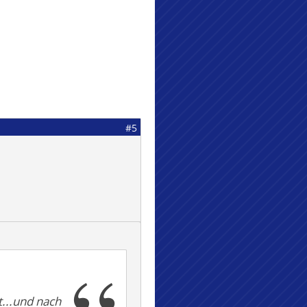
#5
t...und nach