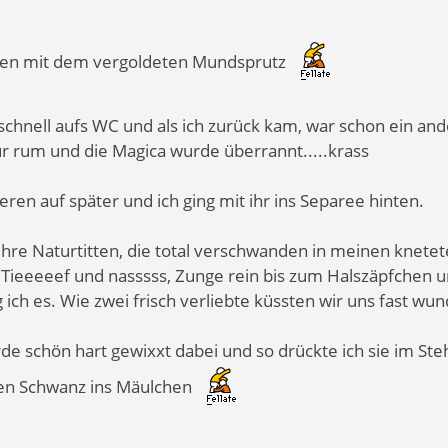
asen mit dem vergoldeten Mundsprutz
chnell aufs WC und als ich zurück kam, war schon ein and
r rum und die Magica wurde überrannt.....krass
eren auf später und ich ging mit ihr ins Separee hinten.
n ihre Naturtitten, die total verschwanden in meinen knet
K. Tieeeeef und nasssss, Zunge rein bis zum Halszäpfchen
ich es. Wie zwei frisch verliebte küssten wir uns fast wu
 schön hart gewixxt dabei und so drückte ich sie im Steh
nen Schwanz ins Mäulchen