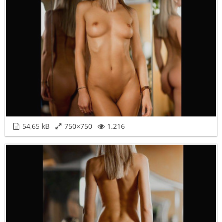
54,65 kB
750×750
1.216