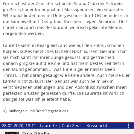
Für mich ist der Zeus der schönste Sauna Club der Schweiz,
großer schöner Innenpool mit Massagedüsen, ein separater
Whirlpool findet man im Untergeschoss. Im 1 OG befindet sich
die Saunawelt mit Dampfbad, Duschen, Liegen, Solarium. Dort
findet man auch das Restaurant, wo frisch gekochte Menüs
dargeboten werden.
Laurette sieht in Real gleich aus wie auf den Fotos , schönen
Körper , süßes herzliches lächeln! Nach kurzem Gespräch hat
sie mich sanft mit ihrer Zunge geküsst und gestreichelt.
danach ging sie auf die Knie und hat mein bestes Teil tief in
den Mund genommen ... was für ein geiler nasser Deep
Throat.... hat daran gesaugt wie keine andere. Auch meine Eier
kamen nicht zu kurz. Der Genuss war auch beim Sex in
verschiedenen Stellungen und den Abschluss zwischen ihren
perfekten Brüsten geniessen durfte. Die Laurette ist wirklich
das geilste was ich je erlebt habe.
kidbengala und Brad Pitt gefällt das.
28.02.2020, 13:11 - Laurette | Club Zeus | Küssnacht