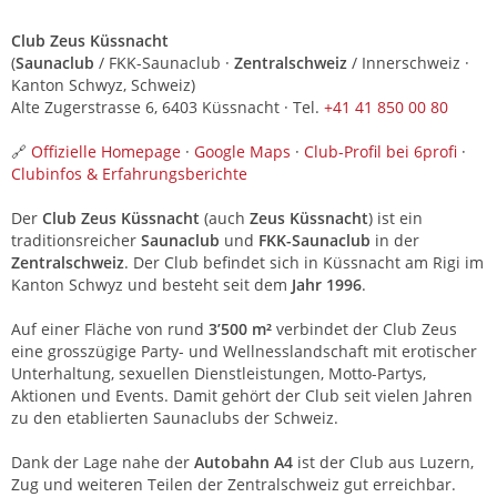
Club Zeus Küssnacht
(
Saunaclub
/ FKK-Saunaclub ·
Zentralschweiz
/ Innerschweiz ·
Kanton Schwyz, Schweiz)
Alte Zugerstrasse 6, 6403 Küssnacht · Tel.
+41 41 850 00 80
🔗
Offizielle Homepage
·
Google Maps
·
Club-Profil bei 6profi
·
Clubinfos & Erfahrungsberichte
Der
Club Zeus Küssnacht
(auch
Zeus Küssnacht
) ist ein
traditionsreicher
Saunaclub
und
FKK-Saunaclub
in der
Zentralschweiz
. Der Club befindet sich in Küssnacht am Rigi im
Kanton Schwyz und besteht seit dem
Jahr 1996
.
Auf einer Fläche von rund
3’500 m²
verbindet der Club Zeus
eine grosszügige Party- und Wellnesslandschaft mit erotischer
Unterhaltung, sexuellen Dienstleistungen, Motto-Partys,
Aktionen und Events. Damit gehört der Club seit vielen Jahren
zu den etablierten Saunaclubs der Schweiz.
Dank der Lage nahe der
Autobahn A4
ist der Club aus Luzern,
Zug und weiteren Teilen der Zentralschweiz gut erreichbar.