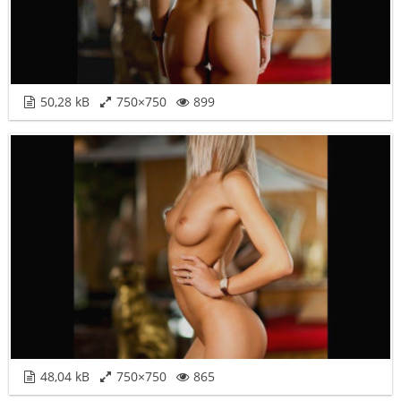
50,28 kB
750×750
899
48,04 kB
750×750
865