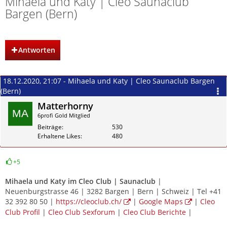
Mihaela und Katy | Cleo Saunaclub
Bargen (Bern)
Antworten
18.12.2020, 21:07 - Mihaela und Katy | Cleo Saunaclub Bargen
(Bern)
Matterhorny
6profi Gold Mitglied
Beiträge
530
Erhaltene Likes
480
+5
Zitieren
Mihaela und Katy im
Cleo Club | Saunaclub
|
Neuenburgstrasse 46 | 3282 Bargen | Bern | Schweiz | Tel +41
32 392 80 50 |
https://cleoclub.ch/
|
Google Maps
|
Cleo
Club Profil
|
Cleo Club Sexforum
|
Cleo Club Berichte
|