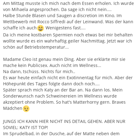
Am Mittag musste ich mich nach dem Essen erholen. Ich wurde
von Mihaela angesprochen. Da sage ich nicht nein....
Halbe Stunde Blasen und Saugen a discretion im Kino. Im
Wettbewerb mit Rocco Siffredi auf der Leinwand. Was der kann
schaffe ich auch
Wenigestens fast....
Da ich meine kostbaren Spermien noch etwas bei mir behalten
wollte wurde es ein wahrhaftig geiler Nachmittag. Jetzt war ich
schön auf Betriebstemperatur...
Madame Cleo ist genau mein Ding. Aber sie erklärte mir sie
mache kein Publicsex. Auch nicht im Wellness...
Na dann, tschüss. Nichts für mich..
Es war heute einfach nicht ein Exotinnentag für mich. Aber der
Höhepunkt des Tages folgte dann doch noch....
Später sprach mich Katy an der Bar an. Na dann los. Mein
Sonderwunsch nach Schweinereien im Wellness wurde
akzeptiert ohne Problem. So hat's Matterhorny gern. Braves
Mädchen
JUNGS ICH KANN HIER NICHT INS DETAIL GEHEN. ABER NUR
SOVIEL: KATY IST TOP!
Im Sprudelbad, in der Dusche, auf der Matte neben dem