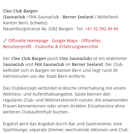
Cleo Club Bargen
(
Saunaclub
/ FKK-Saunaclub ·
Berner Seeland
/ Mittelland ·
Kanton Bern, Schweiz)
Neuenburgstrasse 46, 3282 Bargen · Tel.
+41 32 392 49 49
🔗
Offizielle Homepage
·
Google Maps
·
Offizielles
Benutzerprofil
·
Clubinfos & Erfahrungsberichte
Der
Cleo Club Bargen
(auch
Cleo Saunaclub
) ist ein etablierter
Saunaclub
und
FKK-Saunaclub
im
Berner Seeland
. Der Club
befindet sich in Bargen im Kanton Bern und liegt rund 30
Fahrminuten von der Stadt Bern entfernt.
Das Clubkonzept verbindet erotische Unterhaltung mit einem
Wellness- und Aufenthaltsangebot. Gäste können den
regulären Club- und Wellnessbereich nutzen, die anwesenden
Frauen kennenlernen oder einen direkten Einzelservice ohne
weiteren Clubaufenthalt buchen.
Ergänzt wird das Angebot durch Bar und Gastronomie, eine
Sportlounge, separate Zimmer, wechselnde Aktionen und Club-