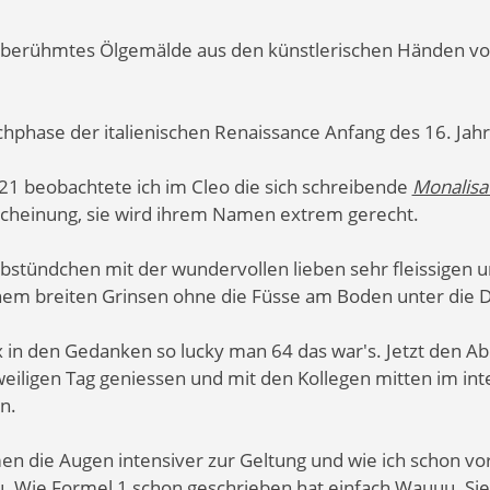
tberühmtes Ölgemälde aus den künstlerischen Händen von
phase der italienischen Renaissance Anfang des 16. Jah
 beobachtete ich im Cleo die sich schreibende
Monalis
rscheinung, sie wird ihrem Namen extrem gerecht.
tündchen mit der wundervollen lieben sehr fleissigen u
nem breiten Grinsen ohne die Füsse am Boden unter die
x in den Gedanken so lucky man 64 das war's. Jetzt den A
weiligen Tag geniessen und mit den Kollegen mitten im in
n.
 die Augen intensiver zur Geltung und wie ich schon vo
. Wie Formel 1 schon geschrieben hat einfach Wauuu. Sie 