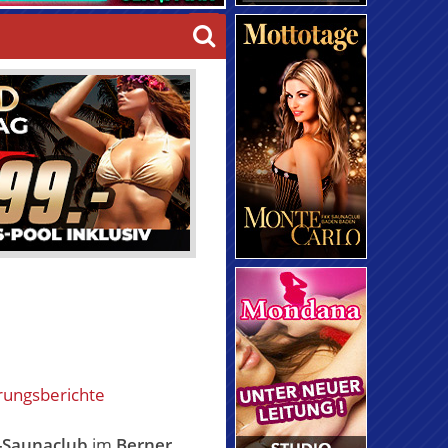
rungsberichte
-Saunaclub
im
Berner