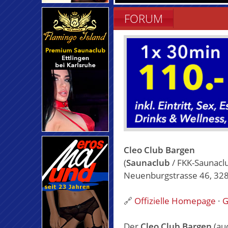
FORUM
Cleo Club Bargen
(
Saunaclub
/ FKK-Saunacl
Neuenburgstrasse 46, 328
🔗
Offizielle Homepage
·
G
Der
Cleo Club Bargen
(au