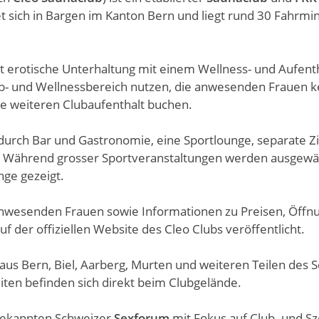
et sich in Bargen im Kanton Bern und liegt rund 30 Fahrmi
 erotische Unterhaltung mit einem Wellness- und Aufent
b- und Wellnessbereich nutzen, die anwesenden Frauen 
ne weiteren Clubaufenthalt buchen.
 durch Bar und Gastronomie, eine Sportlounge, separate
. Während grosser Sportveranstaltungen werden ausgewäh
ge gezeigt.
anwesenden Frauen sowie Informationen zu Preisen, Öffn
 der offiziellen Website des Cleo Clubs veröffentlicht.
 aus Bern, Biel, Aarberg, Murten und weiteren Teilen des S
iten befinden sich direkt beim Clubgelände.
bekannten Schweizer
Sexforum
mit Fokus auf Club- und S