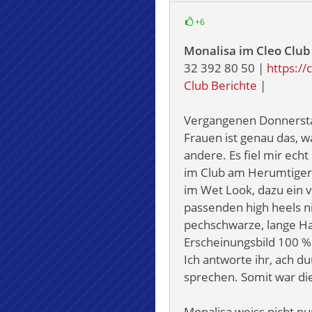
+6
Monalisa im
Cleo Club
32 392 80 50 |
https://
Club Berichte
|
Vergangenen Donnerstag 
Frauen ist genau das, w
andere. Es fiel mir ech
im Club am Herumtigern
im Wet Look, dazu ein v
passenden high heels n
pechschwarze, lange Ha
Erscheinungsbild 100 % 
Ich antworte ihr, ach d
sprechen. Somit war di
Monalisa weiss nicht n