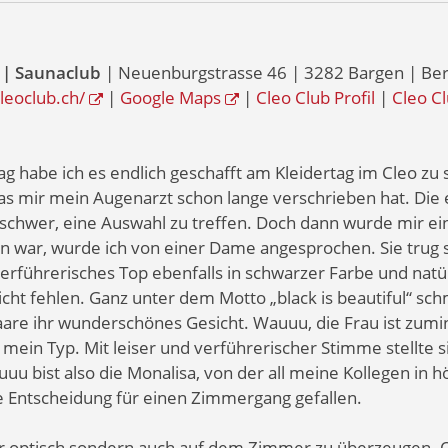
 | Saunaclub
| Neuenburgstrasse 46 | 3282 Bargen | Bern
cleoclub.ch/
|
Google Maps
|
Cleo Club Profil
|
Cleo C
habe ich es endlich geschafft am Kleidertag im Cleo zu s
as mir mein Augenarzt schon lange verschrieben hat. Die ei
t schwer, eine Auswahl zu treffen. Doch dann wurde mir ein
 war, wurde ich von einer Dame angesprochen. Sie trug 
erführerisches Top ebenfalls in schwarzer Farbe und natür
icht fehlen. Ganz unter dem Motto „black is beautiful“ s
are ihr wunderschönes Gesicht. Wauuu, die Frau ist zumi
mein Typ. Mit leiser und verführerischer Stimme stellte si
uuuu bist also die Monalisa, von der all meine Kollegen in
e Entscheidung für einen Zimmergang gefallen.
ur optisch sondern auch auf dem Zimmer zu überzeugen. O