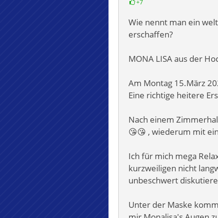
+7
Wie nennt man ein wel
erschaffen?
MONA LISA aus der Hoch
Am Montag 15.März 2021
Eine richtige heitere E
Nach einem Zimmerhalbs
😘😘 , wiederum mit ei
Ich für mich mega Rela
kurzweiligen nicht lang
unbeschwert diskutiere
Unter der Maske kommen
mir Monalisa's Augen zu