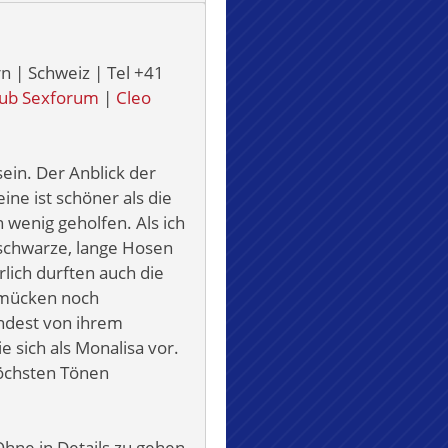
 | Schweiz | Tel +41
lub Sexforum
|
Cleo
ein. Der Anblick der
ne ist schöner als die
 wenig geholfen. Als ich
schwarze, lange Hosen
lich durften auch die
chmücken noch
ndest von ihrem
e sich als Monalisa vor.
 höchsten Tönen
hne in Details zu gehen