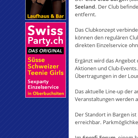
Seeland
. Der Club befind
entfernt.
Das Clubkonzept verbindet
können den regulären Clu
direkten Einzelservice oh
Ergänzt wird das Angebot
Aktionen und Club-Events
Übertragungen in der Loun
Das aktuelle Line-up der 
Veranstaltungen werden auf
Der Standort in Bargen ist
erreichbar. Parkmöglichke
Im
6profi-Forum
, einem 