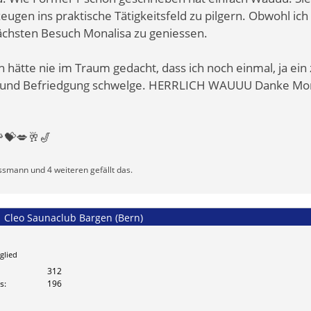
eugen ins praktische Tätigkeitsfeld zu pilgern. Obwohl ich
chsten Besuch Monalisa zu geniessen.
h hätte nie im Traum gedacht, dass ich noch einmal, ja ein
e und Befriedgung schwelge. HERRLICH WAUUU Danke Mona
💝💋🥂🎷
smann und 4 weiteren gefällt das.
| Cleo Saunaclub Bargen (Bern)
glied
312
s
196