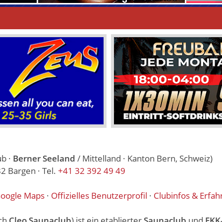
ub ·
Berner Seeland
/ Mittelland · Kanton Bern, Schweiz)
2 Bargen · Tel.
+41 32 392 49 49
oogle Maps
·
Offizielles Benutzerprofil
·
Clubinfos & Erfah
ch
Cleo Saunaclub
) ist ein etablierter
Saunaclub
und
FKK