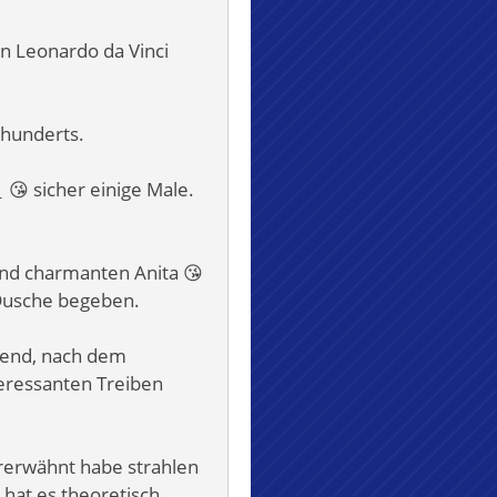
 Leonardo da Vinci
rhunderts.
a
😘 sicher einige Male.
nd charmanten Anita 😘
 Dusche begeben.
bend, nach dem
teressanten Treiben
rerwähnt habe strahlen
hat es theoretisch