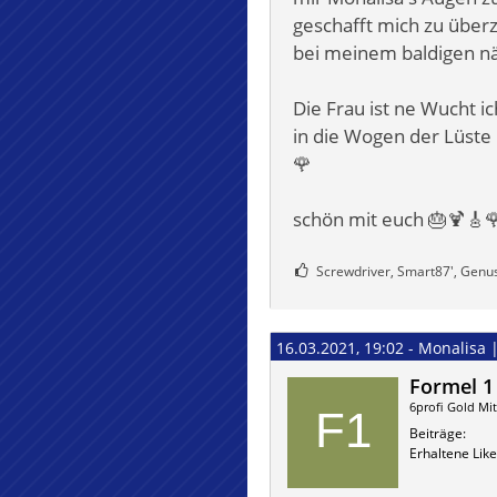
geschafft mich zu überz
bei meinem baldigen nä
Die Frau ist ne Wucht ic
in die Wogen der Lüst
🌹
schön mit euch 🎂🍹🎸
Screwdriver, Smart87', Genus
16.03.2021, 19:02 - Monalisa 
Formel 1
6profi Gold Mit
Beiträge
Erhaltene Like