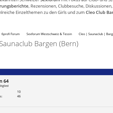
rungsberichte
, Rezensionen, Clubbesuche, Diskussionen
hlreiche Einzelthemen zu den Girls und zum
Cleo Club Ba
6profi Forum
Sexforum Westschweiz & Tessin
Cleo | Saunaclub | Barg
 Saunaclub Bargen (Bern)
n 64
itglied
10
s
46