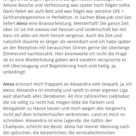
Amuse Bouche und Verheissung was später noch folgen sollte.
Dann fielen wir aufs Bett und was folgte war astreine GFE =
Girlfriendexperience in Perfektion. In Sachen Blow-Job und Sex
liefert
Alexa
eine Bravourleistung. Meisterhaft! Die ganze Zeit
über ist sie mit sooooo viel Passion und Leidenschaft bei mir
dass ich alles um mich herum vergesse. Auch die Zeit und
natürlich dauerte es länger als vereinbart und ich habe später
an der Rezeption mit berauschen Sinnen gerne die überlange
Zimmerzeit nachbezahlt. Hier beantworte ich nicht die Frage
ob es eine Wiederholung geben wird sondern verspreche es
mit Überzeugung und Begeisterung hoch und heilig. Ja,
unbedingt!
Alexa
erinnert mich frappant an Alexandra vom Sexpark. Ja, ich
weiss, Alexandra ist einmalig und spielt in einer eigenen Liga
weit oberhalb alles Denkbaren. All ihre zahlreichen Liebhaber,
die sie völlig zu recht hat, mögen bitte die Fackeln und
Mistgabeln zu Hause lassen und mich wegen des Vergleichs
nicht auf dem Scheiterhaufen verbrennen. Lasst es mich so
schreiben: Alexandra ist eine Legende, die Göttin, der
Champion, schlicht die Beste. Alexa hat meiner Meinung nach
die optischen, die körperlichen, die servicetechnischen