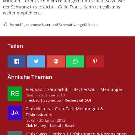
Minuten... dreht sich beim reiten gern und schaut so zu wie
der Schwanz in sie sticht... Geile Frau... Kann ich vollstens
weiter empfehlen...
Formel 1, schmuse kater und Screwdriver gefällt das.
Teilen
Ähnliche Themen
Freubad | Saunaclub | Recherswil | Meinungen
Renzi
26. Januar 2018
Freubad | Saunaclub | Recherswil (SO)
Club History – Club-Talk, Meinungen &
Diskussionen
Jackal
20. Januar 2012
Club History | Liestal | Basel
Club Swiss Dietikon | Erfahrungen & Rezensionen