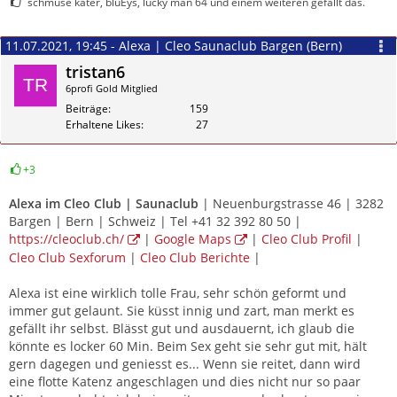
schmuse kater, bluEys, lucky man 64 und einem weiteren gefällt das.
11.07.2021, 19:45 - Alexa | Cleo Saunaclub Bargen (Bern)
tristan6
6profi Gold Mitglied
Beiträge
159
Erhaltene Likes
27
+3
Zitieren
Alexa im
Cleo Club | Saunaclub
| Neuenburgstrasse 46 | 3282
Bargen | Bern | Schweiz | Tel +41 32 392 80 50 |
https://cleoclub.ch/
|
Google Maps
|
Cleo Club Profil
|
Cleo Club Sexforum
|
Cleo Club Berichte
|
Alexa ist eine wirklich tolle Frau, sehr schön geformt und
immer gut gelaunt. Sie küsst innig und zart, man merkt es
gefällt ihr selbst. Blässt gut und ausdauernt, ich glaub die
könnte es locker 60 Min. Beim Sex geht sie sehr gut mit, hält
gern dagegen und geniesst es... Wenn sie reitet, dann wird
eine flotte Katenz angeschlagen und dies nicht nur so paar