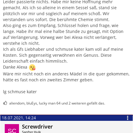
Leider passierte nichts. Habe mir keine Hoffnung mehr
gemacht. Als ich so alleine in einem Sessel saß, stand sie
plötzlich vor mir und sogleich auf meinem schoß. Wir
verstanden uns sofort. Die berühmte Chemie stimmt.
Also ging es zum Empfang, Schlüssel holen und frage, wie
lange. Habe ihr mal eine halbe Stunde zu gesagt, mit Option
auf Verlängerung. Vorweg wer bei Alexa nicht verlängert,
verstehe ich nicht.
Ich als Gfs Liebhaber und schmuse kater kam voll auf meine
Kosten. Sich gegenseitig verwöhnen ein Genuss. Diese
Leidenschaft einfach himmlisch.
Danke Alexa
Wäre mir nicht noch ein anderes Mädel in die quer gekommen,
hätte es fast noch ein zweites Zimmer geben.
lg schmuse kater
aliendom, bluEys, lucky man 64 und 2 weiteren gefällt das.
18.07.2021, 14:24
Screwdriver
Sanfter Hulk