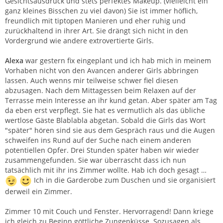
Gesichtsausdruck und stets perfektes Makeup. (vielleicht ein
ganz kleines Bisschen zu viel davon) Sie ist immer höflich,
freundlich mit tiptopen Manieren und eher ruhig und
zurückhaltend in ihrer Art. Sie drängt sich nicht in den
Vordergrund wie andere extrovertierte Girls.
Alexa
war gestern fix eingeplant und ich hab mich in meinem
Vorhaben nicht von den Avancen anderer Girls abbringen
lassen. Auch wenns mir teilweise schwer fiel diesen
abzusagen. Nach dem Mittagessen beim Relaxen auf der
Terrasse mein Interesse an ihr kund getan. Aber später am Tag
da eben erst verpflegt. Sie hat es vermutlich als das übliche
wertlose Gäste Blablabla abgetan. Sobald die Girls das Wort
"später" hören sind sie aus dem Gespräch raus und die Augen
schweifen ins Rund auf der Suche nach einem anderen
potentiellen Opfer. Drei Stunden später haben wir wieder
zusammengefunden. Sie war überrascht dass ich nun
tatsächlich mit ihr ins Zimmer wollte. Hab ich doch gesagt …
Ich in die Garderobe zum Duschen und sie organisiert
derweil ein Zimmer.
Zimmer 10 mit Couch und Fenster. Hervorragend! Dann kriege
ich gleich zu Beginn göttliche Zungenküsse. Sozusagen als