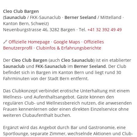
Cleo Club Bargen
(
Saunaclub
/ FKK-Saunaclub ·
Berner Seeland
/ Mittelland ·
Kanton Bern, Schweiz)
Neuenburgstrasse 46, 3282 Bargen · Tel.
+41 32 392 49 49
🔗
Offizielle Homepage
·
Google Maps
·
Offizielles
Benutzerprofil
·
Clubinfos & Erfahrungsberichte
Der
Cleo Club Bargen
(auch
Cleo Saunaclub
) ist ein etablierter
Saunaclub
und
FKK-Saunaclub
im
Berner Seeland
. Der Club
befindet sich in Bargen im Kanton Bern und liegt rund 30
Fahrminuten von der Stadt Bern entfernt.
Das Clubkonzept verbindet erotische Unterhaltung mit einem
Wellness- und Aufenthaltsangebot. Gäste können den
regulären Club- und Wellnessbereich nutzen, die anwesenden
Frauen kennenlernen oder einen direkten Einzelservice ohne
weiteren Clubaufenthalt buchen.
Ergänzt wird das Angebot durch Bar und Gastronomie, eine
Sportlounge, separate Zimmer, wechselnde Aktionen und Club-