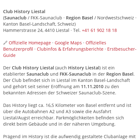
Club History Liestal
(
Saunaclub
/ FKK-Saunaclub ·
Region Basel
/ Nordwestschweiz ·
Kanton Basel-Landschaft, Schweiz)
Hammerstrasse 24, 4410 Liestal · Tel.
+41 61 902 18 18
🔗
Offizielle Homepage
·
Google Maps
·
Offizielles
Benutzerprofil
·
Clubinfos & Erfahrungsberichte
·
Erstbesucher-
Guide
Der
Club History Liestal
(auch
History Liestal
) ist ein
etablierter
Saunaclub
und
FKK-Saunaclub
in der
Region Basel
.
Der Club befindet sich in Liestal im Kanton Basel-Landschaft
und gehört seit seiner Eröffnung am
11.11.2010
zu den
bekannten Adressen der Schweizer Saunaclub-Szene.
Das History liegt ca. 16,5 Kilometer von Basel entfernt und ist
über die Autobahnen A2 und A3 sowie die Ausfahrt
Liestal/Augst erreichbar. Parkmöglichkeiten befinden sich
direkt beim Gebäude und in der näheren Umgebung.
Prägend im History ist die aufwendig gestaltete Clubanlage mit