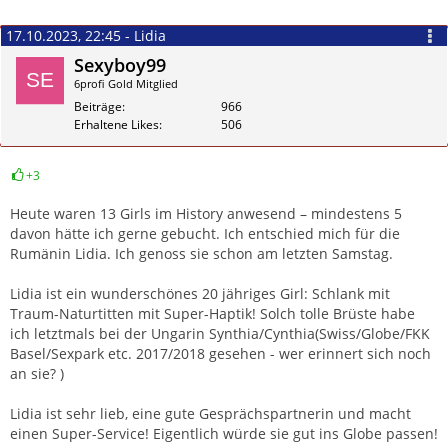
17.10.2023, 22:45 - Lidia
Sexyboy99
6profi Gold Mitglied
Beiträge
966
Erhaltene Likes
506
+3
Zitieren
Heute waren 13 Girls im History anwesend – mindestens 5
davon hätte ich gerne gebucht. Ich entschied mich für die
Rumänin Lidia. Ich genoss sie schon am letzten Samstag.
Lidia ist ein wunderschönes 20 jähriges Girl: Schlank mit
Traum-Naturtitten mit Super-Haptik! Solch tolle Brüste habe
ich letztmals bei der Ungarin Synthia/Cynthia(Swiss/Globe/FKK
Basel/Sexpark etc. 2017/2018 gesehen - wer erinnert sich noch
an sie? )
Lidia ist sehr lieb, eine gute Gesprächspartnerin und macht
einen Super-Service! Eigentlich würde sie gut ins Globe passen!