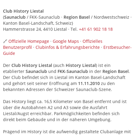
Club History Liestal
(
Saunaclub
/ FKK-Saunaclub ·
Region Basel
/ Nordwestschweiz ·
Kanton Basel-Landschaft, Schweiz)
Hammerstrasse 24, 4410 Liestal · Tel.
+41 61 902 18 18
🔗
Offizielle Homepage
·
Google Maps
·
Offizielles
Benutzerprofil
·
Clubinfos & Erfahrungsberichte
·
Erstbesucher-
Guide
Der
Club History Liestal
(auch
History Liestal
) ist ein
etablierter
Saunaclub
und
FKK-Saunaclub
in der
Region Basel
.
Der Club befindet sich in Liestal im Kanton Basel-Landschaft
und gehört seit seiner Eröffnung am
11.11.2010
zu den
bekannten Adressen der Schweizer Saunaclub-Szene.
Das History liegt ca. 16,5 Kilometer von Basel entfernt und ist
über die Autobahnen A2 und A3 sowie die Ausfahrt
Liestal/Augst erreichbar. Parkmöglichkeiten befinden sich
direkt beim Gebäude und in der näheren Umgebung.
Prägend im History ist die aufwendig gestaltete Clubanlage mit