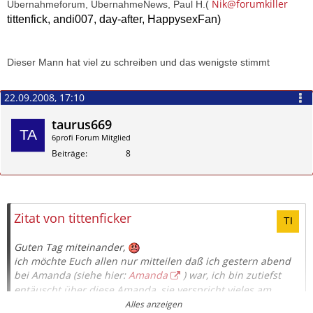
Nik@forumkiller
Übernahmeforum, ÜbernahmeNews, Paul H.(
tittenfick, andi007, day-after,
HappysexFan)
Dieser Mann hat viel zu schreiben und das wenigste stimmt
22.09.2008, 17:10
taurus669
6profi Forum Mitglied
Beiträge
8
Zitieren
Zitat von tittenficker
Guten Tag miteinander,
ich möchte Euch allen nur mitteilen daß ich gestern abend
bei Amanda (siehe hier:
Amanda
) war, ich bin zutiefst
entäuscht über diese Amanda, sie verspricht vieles am
Telefon, aber nichts wird eingehalten, kein küssen, blasen
Alles anzeigen