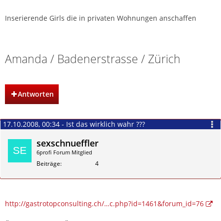
Inserierende Girls die in privaten Wohnungen anschaffen
Private Girls in Wohnungen
Amanda / Badenerstrasse / Zürich
Antworten
17.10.2008, 00:34 - Ist das wirklich wahr ???
sexschnueffler
6profi Forum Mitglied
Beiträge
4
Zitieren
http://gastrotopconsulting.ch/…c.php?id=1461&forum_id=76