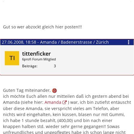
nur mit Gummi, ich habe 1 stunde bezahlt, (400,00) und bin
nach einer knappen halben std. wieder sehr gerne
gegangen!! Sowas unfreundliches und ungepflegtes habe
ich schon lange nicht erlebt! Ich bin ein regelmässiger Puff
& Privatgirl Besucher aber soetwas ist mir noch nie passiert.
Gut so wer abzockt gleich hier posten!!!
Ich kann natürlich diese Dame nicht weiter empfehlen, nur
abraten zu Ihr zu gehen!!
27.06.2008, 18:58 - Amanda / Badenerstrasse / Zürich
Gruss Tittenficker
tittenficker
6profi Forum Mitglied
Beiträge
3
PS: Dazu kommt noch dass sie ziemlich alkoholisiert war, ein
paar Flaschen Wein standen herum & ihr Atem trotz
Kaugummi roch danach sehr...!
Zitieren
Guten Tag miteinander,
1000% No Go !!
ich möchte Euch allen nur mitteilen daß ich gestern abend bei
Amanda (siehe hier:
Amanda
) war, ich bin zutiefst entäuscht
über diese Amanda, sie verspricht vieles am Telefon, aber
nichts wird eingehalten, kein küssen, blasen nur mit Gummi,
ich habe 1 stunde bezahlt, (400,00) und bin nach einer
knappen halben std. wieder sehr gerne gegangen!! Sowas
unfreundliches und ungepflegtes habe ich schon lange nicht