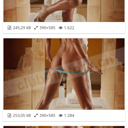
245,29 kB
390×585
1.622
253,05 kB
390×585
1.284