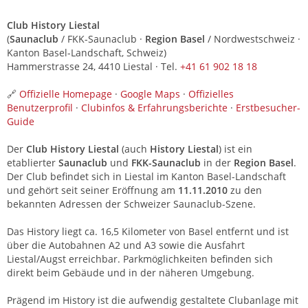
Club History Liestal
(
Saunaclub
/ FKK-Saunaclub ·
Region Basel
/ Nordwestschweiz ·
Kanton Basel-Landschaft, Schweiz)
Hammerstrasse 24, 4410 Liestal · Tel.
+41 61 902 18 18
🔗
Offizielle Homepage
·
Google Maps
·
Offizielles
Benutzerprofil
·
Clubinfos & Erfahrungsberichte
·
Erstbesucher-
Guide
Der
Club History Liestal
(auch
History Liestal
) ist ein
etablierter
Saunaclub
und
FKK-Saunaclub
in der
Region Basel
.
Der Club befindet sich in Liestal im Kanton Basel-Landschaft
und gehört seit seiner Eröffnung am
11.11.2010
zu den
bekannten Adressen der Schweizer Saunaclub-Szene.
Das History liegt ca. 16,5 Kilometer von Basel entfernt und ist
über die Autobahnen A2 und A3 sowie die Ausfahrt
Liestal/Augst erreichbar. Parkmöglichkeiten befinden sich
direkt beim Gebäude und in der näheren Umgebung.
Prägend im History ist die aufwendig gestaltete Clubanlage mit