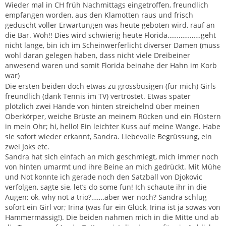
Zitieren
Wieder mal in CH früh Nachmittags eingetroffen, freundlich
empfangen worden, aus den Klamotten raus und frisch
geduscht voller Erwartungen was heute geboten wird, rauf an
die Bar. Woh!! Dies wird schwierig heute Florida………………geht
nicht lange, bin ich im Scheinwerferlicht diverser Damen (muss
wohl daran gelegen haben, dass nicht viele Dreibeiner
anwesend waren und somit Florida beinahe der Hahn im Korb
war
)
Die ersten beiden doch etwas zu grossbusigen (für mich) Girls
freundlich (dank Tennis im TV) vertröstet. Etwas später
plötzlich zwei Hände von hinten streichelnd über meinen
Oberkörper, weiche Brüste an meinem Rücken und ein Flüstern
in mein Ohr; hi, hello! Ein leichter Kuss auf meine Wange. Habe
sie sofort wieder erkannt, Sandra. Liebevolle Begrüssung, ein
zwei Joks etc.
Sandra hat sich einfach an mich geschmiegt, mich immer noch
von hinten umarmt und ihre Beine an mich gedrückt. Mit Mühe
und Not konnte ich gerade noch den Satzball von Djokovic
verfolgen, sagte sie, let’s do some fun! Ich schaute ihr in die
Augen; ok, why not a trio?…….aber wer noch? Sandra schlug
sofort ein Girl vor; Irina (was für ein Glück, Irina ist ja sowas von
Hammermässig!). Die beiden nahmen mich in die Mitte und ab