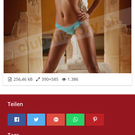
256,46 kB
390×585
1.386
Teilen