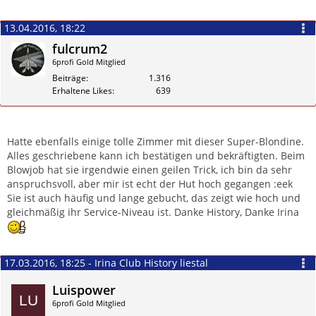
13.04.2016, 18:22
fulcrum2
6profi Gold Mitglied
Beiträge
1.316
Erhaltene Likes
639
Zitieren
Hatte ebenfalls einige tolle Zimmer mit dieser Super-Blondine.
Alles geschriebene kann ich bestätigen und bekräftigten. Beim
Blowjob hat sie irgendwie einen geilen Trick, ich bin da sehr
anspruchsvoll, aber mir ist echt der Hut hoch gegangen :eek
Sie ist auch häufig und lange gebucht, das zeigt wie hoch und
gleichmäßig ihr Service-Niveau ist. Danke History, Danke Irina
17.03.2016, 18:25 - Irina Club History liestal
Luispower
6profi Gold Mitglied