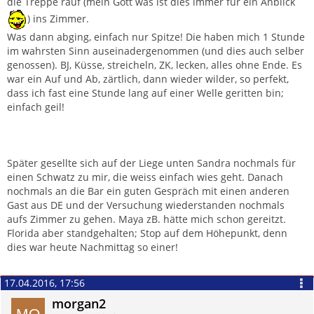
die Treppe rauf (mein Gott was ist dies immer für ein Anblick
) ins Zimmer.
Was dann abging, einfach nur Spitze! Die haben mich 1 Stunde
im wahrsten Sinn auseinadergenommen (und dies auch selber
genossen). BJ, Küsse, streicheln, ZK, lecken, alles ohne Ende. Es
war ein Auf und Ab, zärtlich, dann wieder wilder, so perfekt,
dass ich fast eine Stunde lang auf einer Welle geritten bin;
einfach geil!
Später gesellte sich auf der Liege unten Sandra nochmals für
einen Schwatz zu mir, die weiss einfach wies geht. Danach
nochmals an die Bar ein guten Gespräch mit einen anderen
Gast aus DE und der Versuchung wiederstanden nochmals
aufs Zimmer zu gehen. Maya zB. hätte mich schon gereitzt.
Florida aber standgehalten; Stop auf dem Höhepunkt, denn
dies war heute Nachmittag so einer!
17.04.2016, 17:56
morgan2