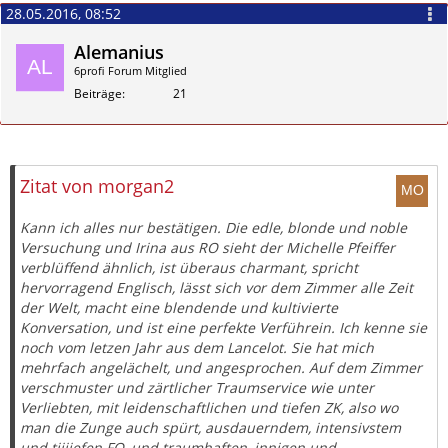
28.05.2016, 08:52
Alemanius
6profi Forum Mitglied
Beiträge
21
Zitieren
Zitat von morgan2
Kann ich alles nur bestätigen. Die edle, blonde und noble
Versuchung und Irina aus RO sieht der Michelle Pfeiffer
verblüffend ähnlich, ist überaus charmant, spricht
hervorragend Englisch, lässt sich vor dem Zimmer alle Zeit
der Welt, macht eine blendende und kultivierte
Konversation, und ist eine perfekte Verführein. Ich kenne sie
noch vom letzen Jahr aus dem Lancelot. Sie hat mich
mehrfach angelächelt, und angesprochen. Auf dem Zimmer
verschmuster und zärtlicher Traumservice wie unter
Verliebten, mit leidenschaftlichen und tiefen ZK, also wo
man die Zunge auch spürt, ausdauerndem, intensivstem
und tiiiiefen FO, und traumhaften, innigen und