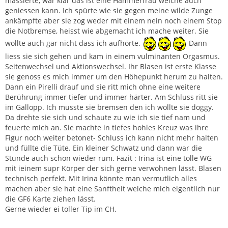
massierte, war klar das ist eine Hammerfrau welche auch
geniessen kann. Ich spürte wie sie gegen meine wilde Zunge
ankämpfte aber sie zog weder mit einem nein noch einem Stop
die Notbremse, heisst wie abgemacht ich mache weiter. Sie
wollte auch gar nicht dass ich aufhörte.
Dann
liess sie sich gehen und kam in einem vulminanten Orgasmus.
Seitenwechsel und Aktionswechsel. Ihr Blasen ist erste Klasse
sie genoss es mich immer um den Höhepunkt herum zu halten.
Dann ein Pirelli drauf und sie ritt mich ohne eine weitere
Berührung immer tiefer und immer härter. Am Schluss ritt sie
im Gallopp. Ich musste sie bremsen den ich wollte sie doggy.
Da drehte sie sich und schaute zu wie ich sie tief nam und
feuerte mich an. Sie machte in tiefes hohles Kreuz was ihre
Figur noch weiter betonet- Schluss ich kann nicht mehr halten
und füllte die Tüte. Ein kleiner Schwatz und dann war die
Stunde auch schon wieder rum. Fazit : Irina ist eine tolle WG
mit ieinem supr Körper der sich gerne verwohnen lässt. Blasen
technisch perfekt. Mit Irina könnte man vermutlich alles
machen aber sie hat eine Sanftheit welche mich eigentlich nur
die GF6 Karte ziehen lässt.
Gerne wieder ei toller Tip im CH.