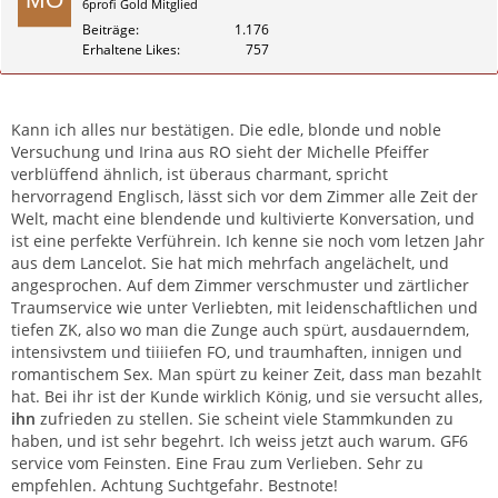
6profi Gold Mitglied
Beiträge
1.176
Erhaltene Likes
757
Zitieren
Kann ich alles nur bestätigen. Die edle, blonde und noble
Versuchung und Irina aus RO sieht der Michelle Pfeiffer
verblüffend ähnlich, ist überaus charmant, spricht
hervorragend Englisch, lässt sich vor dem Zimmer alle Zeit der
Welt, macht eine blendende und kultivierte Konversation, und
ist eine perfekte Verführein. Ich kenne sie noch vom letzen Jahr
aus dem Lancelot. Sie hat mich mehrfach angelächelt, und
angesprochen. Auf dem Zimmer verschmuster und zärtlicher
Traumservice wie unter Verliebten, mit leidenschaftlichen und
tiefen ZK, also wo man die Zunge auch spürt, ausdauerndem,
intensivstem und tiiiiefen FO, und traumhaften, innigen und
romantischem Sex. Man spürt zu keiner Zeit, dass man bezahlt
hat. Bei ihr ist der Kunde wirklich König, und sie versucht alles,
ihn
zufrieden zu stellen. Sie scheint viele Stammkunden zu
haben, und ist sehr begehrt. Ich weiss jetzt auch warum. GF6
service vom Feinsten. Eine Frau zum Verlieben. Sehr zu
empfehlen. Achtung Suchtgefahr. Bestnote!