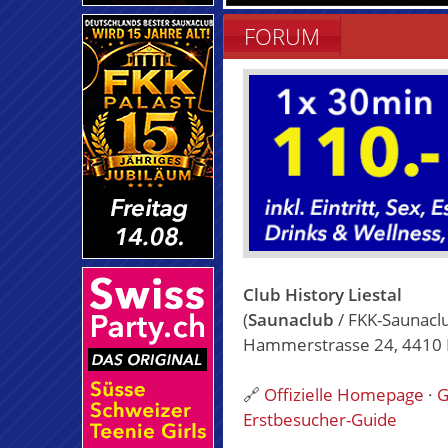
FORUM
Club History Liestal
(
Saunaclub
/ FKK-Saunacl
Hammerstrasse 24, 4410 Li
🔗
Offizielle Homepage
·
G
Erstbesucher-Guide