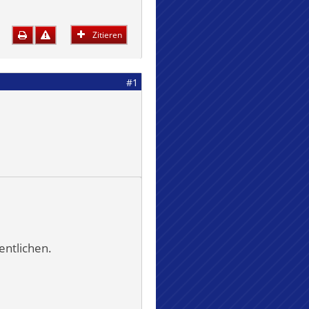
Zitieren
#1
entlichen.