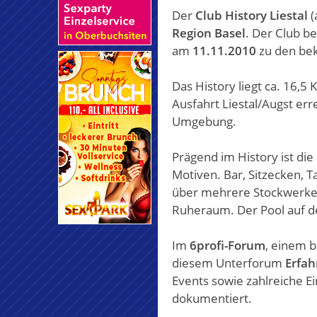
Der
Club History Liestal
(
Region Basel
. Der Club be
am
11.11.2010
zu den bek
Das History liegt ca. 16,5
Ausfahrt Liestal/Augst er
Umgebung.
Prägend im History ist die
Motiven. Bar, Sitzecken, 
über mehrere Stockwerke.
Ruheraum. Der Pool auf de
Im
6profi-Forum
, einem 
diesem Unterforum
Erfah
Events sowie zahlreiche E
dokumentiert.