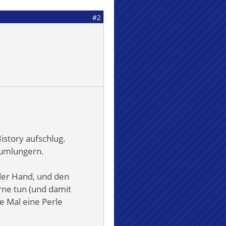
#2
istory aufschlug.
 rumlungern.
 der Hand, und den
rne tun (und damit
re Mal eine Perle