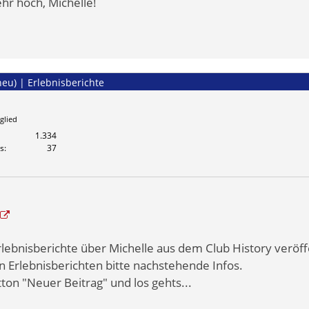
hr hoch, Michelle!
neu) | Erlebnisberichte
glied
1.334
s
37
lebnisberichte über Michelle aus dem Club History veröff
n Erlebnisberichten bitte nachstehende Infos.
tton "Neuer Beitrag" und los gehts...