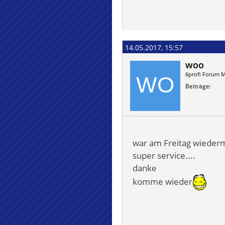
14.05.2017, 15:57
woo
6profi Forum M
Beiträge
war am Freitag wiederm
super service....
danke
komme wieder