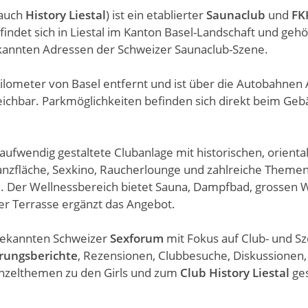
auch
History Liestal
) ist ein etablierter
Saunaclub
und
FK
findet sich in Liestal im Kanton Basel-Landschaft und gehö
annten Adressen der Schweizer Saunaclub-Szene.
 Kilometer von Basel entfernt und ist über die Autobahnen
reichbar. Parkmöglichkeiten befinden sich direkt beim Ge
 aufwendig gestaltete Clubanlage mit historischen, orienta
Tanzfläche, Sexkino, Raucherlounge und zahlreiche Theme
 Der Wellnessbereich bietet Sauna, Dampfbad, grossen W
r Terrasse ergänzt das Angebot.
bekannten Schweizer
Sexforum
mit Fokus auf Club- und S
rungsberichte
, Rezensionen, Clubbesuche, Diskussionen,
inzelthemen zu den Girls und zum
Club History Liestal
ge