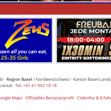
ub ·
Region Basel
/ Nordwestschweiz · Kanton Basel-Landsc
estal · Tel.
+41 61 902 18 18
oogle Maps
·
Offizielles Benutzerprofil
·
Clubinfos & Erfah