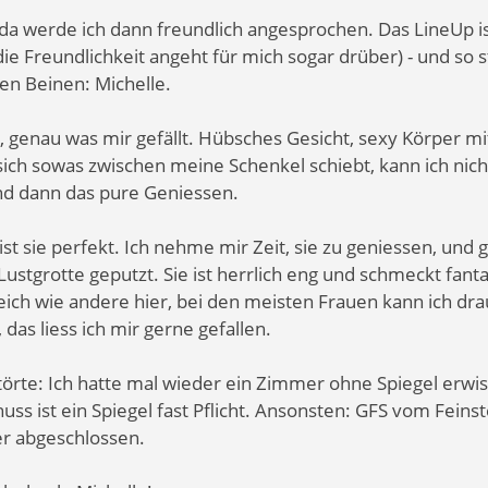
 da werde ich dann freundlich angesprochen. Das LineUp ist
ie Freundlichkeit angeht für mich sogar drüber) - und so 
en Beinen: Michelle.
, genau was mir gefällt. Hübsches Gesicht, sexy Körper mi
ich sowas zwischen meine Schenkel schiebt, kann ich nich
nd dann das pure Geniessen.
ist sie perfekt. Ich nehme mir Zeit, sie zu geniessen, u
 Lustgrotte geputzt. Sie ist herrlich eng und schmeckt fan
leich wie andere hier, bei den meisten Frauen kann ich dra
das liess ich mir gerne gefallen.
törte: Ich hatte mal wieder ein Zimmer ohne Spiegel erwis
uss ist ein Spiegel fast Pflicht. Ansonsten: GFS vom Feins
er abgeschlossen.