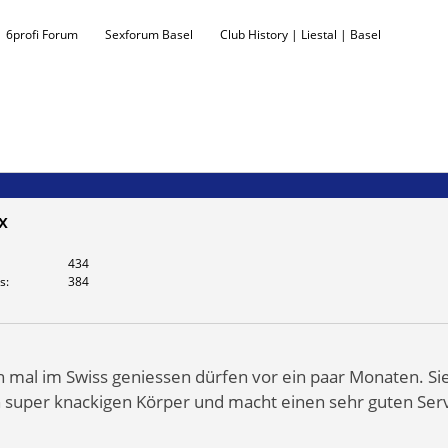
6profi Forum
Sexforum Basel
Club History | Liestal | Basel
x
434
s
384
 mal im Swiss geniessen dürfen vor ein paar Monaten. Sie 
en super knackigen Körper und macht einen sehr guten Ser