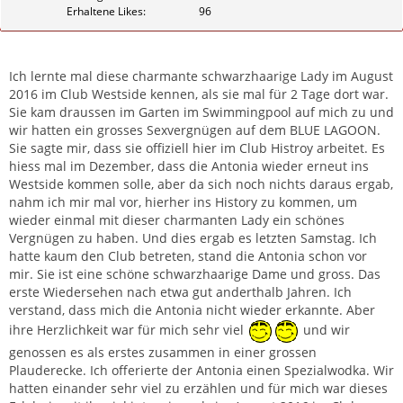
Erhaltene Likes
96
Zitieren
Ich lernte mal diese charmante schwarzhaarige Lady im August
2016 im Club Westside kennen, als sie mal für 2 Tage dort war.
Sie kam draussen im Garten im Swimmingpool auf mich zu und
wir hatten ein grosses Sexvergnügen auf dem BLUE LAGOON.
Sie sagte mir, dass sie offiziell hier im Club Histroy arbeitet. Es
hiess mal im Dezember, dass die Antonia wieder erneut ins
Westside kommen solle, aber da sich noch nichts daraus ergab,
nahm ich mir mal vor, hierher ins History zu kommen, um
wieder einmal mit dieser charmanten Lady ein schönes
Vergnügen zu haben. Und dies ergab es letzten Samstag. Ich
hatte kaum den Club betreten, stand die Antonia schon vor
mir. Sie ist eine schöne schwarzhaarige Dame und gross. Das
erste Wiedersehen nach etwa gut anderthalb Jahren. Ich
verstand, dass mich die Antonia nicht wieder erkannte. Aber
ihre Herzlichkeit war für mich sehr viel
und wir
genossen es als erstes zusammen in einer grossen
Plauderecke. Ich offerierte der Antonia einen Spezialwodka. Wir
hatten einander sehr viel zu erzählen und für mich war dieses