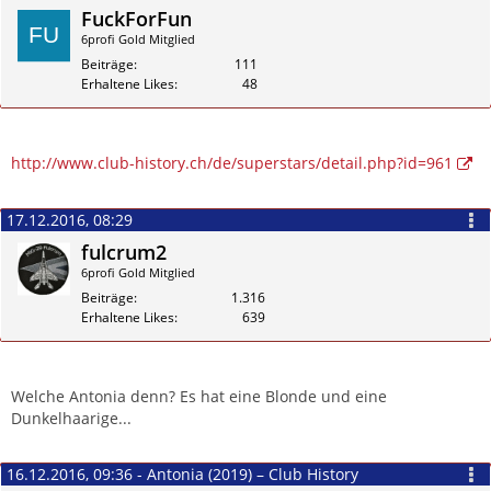
FuckForFun
6profi Gold Mitglied
Beiträge
111
Erhaltene Likes
48
Zitieren
http://www.club-history.ch/de/superstars/detail.php?id=961
17.12.2016, 08:29
fulcrum2
6profi Gold Mitglied
Beiträge
1.316
Erhaltene Likes
639
Zitieren
Welche Antonia denn? Es hat eine Blonde und eine
Dunkelhaarige...
16.12.2016, 09:36 - Antonia (2019) – Club History