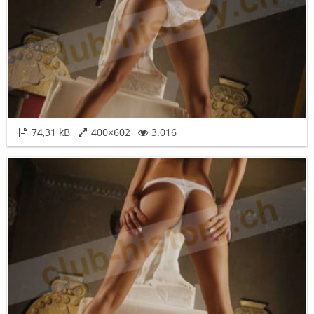
74,31 kB
400×602
3.016