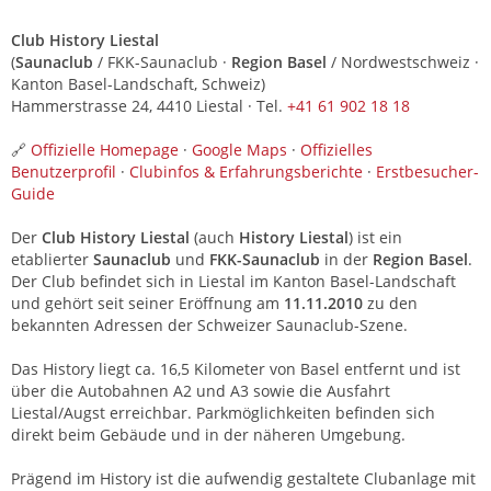
Club History Liestal
(
Saunaclub
/ FKK-Saunaclub ·
Region Basel
/ Nordwestschweiz ·
Kanton Basel-Landschaft, Schweiz)
Hammerstrasse 24, 4410 Liestal · Tel.
+41 61 902 18 18
🔗
Offizielle Homepage
·
Google Maps
·
Offizielles
Benutzerprofil
·
Clubinfos & Erfahrungsberichte
·
Erstbesucher-
Guide
Der
Club History Liestal
(auch
History Liestal
) ist ein
etablierter
Saunaclub
und
FKK-Saunaclub
in der
Region Basel
.
Der Club befindet sich in Liestal im Kanton Basel-Landschaft
und gehört seit seiner Eröffnung am
11.11.2010
zu den
bekannten Adressen der Schweizer Saunaclub-Szene.
Das History liegt ca. 16,5 Kilometer von Basel entfernt und ist
über die Autobahnen A2 und A3 sowie die Ausfahrt
Liestal/Augst erreichbar. Parkmöglichkeiten befinden sich
direkt beim Gebäude und in der näheren Umgebung.
Prägend im History ist die aufwendig gestaltete Clubanlage mit