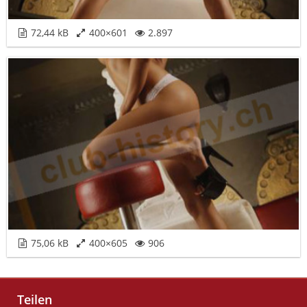
72,44 kB
400×601
2.897
75,06 kB
400×605
906
Teilen