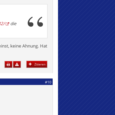
32/
die
einst, keine Ahnung. Hat
Zitieren
#10