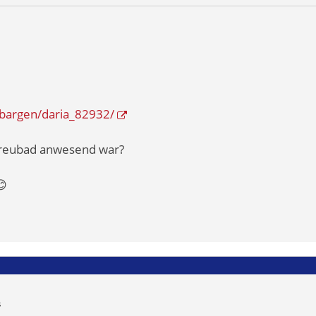
x-bargen/daria_82932/
 Freubad anwesend war?
😊
m
s