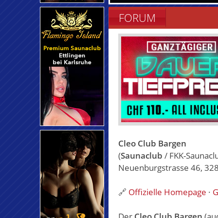
FORUM
Cleo Club Bargen
(
Saunaclub
/ FKK-Saunacl
Neuenburgstrasse 46, 328
🔗
Offizielle Homepage
·
G
Der
Cleo Club Bargen
(au