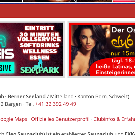
ub ·
Berner Seeland
/ Mittelland · Kanton Bern, Schweiz)
2 Bargen · Tel.
+41 32 392 49 49
oogle Maps
·
Offizielles Benutzerprofil
·
Clubinfos & Erfah
ch
Cleo Saunaclub
) ist ein etablierter
Saunaclub
und
FKK