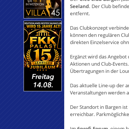
Seeland
. Der Club befind
entfernt.
Das Clubkonzept verbindet
können den regulären Clu
direkten Einzelservice oh
Ergänzt wird das Angebot
Aktionen und Club-Events
Übertragungen in der Loun
Das aktuelle Line-up der 
Veranstaltungen werden auf
Der Standort in Bargen ist
erreichbar. Parkmöglichke
Im
6profi-Forum
, einem 