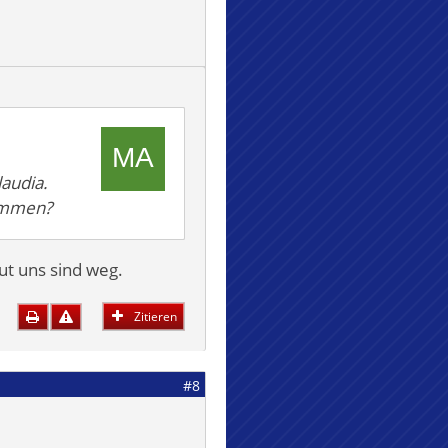
audia.
kommen?
t uns sind weg.
Zitieren
#8