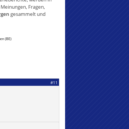
, Meinungen, Fragen,
rgen
gesammelt und
en (BE)
#11