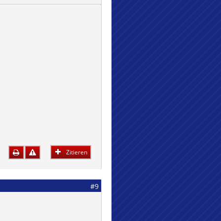
Zitieren
#9