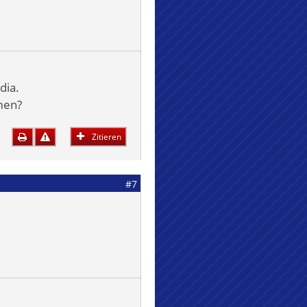
dia.
men?
Zitieren
#7