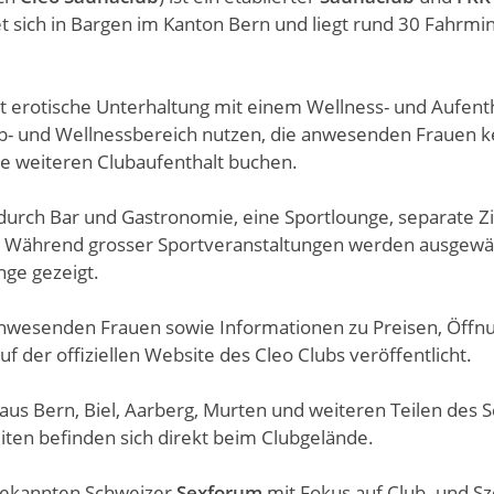
et sich in Bargen im Kanton Bern und liegt rund 30 Fahrmi
 erotische Unterhaltung mit einem Wellness- und Aufent
b- und Wellnessbereich nutzen, die anwesenden Frauen 
ne weiteren Clubaufenthalt buchen.
 durch Bar und Gastronomie, eine Sportlounge, separate
. Während grosser Sportveranstaltungen werden ausgewäh
ge gezeigt.
anwesenden Frauen sowie Informationen zu Preisen, Öffn
 der offiziellen Website des Cleo Clubs veröffentlicht.
 aus Bern, Biel, Aarberg, Murten und weiteren Teilen des S
iten befinden sich direkt beim Clubgelände.
bekannten Schweizer
Sexforum
mit Fokus auf Club- und S