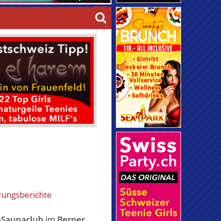
rungsberichte
-Saunaclub
im
Berner