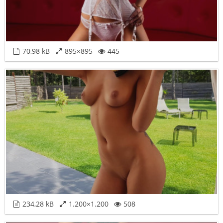
70,98 kB
895×895
445
234,28 kB
1.200×1.200
508