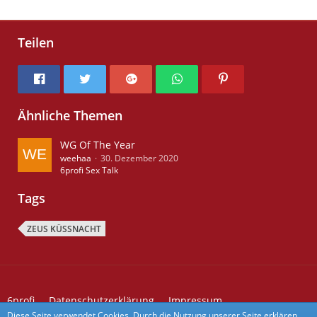
Teilen
Ähnliche Themen
WG Of The Year
weehaa
30. Dezember 2020
6profi Sex Talk
Tags
ZEUS KÜSSNACHT
6profi
Datenschutzerklärung
Impressum
Kontakt zu 6profi
Forum Aktivitäten
Diese Seite verwendet Cookies. Durch die Nutzung unserer Seite erklären