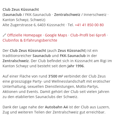
Club Zeus Küssnacht
(
Saunaclub
/ FKK-Saunaclub ·
Zentralschweiz
/ Innerschweiz ·
Kanton Schwyz, Schweiz)
Alte Zugerstrasse 6, 6403 Küssnacht · Tel.
+41 41 850 00 80
🔗
Offizielle Homepage
·
Google Maps
·
Club-Profil bei 6profi
·
Clubinfos & Erfahrungsberichte
Der
Club Zeus Küssnacht
(auch
Zeus Küssnacht
) ist ein
traditionsreicher
Saunaclub
und
FKK-Saunaclub
in der
Zentralschweiz
. Der Club befindet sich in Küssnacht am Rigi im
Kanton Schwyz und besteht seit dem
Jahr 1996
.
Auf einer Fläche von rund
3’500 m²
verbindet der Club Zeus
eine grosszügige Party- und Wellnesslandschaft mit erotischer
Unterhaltung, sexuellen Dienstleistungen, Motto-Partys,
Aktionen und Events. Damit gehört der Club seit vielen Jahren
zu den etablierten Saunaclubs der Schweiz.
Dank der Lage nahe der
Autobahn A4
ist der Club aus Luzern,
Zug und weiteren Teilen der Zentralschweiz gut erreichbar.