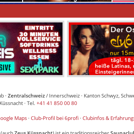
ub ·
Zentralschweiz
/ Innerschweiz · Kanton Schwyz, Schwe
Küssnacht · Tel.
+41 41 850 00 80
oogle Maps
·
Club-Profil bei 6profi
·
Clubinfos & Erfahrung
(auch
Zeus Küssnacht
) ist ein traditionsreicher
Saunaclu