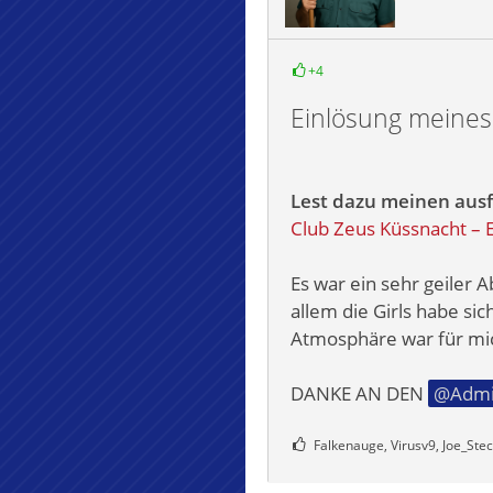
+4
Einlösung meine
Lest dazu meinen ausf
Club Zeus Küssnacht – E
Es war ein sehr geiler 
allem die Girls habe sic
Atmosphäre war für mic
DANKE AN DEN
Admi
Falkenauge, Virusv9, Joe_Stec