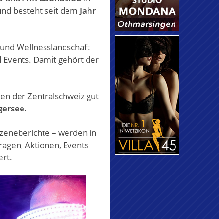
 und besteht seit dem
Jahr
 und Wellnesslandschaft
d Events. Damit gehört der
len der Zentralschweiz gut
gersee
.
Szeneberichte – werden in
ragen, Aktionen, Events
rt.