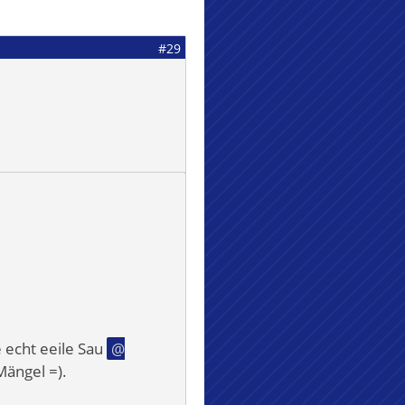
#29
 echt eeile Sau
Mängel =).