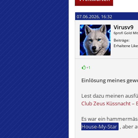
07.06.2026, 16:32
Virusv9
6profi Gold Mit
Beiträge
Erhaltene Like
+1
Einlösung meines gew
Lest dazu meinen ausfü
Club Zeus Küssnacht – 
Es war ein hammermäsige
House-My-Star
, aber a