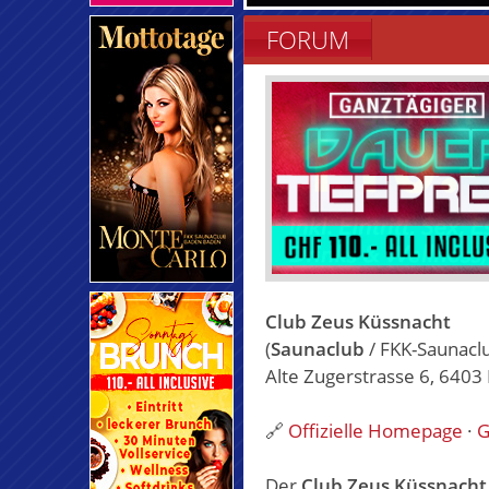
FORUM
Club Zeus Küssnacht
(
Saunaclub
/ FKK-Saunacl
Alte Zugerstrasse 6, 6403 
🔗
Offizielle Homepage
·
G
Der
Club Zeus Küssnacht