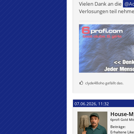
Vielen Dank an die
Ad
Verlosungen teil nehm
clyde48oho gefällt das.
07.06.2026, 11:32
House-My
6profi Gold Mit
Beiträge
Erhaltene Like