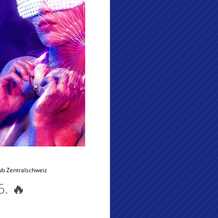
ub Zentralschweiz
6. 🔥