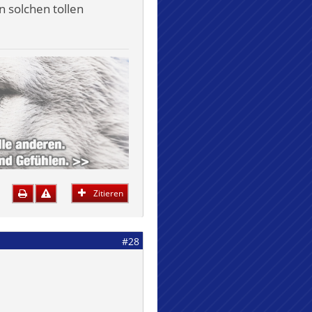
n solchen tollen
Zitieren
#28