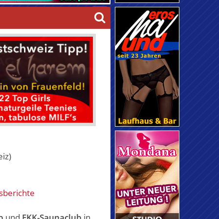
iz)
sberichte
b
und
FKK-Saunaclub
in