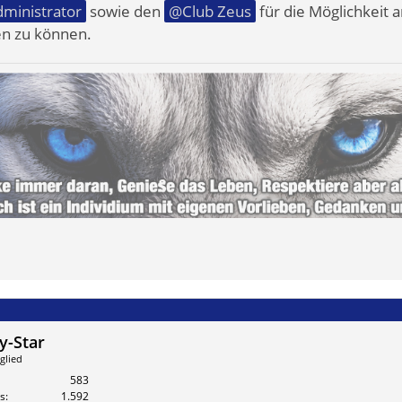
ministrator
sowie den
Club Zeus
für die Möglichkeit a
en zu können.
-Star
glied
583
s
1.592