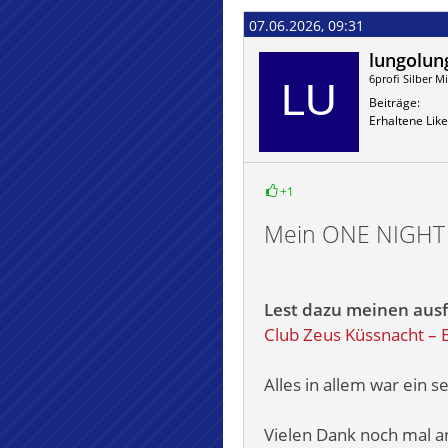
07.06.2026, 09:31
lungolun
6profi Silber Mi
Beiträge
Erhaltene Like
+1
Mein ONE NIGHT 
Lest dazu meinen ausf
Club Zeus Küssnacht – E
Alles in allem war ein 
Vielen Dank noch mal an