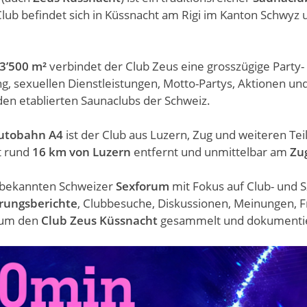
Club befindet sich in Küssnacht am Rigi im Kanton Schwyz
3’500 m²
verbindet der Club Zeus eine grosszügige Party-
ng, sexuellen Dienstleistungen, Motto-Partys, Aktionen un
 den etablierten Saunaclubs der Schweiz.
utobahn A4
ist der Club aus Luzern, Zug und weiteren Tei
t rund
16 km von Luzern
entfernt und unmittelbar am
Zu
bekannten Schweizer
Sexforum
mit Fokus auf Club- und 
rungsberichte
, Clubbesuche, Diskussionen, Meinungen, F
 um den
Club Zeus Küssnacht
gesammelt und dokumentie