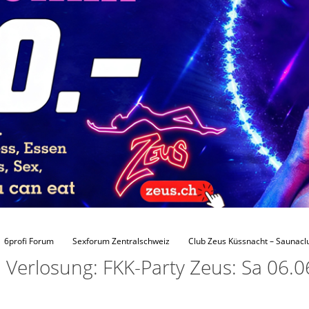
6profi Forum
Sexforum Zentralschweiz
Club Zeus Küssnacht – Saunacl
Verlosung: FKK-Party Zeus: Sa 06.0