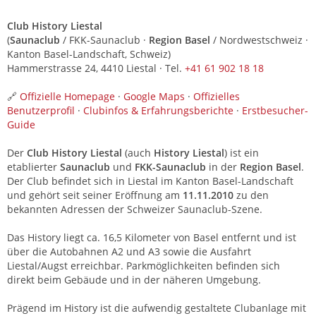
Club History Liestal
(
Saunaclub
/ FKK-Saunaclub ·
Region Basel
/ Nordwestschweiz ·
Kanton Basel-Landschaft, Schweiz)
Hammerstrasse 24, 4410 Liestal · Tel.
+41 61 902 18 18
🔗
Offizielle Homepage
·
Google Maps
·
Offizielles
Benutzerprofil
·
Clubinfos & Erfahrungsberichte
·
Erstbesucher-
Guide
Der
Club History Liestal
(auch
History Liestal
) ist ein
etablierter
Saunaclub
und
FKK-Saunaclub
in der
Region Basel
.
Der Club befindet sich in Liestal im Kanton Basel-Landschaft
und gehört seit seiner Eröffnung am
11.11.2010
zu den
bekannten Adressen der Schweizer Saunaclub-Szene.
Das History liegt ca. 16,5 Kilometer von Basel entfernt und ist
über die Autobahnen A2 und A3 sowie die Ausfahrt
Liestal/Augst erreichbar. Parkmöglichkeiten befinden sich
direkt beim Gebäude und in der näheren Umgebung.
Prägend im History ist die aufwendig gestaltete Clubanlage mit