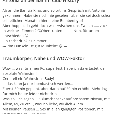
Antonia an der Bar im Club History
Ab an die Bar, via Kino, und sofort ins Gespräch mit Antonia
gekommen. Habe sie noch nie gesehen, aber sie sei doch schon
seit etlichen Monaten hier... eine Bombenfigur!
Aber hoppla, da geht doch was zwischen uns Zweien ..... zack,
in welches Zimmer? 🤔Oben, unten ......... Nun, für unten
entschieden.🤫
Ein recht dunkles Zimmer.
--- "im Dunkeln ist gut Munkeln" 😀 ---
Traumkörper, Nähe und WOW-Faktor
Wow ... was für einen Po, superfest, habe ich da ertastet, der
absolute Wahnsinn!
Generell ein Wahnsinns Body!
... das kann ja nur bombastisch werden...
Zuerst 30min geplant, aber dann auf 60min erhöht. Mehr lag
für mich heute leider nicht drin.
Was soll ich sagen ... "Blümchensex" auf höchstem Niveau, mit
Allem, 69, ZK etc..., was ich liebe, wirklich Allem...
Mit kleinen Pausen ... Sex in allen gängigen Positionen, mit