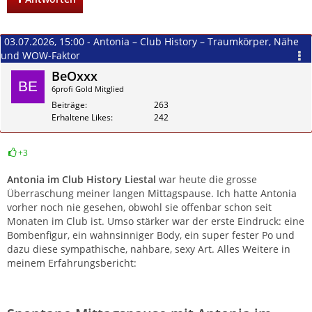
03.07.2026, 15:00 - Antonia – Club History – Traumkörper, Nähe
und WOW-Faktor
BeOxxx
6profi Gold Mitglied
Beiträge
263
Erhaltene Likes
242
+3
Zitieren
Antonia im Club History Liestal
war heute die grosse
Überraschung meiner langen Mittagspause. Ich hatte Antonia
vorher noch nie gesehen, obwohl sie offenbar schon seit
Monaten im Club ist. Umso stärker war der erste Eindruck: eine
Bombenfigur, ein wahnsinniger Body, ein super fester Po und
dazu diese sympathische, nahbare, sexy Art. Alles Weitere in
meinem Erfahrungsbericht: