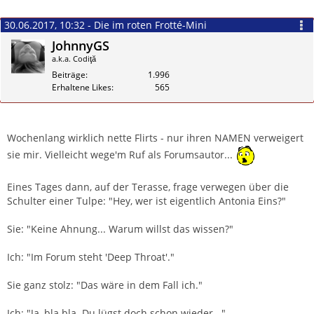
30.06.2017, 10:32 - Die im roten Frotté-Mini
JohnnyGS
a.k.a. Codiţă
Beiträge
1.996
Erhaltene Likes
565
Zitieren
Wochenlang wirklich nette Flirts - nur ihren NAMEN verweigert
sie mir. Vielleicht wege'm Ruf als Forumsautor...
Eines Tages dann, auf der Terasse, frage verwegen über die
Schulter einer Tulpe: "Hey, wer ist eigentlich Antonia Eins?"
Sie: "Keine Ahnung... Warum willst das wissen?"
Ich: "Im Forum steht 'Deep Throat'."
Sie ganz stolz: "Das wäre in dem Fall ich."
Ich: "Ja, bla bla. Du lügst doch schon wieder..."