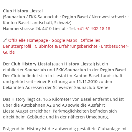
Club History Liestal
(
Saunaclub
/ FKK-Saunaclub ·
Region Basel
/ Nordwestschweiz ·
Kanton Basel-Landschaft, Schweiz)
Hammerstrasse 24, 4410 Liestal · Tel.
+41 61 902 18 18
🔗
Offizielle Homepage
·
Google Maps
·
Offizielles
Benutzerprofil
·
Clubinfos & Erfahrungsberichte
·
Erstbesucher-
Guide
Der
Club History Liestal
(auch
History Liestal
) ist ein
etablierter
Saunaclub
und
FKK-Saunaclub
in der
Region Basel
.
Der Club befindet sich in Liestal im Kanton Basel-Landschaft
und gehört seit seiner Eröffnung am
11.11.2010
zu den
bekannten Adressen der Schweizer Saunaclub-Szene.
Das History liegt ca. 16,5 Kilometer von Basel entfernt und ist
über die Autobahnen A2 und A3 sowie die Ausfahrt
Liestal/Augst erreichbar. Parkmöglichkeiten befinden sich
direkt beim Gebäude und in der näheren Umgebung.
Prägend im History ist die aufwendig gestaltete Clubanlage mit