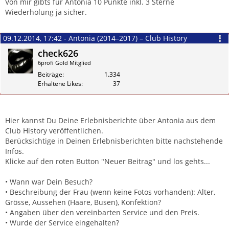
Von mir gibts für Antonia 10 Punkte inkl. 3 Sterne
Wiederholung ja sicher.
09.12.2014, 17:42 - Antonia (2014–2017) – Club History
check626
6profi Gold Mitglied
Beiträge
1.334
Erhaltene Likes
37
Zitieren
Hier kannst Du Deine Erlebnisberichte über Antonia aus dem
Club History veröffentlichen.
Berücksichtige in Deinen Erlebnisberichten bitte nachstehende
Infos.
Klicke auf den roten Button "Neuer Beitrag" und los gehts...
• Wann war Dein Besuch?
• Beschreibung der Frau (wenn keine Fotos vorhanden): Alter,
Grösse, Aussehen (Haare, Busen), Konfektion?
• Angaben über den vereinbarten Service und den Preis.
• Wurde der Service eingehalten?