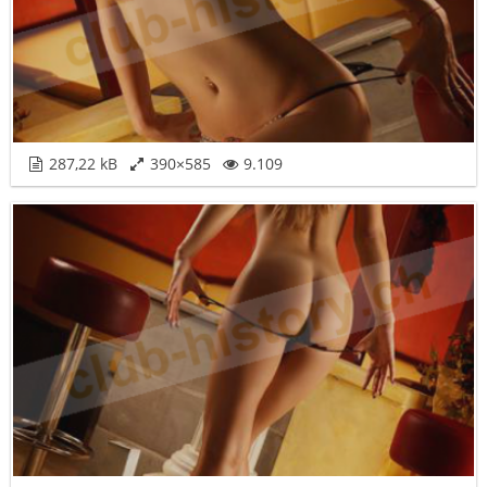
287,22 kB
390×585
9.109