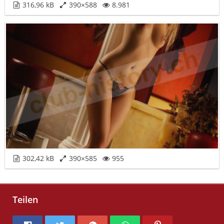
316,96 kB
390×588
8.981
302,42 kB
390×585
955
Teilen