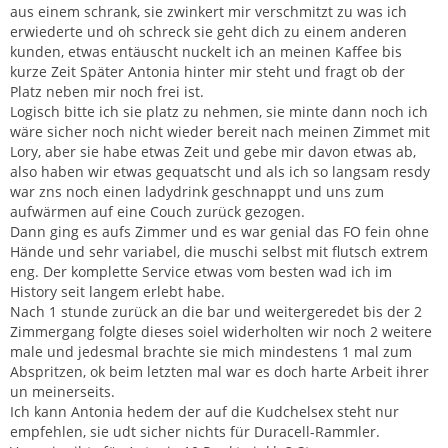
aus einem schrank, sie zwinkert mir verschmitzt zu was ich
erwiederte und oh schreck sie geht dich zu einem anderen
kunden, etwas entäuscht nuckelt ich an meinen Kaffee bis
kurze Zeit Später Antonia hinter mir steht und fragt ob der
Platz neben mir noch frei ist.
Logisch bitte ich sie platz zu nehmen, sie minte dann noch ich
wäre sicher noch nicht wieder bereit nach meinen Zimmet mit
Lory, aber sie habe etwas Zeit und gebe mir davon etwas ab,
also haben wir etwas gequatscht und als ich so langsam resdy
war zns noch einen ladydrink geschnappt und uns zum
aufwärmen auf eine Couch zurück gezogen.
Dann ging es aufs Zimmer und es war genial das FO fein ohne
Hände und sehr variabel, die muschi selbst mit flutsch extrem
eng. Der komplette Service etwas vom besten wad ich im
History seit langem erlebt habe.
Nach 1 stunde zurück an die bar und weitergeredet bis der 2
Zimmergang folgte dieses soiel widerholten wir noch 2 weitere
male und jedesmal brachte sie mich mindestens 1 mal zum
Abspritzen, ok beim letzten mal war es doch harte Arbeit ihrer
un meinerseits.
Ich kann Antonia hedem der auf die Kudchelsex steht nur
empfehlen, sie udt sicher nichts für Duracell-Rammler.