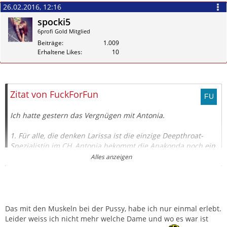
26.02.2016, 12:16
spocki5
6profi Gold Mitglied
Beiträge
1.009
Erhaltene Likes
10
Zitieren
Zitat von FuckForFun
Ich hatte gestern das Vergnügen mit Antonia.
1. Für alle, die denken Larissa ist die einzige Deepthroat-
Spezialistin im CH, Antonia bekommt die Anakonda noch ein
Stückchen tiefer rein. Für mich ein großes Vergnügen, das
Alles anzeigen
gerne noch den ganzen Abend so weiter hätte gehen
können.
2. Sie hat Muskeln, wo ich sie selten bei einer Frau gespürt
habe. D.h. sie kann beim Verkehr das männliche Genital mit
Das mit den Muskeln bei der Pussy, habe ich nur einmal erlebt.
ihrem auf eine Art bearbeiten... unfassbar. Bin jetzt noch
Leider weiss ich nicht mehr welche Dame und wo es war ist
am staunen.