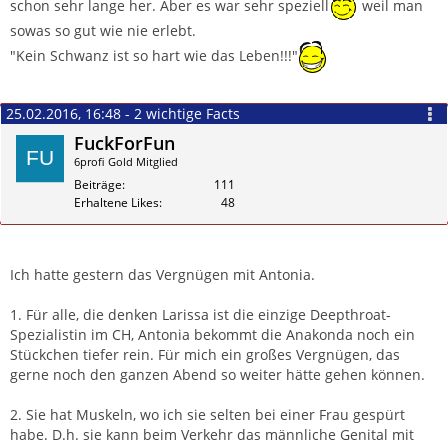
schon sehr lange her. Aber es war sehr speziell
weil man
sowas so gut wie nie erlebt.
Gerne wieder!
"Kein Schwanz ist so hart wie das Leben!!!"
25.02.2016, 16:48 - 2 wichtige Facts
FuckForFun
6profi Gold Mitglied
Beiträge
111
Erhaltene Likes
48
Zitieren
Ich hatte gestern das Vergnügen mit Antonia.
1. Für alle, die denken Larissa ist die einzige Deepthroat-
Spezialistin im CH, Antonia bekommt die Anakonda noch ein
Stückchen tiefer rein. Für mich ein großes Vergnügen, das
gerne noch den ganzen Abend so weiter hätte gehen können.
2. Sie hat Muskeln, wo ich sie selten bei einer Frau gespürt
habe. D.h. sie kann beim Verkehr das männliche Genital mit