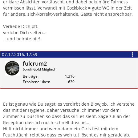
er klare Absichten vortäuscht, und dabei pekuniäre Fairness
vermissen lässt. Verwandt mit Cockblock = gute WG in der Zeit
für andere, sich-korrekt-verhaltende, Gäste nicht ansprechbar.
Verliebe Dich oft,
verlobe Dich selten...
...und heirate nie!
07.12.2016, 17:59
fulcrum2
6profi Gold Mitglied
Beiträge
1.316
Erhaltene Likes
639
Zitieren
Es ist genau wie Du sagst, es verdirbt den Blowjob. Ich verstehe
das mit der Hygiene, daher versuche ich immer vor dem
Zimmer zu Duschen so dass das Girl es sieht. Sage z.B an der
Reception dass ich noch schnell dusche...
Hilft nicht immer und wenn dann ein Girls fest mit dem
Feuchttüchli reibt so dass es weh tut löscht es mir gerade ab.