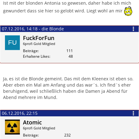
Ist mit der blonden Antonia so gewesen, daher habe ich mich
gewundert dass sie hier so gelobt wird. Liegt wohl an mir
07.12.2016, 14:18 - die Blonde
FuckForFun
6profi Gold Mitglied
Beiträge
111
Erhaltene Likes
48
Zitieren
Ja, es ist die Blonde gemeint. Das mit dem Kleenex ist eben so.
Aber eben ein Mal am Anfang und das war´s. Ich find´s eher
beruhigend, weil schließlich haben die Damen ja Abend für
Abend mehrere im Mund.
06.12.2016, 22:15
Atomic
6profi Gold Mitglied
Beiträge
232