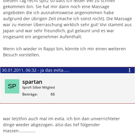
diesem Tag recht spitz so dass ich leider viel zu schnell
gekommen bin. Sie hat mir dann noch eine Massage
angeboten die ich ausnahmsweise angenommen habe
aufgrund der übrigen Zeit (mache ich sonst nicht). Die Massage
war zu meiner Überraschung wirklich sehr gut! Vivi stammt aus
Japan und war sehr freundlich, gut gelaunt und es war
insgesamt ein angenehmer Aufenthalt.
Wenn ich wieder in Rappi bin, könnte ich mir einen weiteren
Besuch vorstellen.
30.01.2011, 06:32 - ja das evita.....
spartan
6profi Silber Mitglied
Beiträge
66
Zitieren
war letzthin auch mal im evita. ich bin dan unverrichteter
dinge wieder abgezogen. also das lief folgender
massen..............