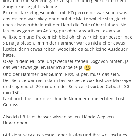
kurz die Frau stehend ganz zu spüren und geil zu streicheln.
Zungenküsse gibt es keine.
Extrem stark eingeschmiert mit Körpercreme, was schon was
abstossend war. okay, dann auf die Matte wollete sich gleich
nach etwas rubbeln mit der Hand die Tüte rüberstülpen. Ne
ich mags gerne am Anfang pur ohne abspritzen, okay siw
willigte ein und frage mich blöd ob ich wirklich pur besser mag
;-), na ja blasen...mmh der Hammer war es nicht eher etwas
lustlos, dann etwas reiten, wobei sie da auch keine Ausdauer
hatte.
Okay in dem Fall Stellungswechsel stehen Dogy von hinten. Ja
das war etwas geiler, klar ich arbeite ja
Und der Hammer, der Gummi Riss. Super, muss das sein.
Der Service war nach dann fast vorbei, etwas lustlose Massage
und sagte nach 20 minuten der Service ist vorbei. Gebucht 30
min 150.-
Fazit auch hier nur die schnelle Nummer ohne echtem Lust
Genuss.
Also ich hätte es besser wissen sollen, Hände Weg von
Ungarinnen.
Girl sieht Sexy aus, sexuell eher lustlos und ihre Art löscht es