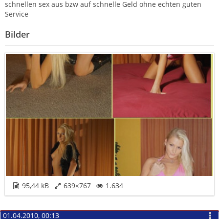
schnellen sex aus bzw auf schnelle Geld ohne echten guten
Service
Bilder
95,44 kB
639×767
1.634
01.04.2010, 00:13