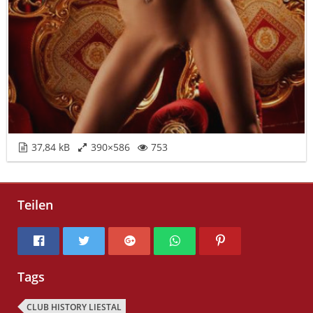
37,84 kB
390×586
753
Teilen
Tags
CLUB HISTORY LIESTAL