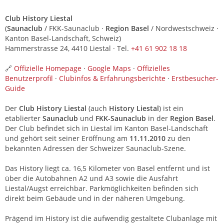
Club History Liestal
(
Saunaclub
/ FKK-Saunaclub ·
Region Basel
/ Nordwestschweiz ·
Kanton Basel-Landschaft, Schweiz)
Hammerstrasse 24, 4410 Liestal · Tel.
+41 61 902 18 18
🔗
Offizielle Homepage
·
Google Maps
·
Offizielles
Benutzerprofil
·
Clubinfos & Erfahrungsberichte
·
Erstbesucher-
Guide
Der
Club History Liestal
(auch
History Liestal
) ist ein
etablierter
Saunaclub
und
FKK-Saunaclub
in der
Region Basel
.
Der Club befindet sich in Liestal im Kanton Basel-Landschaft
und gehört seit seiner Eröffnung am
11.11.2010
zu den
bekannten Adressen der Schweizer Saunaclub-Szene.
Das History liegt ca. 16,5 Kilometer von Basel entfernt und ist
über die Autobahnen A2 und A3 sowie die Ausfahrt
Liestal/Augst erreichbar. Parkmöglichkeiten befinden sich
direkt beim Gebäude und in der näheren Umgebung.
Prägend im History ist die aufwendig gestaltete Clubanlage mit