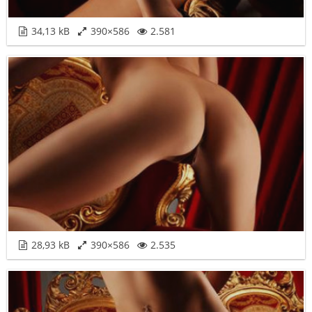
34,13 kB
390×586
2.581
28,93 kB
390×586
2.535