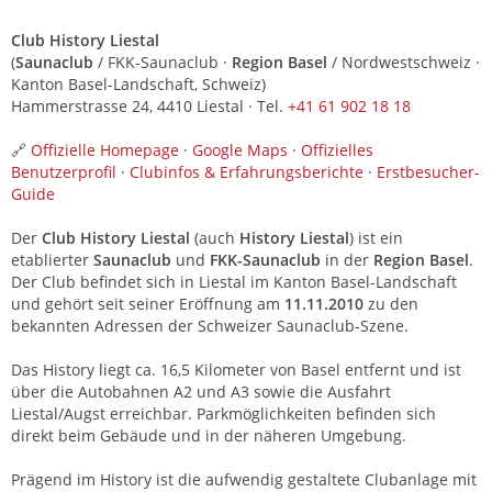
Club History Liestal
(
Saunaclub
/ FKK-Saunaclub ·
Region Basel
/ Nordwestschweiz ·
Kanton Basel-Landschaft, Schweiz)
Hammerstrasse 24, 4410 Liestal · Tel.
+41 61 902 18 18
🔗
Offizielle Homepage
·
Google Maps
·
Offizielles
Benutzerprofil
·
Clubinfos & Erfahrungsberichte
·
Erstbesucher-
Guide
Der
Club History Liestal
(auch
History Liestal
) ist ein
etablierter
Saunaclub
und
FKK-Saunaclub
in der
Region Basel
.
Der Club befindet sich in Liestal im Kanton Basel-Landschaft
und gehört seit seiner Eröffnung am
11.11.2010
zu den
bekannten Adressen der Schweizer Saunaclub-Szene.
Das History liegt ca. 16,5 Kilometer von Basel entfernt und ist
über die Autobahnen A2 und A3 sowie die Ausfahrt
Liestal/Augst erreichbar. Parkmöglichkeiten befinden sich
direkt beim Gebäude und in der näheren Umgebung.
Prägend im History ist die aufwendig gestaltete Clubanlage mit