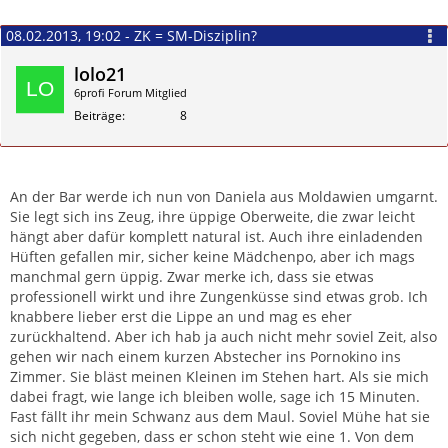
08.02.2013, 19:02 - ZK = SM-Disziplin?
lolo21
6profi Forum Mitglied
Beiträge
8
Zitieren
An der Bar werde ich nun von Daniela aus Moldawien umgarnt.
Sie legt sich ins Zeug, ihre üppige Oberweite, die zwar leicht
hängt aber dafür komplett natural ist. Auch ihre einladenden
Hüften gefallen mir, sicher keine Mädchenpo, aber ich mags
manchmal gern üppig. Zwar merke ich, dass sie etwas
professionell wirkt und ihre Zungenküsse sind etwas grob. Ich
knabbere lieber erst die Lippe an und mag es eher
zurückhaltend. Aber ich hab ja auch nicht mehr soviel Zeit, also
gehen wir nach einem kurzen Abstecher ins Pornokino ins
Zimmer. Sie bläst meinen Kleinen im Stehen hart. Als sie mich
dabei fragt, wie lange ich bleiben wolle, sage ich 15 Minuten.
Fast fällt ihr mein Schwanz aus dem Maul. Soviel Mühe hat sie
sich nicht gegeben, dass er schon steht wie eine 1. Von dem