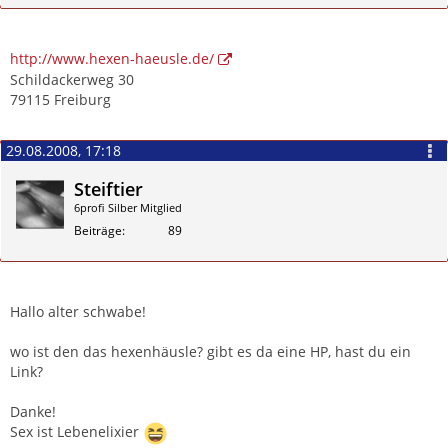
Zitieren
http://www.hexen-haeusle.de/
Schildackerweg 30
79115 Freiburg
29.08.2008, 17:18
Steiftier
6profi Silber Mitglied
Beiträge
89
Zitieren
Hallo alter schwabe!
wo ist den das hexenhäusle? gibt es da eine HP, hast du ein
Link?
Danke!
Sex ist Lebenelixier