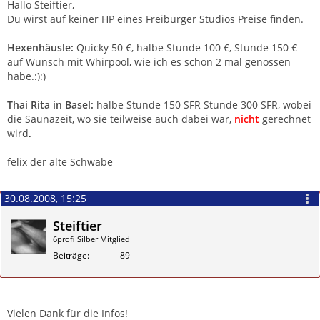
Hallo Steiftier,
Du wirst auf keiner HP eines Freiburger Studios Preise finden.
Hexenhäusle:
Quicky 50 €, halbe Stunde 100 €, Stunde 150 €
auf Wunsch mit Whirpool, wie ich es schon 2 mal genossen
habe.:):)
Thai Rita in Basel:
halbe Stunde 150 SFR Stunde 300 SFR, wobei
die Saunazeit, wo sie teilweise auch dabei war,
nicht
gerechnet
wird
.
felix der alte Schwabe
30.08.2008, 15:25
Steiftier
6profi Silber Mitglied
Beiträge
89
Zitieren
Vielen Dank für die Infos!