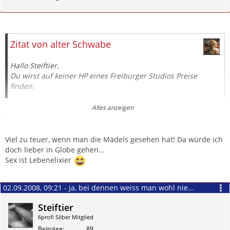
Zitieren
Zitat von alter Schwabe
Hallo Steiftier,
Du wirst auf keiner HP eines Freiburger Studios Preise
finden.
Hexenhäusle:
Quicky 50 €, halbe Stunde 100 €, Stunde 150 €
Alles anzeigen
auf Wunsch mit Whirpool, wie ich es schon 2 mal genossen
habe.:):)
Viel zu teuer, wenn man die Mädels gesehen hat! Da würde ich
Thai Rita in Basel:
halbe Stunde 150 SFR Stunde 300 SFR,
doch lieber in Globe gehen...
wobei die Saunazeit, wo sie teilweise auch dabei war,
nicht
Sex ist Lebenelixier
gerechnet wird
.
02.09.2008, 09:21 - ja, bei dennen weiss man wohl nie...
felix der alte Schwabe
Steiftier
6profi Silber Mitglied
Beiträge
89