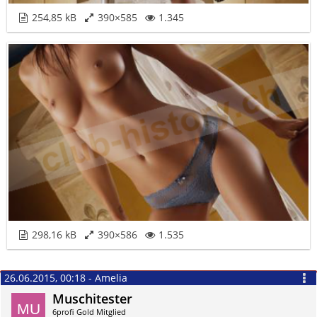
254,85 kB
390×585
1.345
298,16 kB
390×586
1.535
26.06.2015, 00:18 - Amelia
Muschitester
6profi Gold Mitglied