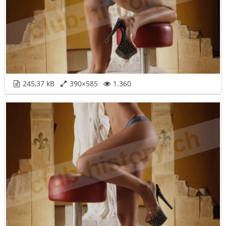
245,37 kB
390×585
1.360