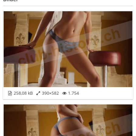
258,08 kB
390×582
1.754