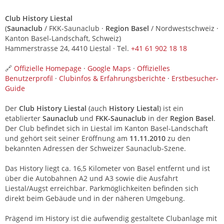
Club History Liestal
(
Saunaclub
/ FKK-Saunaclub ·
Region Basel
/ Nordwestschweiz ·
Kanton Basel-Landschaft, Schweiz)
Hammerstrasse 24, 4410 Liestal · Tel.
+41 61 902 18 18
🔗
Offizielle Homepage
·
Google Maps
·
Offizielles
Benutzerprofil
·
Clubinfos & Erfahrungsberichte
·
Erstbesucher-
Guide
Der
Club History Liestal
(auch
History Liestal
) ist ein
etablierter
Saunaclub
und
FKK-Saunaclub
in der
Region Basel
.
Der Club befindet sich in Liestal im Kanton Basel-Landschaft
und gehört seit seiner Eröffnung am
11.11.2010
zu den
bekannten Adressen der Schweizer Saunaclub-Szene.
Das History liegt ca. 16,5 Kilometer von Basel entfernt und ist
über die Autobahnen A2 und A3 sowie die Ausfahrt
Liestal/Augst erreichbar. Parkmöglichkeiten befinden sich
direkt beim Gebäude und in der näheren Umgebung.
Prägend im History ist die aufwendig gestaltete Clubanlage mit