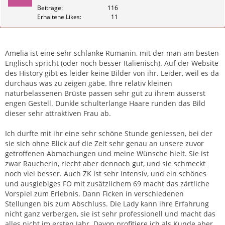
Beiträge
116
Erhaltene Likes
11
Zitieren
Amelia ist eine sehr schlanke Rumänin, mit der man am besten
Englisch spricht (oder noch besser Italienisch). Auf der Website
des History gibt es leider keine Bilder von ihr. Leider, weil es da
durchaus was zu zeigen gäbe. Ihre relativ kleinen
naturbelassenen Brüste passen sehr gut zu ihrem äusserst
engen Gestell. Dunkle schulterlange Haare runden das Bild
dieser sehr attraktiven Frau ab.
Ich durfte mit ihr eine sehr schöne Stunde geniessen, bei der
sie sich ohne Blick auf die Zeit sehr genau an unsere zuvor
getroffenen Abmachungen und meine Wünsche hielt. Sie ist
zwar Raucherin, riecht aber dennoch gut, und sie schmeckt
noch viel besser. Auch ZK ist sehr intensiv, und ein schönes
und ausgiebiges FO mit zusätzlichem 69 macht das zärtliche
Vorspiel zum Erlebnis. Dann Ficken in verschiedenen
Stellungen bis zum Abschluss. Die Lady kann ihre Erfahrung
nicht ganz verbergen, sie ist sehr professionell und macht das
alles nicht im ersten Jahr. Davon profitiere ich als Kunde aber