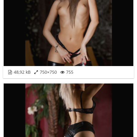
48,92 kB
750×750
755