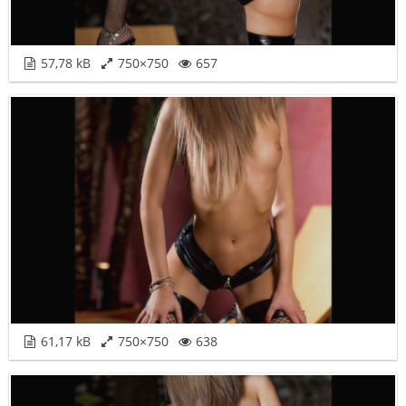
57,78 kB
750×750
657
61,17 kB
750×750
638