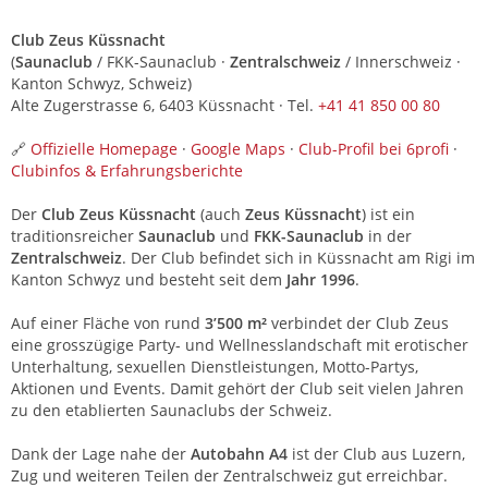
Club Zeus Küssnacht
(
Saunaclub
/ FKK-Saunaclub ·
Zentralschweiz
/ Innerschweiz ·
Kanton Schwyz, Schweiz)
Alte Zugerstrasse 6, 6403 Küssnacht · Tel.
+41 41 850 00 80
🔗
Offizielle Homepage
·
Google Maps
·
Club-Profil bei 6profi
·
Clubinfos & Erfahrungsberichte
Der
Club Zeus Küssnacht
(auch
Zeus Küssnacht
) ist ein
traditionsreicher
Saunaclub
und
FKK-Saunaclub
in der
Zentralschweiz
. Der Club befindet sich in Küssnacht am Rigi im
Kanton Schwyz und besteht seit dem
Jahr 1996
.
Auf einer Fläche von rund
3’500 m²
verbindet der Club Zeus
eine grosszügige Party- und Wellnesslandschaft mit erotischer
Unterhaltung, sexuellen Dienstleistungen, Motto-Partys,
Aktionen und Events. Damit gehört der Club seit vielen Jahren
zu den etablierten Saunaclubs der Schweiz.
Dank der Lage nahe der
Autobahn A4
ist der Club aus Luzern,
Zug und weiteren Teilen der Zentralschweiz gut erreichbar.