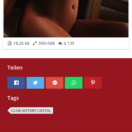
18,28 kB
390×588
4.139
Teilen
Tags
CLUB HISTORY LIESTAL