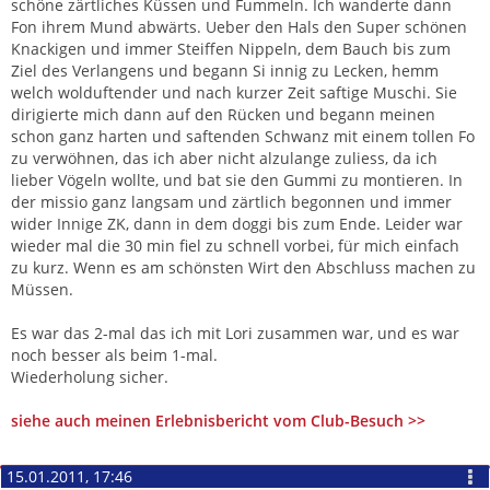
schöne zärtliches Küssen und Fummeln. Ich wanderte dann
Fon ihrem Mund abwärts. Ueber den Hals den Super schönen
Knackigen und immer Steiffen Nippeln, dem Bauch bis zum
Ziel des Verlangens und begann Si innig zu Lecken, hemm
welch wolduftender und nach kurzer Zeit saftige Muschi. Sie
dirigierte mich dann auf den Rücken und begann meinen
schon ganz harten und saftenden Schwanz mit einem tollen Fo
zu verwöhnen, das ich aber nicht alzulange zuliess, da ich
lieber Vögeln wollte, und bat sie den Gummi zu montieren. In
der missio ganz langsam und zärtlich begonnen und immer
wider Innige ZK, dann in dem doggi bis zum Ende. Leider war
wieder mal die 30 min fiel zu schnell vorbei, für mich einfach
zu kurz. Wenn es am schönsten Wirt den Abschluss machen zu
Müssen.
Es war das 2-mal das ich mit Lori zusammen war, und es war
noch besser als beim 1-mal.
Wiederholung sicher.
siehe auch meinen Erlebnisbericht vom Club-Besuch >>
15.01.2011, 17:46