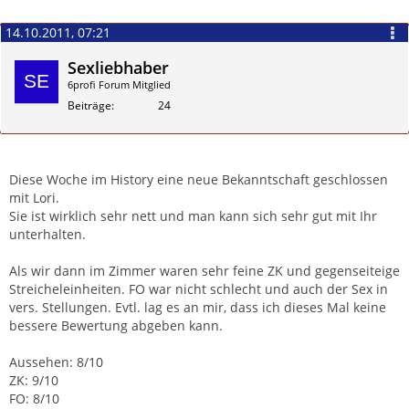
14.10.2011, 07:21
Sexliebhaber
6profi Forum Mitglied
Beiträge
24
Zitieren
Diese Woche im History eine neue Bekanntschaft geschlossen
mit Lori.
Sie ist wirklich sehr nett und man kann sich sehr gut mit Ihr
unterhalten.
Als wir dann im Zimmer waren sehr feine ZK und gegenseiteige
Streicheleinheiten. FO war nicht schlecht und auch der Sex in
vers. Stellungen. Evtl. lag es an mir, dass ich dieses Mal keine
bessere Bewertung abgeben kann.
Aussehen: 8/10
ZK: 9/10
FO: 8/10