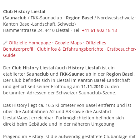
Club History Liestal
(
Saunaclub
/ FKK-Saunaclub ·
Region Basel
/ Nordwestschweiz ·
Kanton Basel-Landschaft, Schweiz)
Hammerstrasse 24, 4410 Liestal · Tel.
+41 61 902 18 18
🔗
Offizielle Homepage
·
Google Maps
·
Offizielles
Benutzerprofil
·
Clubinfos & Erfahrungsberichte
·
Erstbesucher-
Guide
Der
Club History Liestal
(auch
History Liestal
) ist ein
etablierter
Saunaclub
und
FKK-Saunaclub
in der
Region Basel
.
Der Club befindet sich in Liestal im Kanton Basel-Landschaft
und gehört seit seiner Eröffnung am
11.11.2010
zu den
bekannten Adressen der Schweizer Saunaclub-Szene.
Das History liegt ca. 16,5 Kilometer von Basel entfernt und ist
über die Autobahnen A2 und A3 sowie die Ausfahrt
Liestal/Augst erreichbar. Parkmöglichkeiten befinden sich
direkt beim Gebäude und in der näheren Umgebung.
Prägend im History ist die aufwendig gestaltete Clubanlage mit