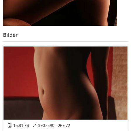
Bilder
15,81 kB
390×590
672