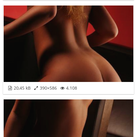
20,45 kB
390×586
4.108