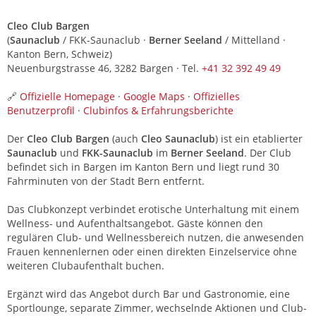
Cleo Club Bargen
(
Saunaclub
/ FKK-Saunaclub ·
Berner Seeland
/ Mittelland ·
Kanton Bern, Schweiz)
Neuenburgstrasse 46, 3282 Bargen · Tel.
+41 32 392 49 49
🔗
Offizielle Homepage
·
Google Maps
·
Offizielles
Benutzerprofil
·
Clubinfos & Erfahrungsberichte
Der
Cleo Club Bargen
(auch
Cleo Saunaclub
) ist ein etablierter
Saunaclub
und
FKK-Saunaclub
im
Berner Seeland
. Der Club
befindet sich in Bargen im Kanton Bern und liegt rund 30
Fahrminuten von der Stadt Bern entfernt.
Das Clubkonzept verbindet erotische Unterhaltung mit einem
Wellness- und Aufenthaltsangebot. Gäste können den
regulären Club- und Wellnessbereich nutzen, die anwesenden
Frauen kennenlernen oder einen direkten Einzelservice ohne
weiteren Clubaufenthalt buchen.
Ergänzt wird das Angebot durch Bar und Gastronomie, eine
Sportlounge, separate Zimmer, wechselnde Aktionen und Club-