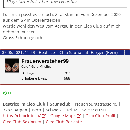
SP gestartet hat. Aber unverkennbar
Für mich passt es einfach. Zitat stammt vom Dezember 2020
aus dem SP in Oberentfelden.
Werde wohl den Weg vom Aargau in den Cleo Club auf mich
nehmen müssen.
Gruss Schnoogeloch.
07.06.2021, 11:43 - Beatrice | Cleo Saunaclub Bargen (Bern)
Frauenversteher99
6profi Gold Mitglied
Beiträge
783
Erhaltene Likes
988
+1
Zitieren
Beatrice im
Cleo Club | Saunaclub
| Neuenburgstrasse 46 |
3282 Bargen | Bern | Schweiz | Tel +41 32 392 80 50 |
https://cleoclub.ch/
|
Google Maps
|
Cleo Club Profil
|
Cleo Club Sexforum
|
Cleo Club Berichte
|