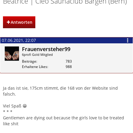
Beatrice | Cleo Saunaclub Bargen (Bern)
Antworten
07.06.2021, 22:07
Frauenversteher99
6profi Gold Mitglied
Beiträge
783
Erhaltene Likes
988
Zitieren
Ja das ist sie, 175cm stimmt, die 168 von der Website sind
falsch.
Viel Spaß 😁
* * *
Gentlemen are dying out because the girls love to be treated
like shit