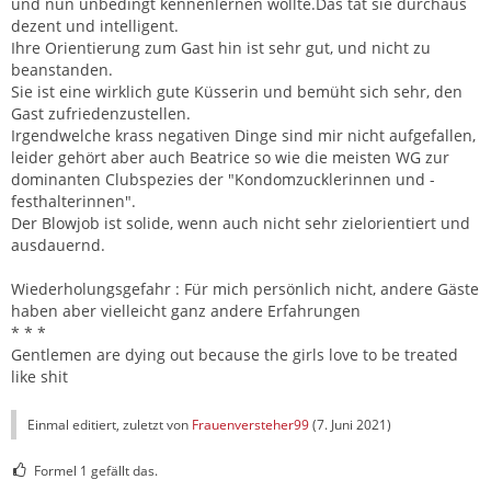
und nun unbedingt kennenlernen wollte.Das tat sie durchaus
dezent und intelligent.
Ihre Orientierung zum Gast hin ist sehr gut, und nicht zu
beanstanden.
Sie ist eine wirklich gute Küsserin und bemüht sich sehr, den
Gast zufriedenzustellen.
Irgendwelche krass negativen Dinge sind mir nicht aufgefallen,
leider gehört aber auch Beatrice so wie die meisten WG zur
dominanten Clubspezies der "Kondomzucklerinnen und -
festhalterinnen".
Der Blowjob ist solide, wenn auch nicht sehr zielorientiert und
ausdauernd.
Wiederholungsgefahr : Für mich persönlich nicht, andere Gäste
haben aber vielleicht ganz andere Erfahrungen
* * *
Gentlemen are dying out because the girls love to be treated
like shit
Einmal editiert, zuletzt von
Frauenversteher99
(
7. Juni 2021
)
Formel 1 gefällt das.