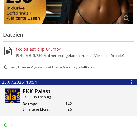
Dateien
fkk-palast-clip-01.mp4
(9,49 MB,
3.786
Mal heruntergeladen, zuletzt:
Vor einer Stunde
)
radi, House-My-Star und Black-Mamba gefällt das.
25.07.2025, 18:54
FKK Palast
FKK Club Freiburg
Beiträge
142
Erhaltene Likes
26
+1
Zitieren