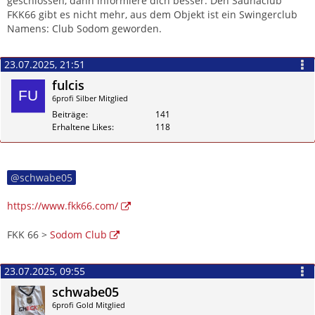
geschlossen, dann informiere dich besser. Den Saunaclub
FKK66 gibt es nicht mehr, aus dem Objekt ist ein Swingerclub
Namens: Club Sodom geworden.
23.07.2025, 21:51
fulcis
6profi Silber Mitglied
Beiträge
141
Erhaltene Likes
118
Zitieren
schwabe05
https://www.fkk66.com/
FKK 66 >
Sodom Club
23.07.2025, 09:55
schwabe05
6profi Gold Mitglied