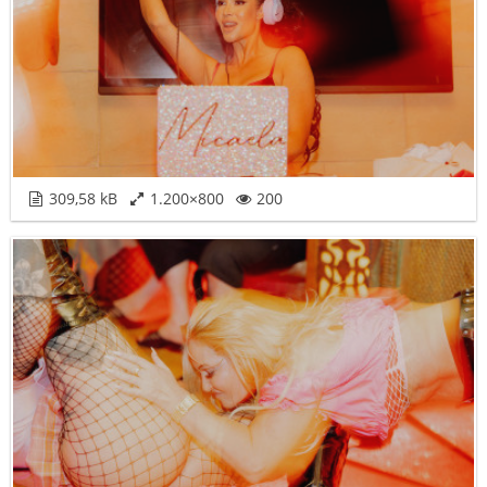
309,58 kB
1.200×800
200