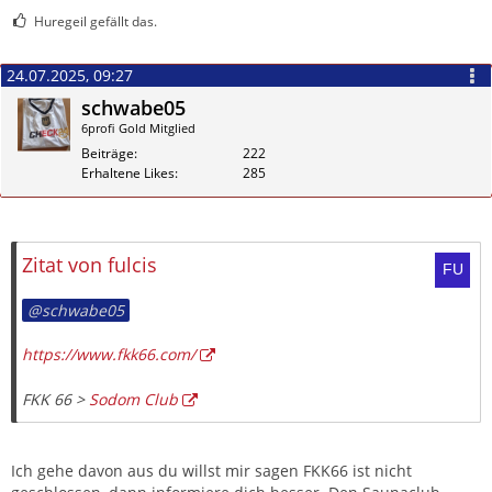
Huregeil gefällt das.
24.07.2025, 09:27
schwabe05
6profi Gold Mitglied
Beiträge
222
Erhaltene Likes
285
Zitieren
Zitat von fulcis
schwabe05
https://www.fkk66.com/
FKK 66 >
Sodom Club
Ich gehe davon aus du willst mir sagen FKK66 ist nicht