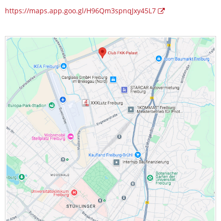
https://maps.app.goo.gl/H96Qm3spnqJxy45L7