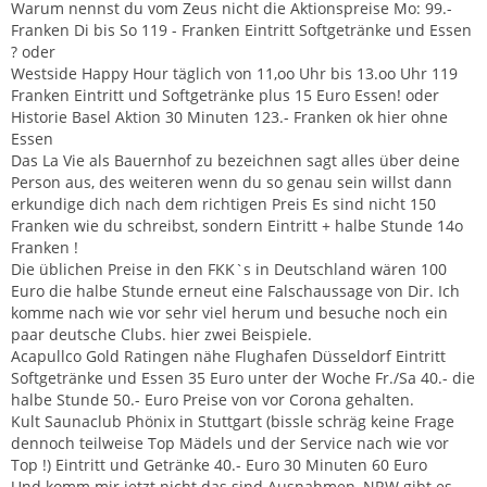
Warum nennst du vom Zeus nicht die Aktionspreise Mo: 99.-
Franken Di bis So 119 - Franken Eintritt Softgetränke und Essen
? oder
Westside Happy Hour täglich von 11,oo Uhr bis 13.oo Uhr 119
Franken Eintritt und Softgetränke plus 15 Euro Essen! oder
Historie Basel Aktion 30 Minuten 123.- Franken ok hier ohne
Essen
Das La Vie als Bauernhof zu bezeichnen sagt alles über deine
Person aus, des weiteren wenn du so genau sein willst dann
erkundige dich nach dem richtigen Preis Es sind nicht 150
Franken wie du schreibst, sondern Eintritt + halbe Stunde 14o
Franken !
Die üblichen Preise in den FKK`s in Deutschland wären 100
Euro die halbe Stunde erneut eine Falschaussage von Dir. Ich
komme nach wie vor sehr viel herum und besuche noch ein
paar deutsche Clubs. hier zwei Beispiele.
Acapullco Gold Ratingen nähe Flughafen Düsseldorf Eintritt
Softgetränke und Essen 35 Euro unter der Woche Fr./Sa 40.- die
halbe Stunde 50.- Euro Preise von vor Corona gehalten.
Kult Saunaclub Phönix in Stuttgart (bissle schräg keine Frage
dennoch teilweise Top Mädels und der Service nach wie vor
Top !) Eintritt und Getränke 40.- Euro 30 Minuten 60 Euro
Und komm mir jetzt nicht das sind Ausnahmen, NRW gibt es