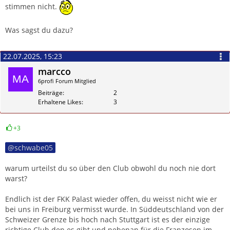
stimmen nicht.
Was sagst du dazu?
22.07.2025, 15:23
marcco
6profi Forum Mitglied
Beiträge
2
Erhaltene Likes
3
+3
Zitieren
schwabe05
warum urteilst du so über den Club obwohl du noch nie dort
warst?
Endlich ist der FKK Palast wieder offen, du weisst nicht wie er
bei uns in Freiburg vermisst wurde. In Süddeutschland von der
Schweizer Grenze bis hoch nach Stuttgart ist es der einzige
richtige Club den es gibt und nebenan für die Franzosen im