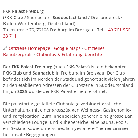
FKK Palast Freiburg
(
FKK-Club
/ Saunaclub ·
Süddeutschland
/ Dreiländereck ·
Baden-Württemberg, Deutschland)
Tullastrasse 79, 79108 Freiburg im Breisgau · Tel.
+49 761 556
33 711
🔗
Offizielle Homepage
·
Google Maps
·
Offizielles
Benutzerprofil
·
Clubinfos & Erfahrungsberichte
Der
FKK Palast Freiburg
(auch
FKK-Palast
) ist ein bekannter
FKK-Club
und
Saunaclub
in Freiburg im Breisgau. Der Club
befindet sich im Norden der Stadt und gehört seit vielen Jahren
zu den etablierten Adressen der Clubszene in Süddeutschland.
Im
Juli 2025
wurde der FKK-Palast erneut eröffnet.
Die palastartig gestaltete Clubanlage verbindet erotische
Unterhaltung mit einer grosszügigen Wellness-, Gastronomie-
und Partylocation. Zum Innenbereich gehören eine grosse Bar,
verschiedene Lounge- und Ruhebereiche, eine Sauna, Pools,
ein Sexkino sowie unterschiedlich gestaltete
Themenzimmer
für private Begegnungen.