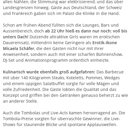
allen Nähten, die Stimmung war elektrisierend, und das über
Landesgrenzen hinweg. Gäste aus Deutschland, der Schweiz
und Frankreich gaben sich im Palast die Klinke in die Hand.
Schon am frühen Abend füllten sich die Lounges, Bars und
Aussenbereich, doch
ab 22 Uhr hieß es dann nur noch: voll bis
unters Dach!
Dutzende attraktive Girls waren im erotischen
Dauereinsatz, mittendrin keine Geringere als
Erotik-Ikone
Micaela Schäfer
, die den Gästen nicht nur mit ihrer
Anwesenheit, sondern auch mit einer scharfen Bühnenshow,
DJ-Set und Animationsprogramm ordentlich einheizte.
Kulinarisch wurde ebenfalls groß aufgefahren:
Das Barbecue
mit über 140 Kilogramm Steaks, Koteletts, Pommes, Wedges
und einem üppigen Salatbuffet sorgte für volle Mägen und
volle Zufriedenheit. Die Gäste lobten die Qualität und das
Konzept und griffen bei den Getränken genauso beherzt zu wie
an anderer Stelle.
Auch die Tombolas und Live-Acts kamen hervorragend an. Die
Tombola-Preise sorgten für überraschte Gewinner, die Live-
Shows für staunende Blicke und spontane Applauswellen.