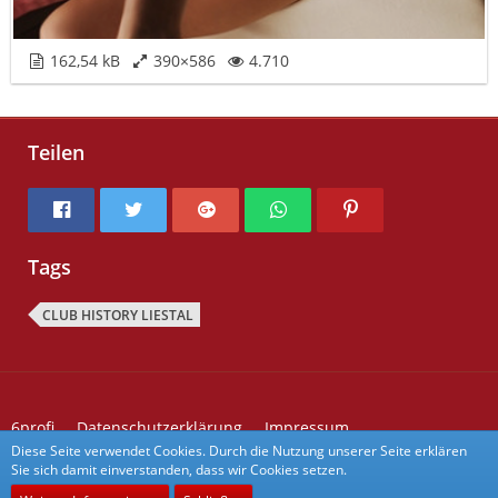
162,54 kB
390×586
4.710
Teilen
Tags
CLUB HISTORY LIESTAL
6profi
Datenschutzerklärung
Impressum
Kontakt zu 6profi
Forum Aktivitäten
Diese Seite verwendet Cookies. Durch die Nutzung unserer Seite erklären
Sie sich damit einverstanden, dass wir Cookies setzen.