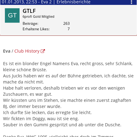
01.01.2013, 22:53 - Eva 2 | Erlebnisberichte
GTLF
6profi Gold Mitglied
Beiträge
263
Erhaltene Likes
7
Zitieren
Eva
/
Club History
Es ist ein blonder Engel Namens Eva, recht gross, sehr Schlank,
kleine schöne Brüste.
Aus Jucks haben wir es auf der Bühne getrieben, ich dachte, sie
mache da nicht mit.
Habe halt verloren, deshalb trieben wir es vor den wenigen
Zuschauern, es war gut.
Wir küssten uns im Stehen, sie machte einen zuerst zaghaften
BJ, der immer besser wurde.
Ich durfte Sie lecken, das erregte Sie leicht.
Wir fickten im Doggy, wau ist sie eng.
Sauber in den Gummi gespritzt und ab unter die Dusche.
Danke Eva, WHG 1005, vielleicht aber doch im Zimmer.