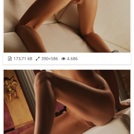
173,71 kB
390×586
4.686