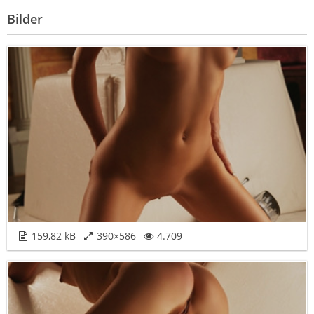
Bilder
159,82 kB
390×586
4.709