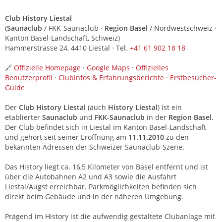
Club History Liestal
(
Saunaclub
/ FKK-Saunaclub ·
Region Basel
/ Nordwestschweiz ·
Kanton Basel-Landschaft, Schweiz)
Hammerstrasse 24, 4410 Liestal · Tel.
+41 61 902 18 18
🔗
Offizielle Homepage
·
Google Maps
·
Offizielles
Benutzerprofil
·
Clubinfos & Erfahrungsberichte
·
Erstbesucher-
Guide
Der
Club History Liestal
(auch
History Liestal
) ist ein
etablierter
Saunaclub
und
FKK-Saunaclub
in der
Region Basel
.
Der Club befindet sich in Liestal im Kanton Basel-Landschaft
und gehört seit seiner Eröffnung am
11.11.2010
zu den
bekannten Adressen der Schweizer Saunaclub-Szene.
Das History liegt ca. 16,5 Kilometer von Basel entfernt und ist
über die Autobahnen A2 und A3 sowie die Ausfahrt
Liestal/Augst erreichbar. Parkmöglichkeiten befinden sich
direkt beim Gebäude und in der näheren Umgebung.
Prägend im History ist die aufwendig gestaltete Clubanlage mit