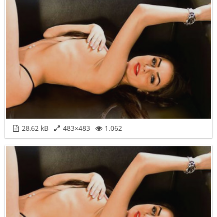
28,62 kB
483×483
1.062