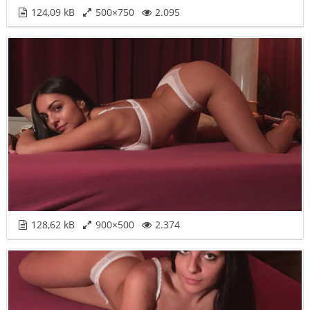
124,09 kB
500×750
2.095
128,62 kB
900×500
2.374