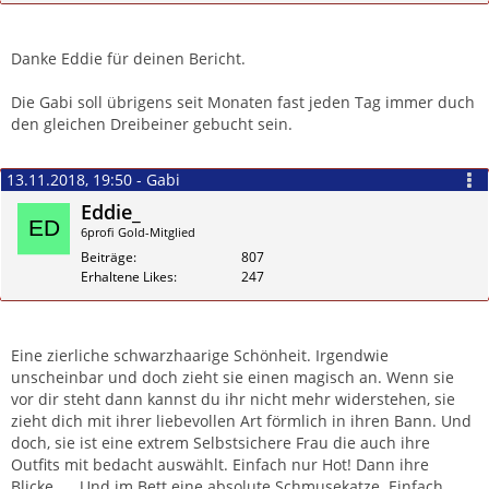
Zitieren
Danke Eddie für deinen Bericht.
Die Gabi soll übrigens seit Monaten fast jeden Tag immer duch
den gleichen Dreibeiner gebucht sein.
13.11.2018, 19:50 - Gabi
Eddie_
6profi Gold-Mitglied
Beiträge
807
Erhaltene Likes
247
Zitieren
Eine zierliche schwarzhaarige Schönheit. Irgendwie
unscheinbar und doch zieht sie einen magisch an. Wenn sie
vor dir steht dann kannst du ihr nicht mehr widerstehen, sie
zieht dich mit ihrer liebevollen Art förmlich in ihren Bann. Und
doch, sie ist eine extrem Selbstsichere Frau die auch ihre
Outfits mit bedacht auswählt. Einfach nur Hot! Dann ihre
Blicke..... Und im Bett eine absolute Schmusekatze. Einfach