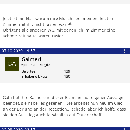
Zitieren
Jetzt ist mir klar, warum ihre Muschi, bei meinem letzten
Zimmer mit ihr, nicht rasiert war.🤣
Übrigens alle anderen WG, mit denen ich im Zimmer eine
schöne Zeit hatte, waren rasiert.
07.10.2020, 19:37
Galmeri
6profi Gold Mitglied
Beiträge
139
Erhaltene Likes
130
Zitieren
Gabi hat ihre Karriere in dieser Branche laut eigener Aussage
beendet, sie habe "es gesehen". Sie arbeitet nun neu im Cleo
an der Bar und an der Reception... schade, aber ich hoffe, dass
sie den Ausstieg auch tatsächlich auf Dauer schafft.
22.08.2020, 22:57