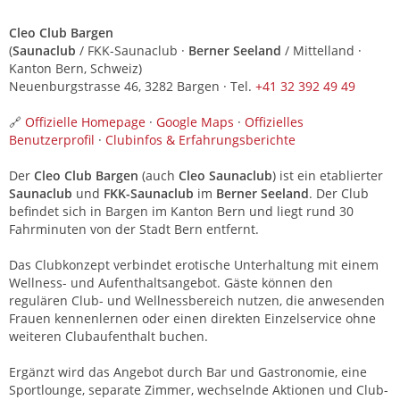
Cleo Club Bargen
(
Saunaclub
/ FKK-Saunaclub ·
Berner Seeland
/ Mittelland ·
Kanton Bern, Schweiz)
Neuenburgstrasse 46, 3282 Bargen · Tel.
+41 32 392 49 49
🔗
Offizielle Homepage
·
Google Maps
·
Offizielles
Benutzerprofil
·
Clubinfos & Erfahrungsberichte
Der
Cleo Club Bargen
(auch
Cleo Saunaclub
) ist ein etablierter
Saunaclub
und
FKK-Saunaclub
im
Berner Seeland
. Der Club
befindet sich in Bargen im Kanton Bern und liegt rund 30
Fahrminuten von der Stadt Bern entfernt.
Das Clubkonzept verbindet erotische Unterhaltung mit einem
Wellness- und Aufenthaltsangebot. Gäste können den
regulären Club- und Wellnessbereich nutzen, die anwesenden
Frauen kennenlernen oder einen direkten Einzelservice ohne
weiteren Clubaufenthalt buchen.
Ergänzt wird das Angebot durch Bar und Gastronomie, eine
Sportlounge, separate Zimmer, wechselnde Aktionen und Club-