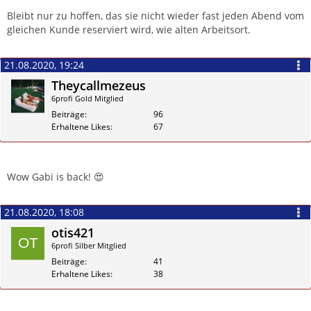
Zitieren
Bleibt nur zu hoffen, das sie nicht wieder fast jeden Abend vom
gleichen Kunde reserviert wird, wie alten Arbeitsort.
21.08.2020, 19:24
Theycallmezeus
6profi Gold Mitglied
Beiträge
96
Erhaltene Likes
67
Zitieren
Wow Gabi is back! 😍
21.08.2020, 18:08
otis421
6profi Silber Mitglied
Beiträge
41
Erhaltene Likes
38