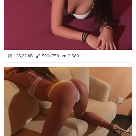
123,22 kB
500×750
2.389