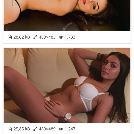
28,62 kB
483×483
1.733
25,85 kB
489×489
1.247