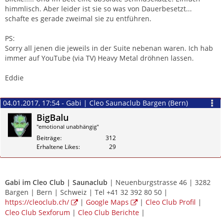
himmlisch. Aber leider ist sie so was von Dauerbesetzt...
schafte es gerade zweimal sie zu entführen.
PS:
Sorry all jenen die jeweils in der Suite nebenan waren. Ich hab
immer auf YouTube (via TV) Heavy Metal dröhnen lassen.
Eddie
04.01.2017, 17:54 - Gabi | Cleo Saunaclub Bargen (Bern)
BigBalu
"emotional unabhängig"
Beiträge
312
Erhaltene Likes
29
Zitieren
Gabi im
Cleo Club | Saunaclub
| Neuenburgstrasse 46 | 3282
Bargen | Bern | Schweiz | Tel +41 32 392 80 50 |
https://cleoclub.ch/
|
Google Maps
|
Cleo Club Profil
|
Cleo Club Sexforum
|
Cleo Club Berichte
|