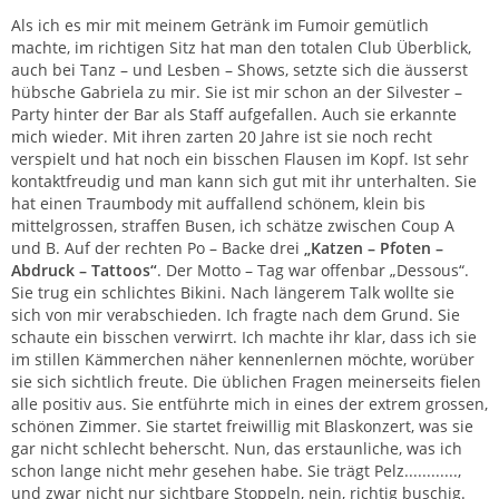
Als ich es mir mit meinem Getränk im Fumoir gemütlich
machte, im richtigen Sitz hat man den totalen Club Überblick,
auch bei Tanz – und Lesben – Shows, setzte sich die äusserst
hübsche Gabriela zu mir. Sie ist mir schon an der Silvester –
Party hinter der Bar als Staff aufgefallen. Auch sie erkannte
mich wieder. Mit ihren zarten 20 Jahre ist sie noch recht
verspielt und hat noch ein bisschen Flausen im Kopf. Ist sehr
kontaktfreudig und man kann sich gut mit ihr unterhalten. Sie
hat einen Traumbody mit auffallend schönem, klein bis
mittelgrossen, straffen Busen, ich schätze zwischen Coup A
und B. Auf der rechten Po – Backe drei
„Katzen – Pfoten –
Abdruck – Tattoos“
. Der Motto – Tag war offenbar „Dessous“.
Sie trug ein schlichtes Bikini. Nach längerem Talk wollte sie
sich von mir verabschieden. Ich fragte nach dem Grund. Sie
schaute ein bisschen verwirrt. Ich machte ihr klar, dass ich sie
im stillen Kämmerchen näher kennenlernen möchte, worüber
sie sich sichtlich freute. Die üblichen Fragen meinerseits fielen
alle positiv aus. Sie entführte mich in eines der extrem grossen,
schönen Zimmer. Sie startet freiwillig mit Blaskonzert, was sie
gar nicht schlecht beherscht. Nun, das erstaunliche, was ich
schon lange nicht mehr gesehen habe. Sie trägt Pelz............,
und zwar nicht nur sichtbare Stoppeln, nein, richtig buschig.