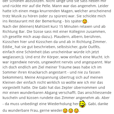
der Schönen abzusitzen. Nicht lange und sie sass neben mir
und rückte mir auf die Pelle. Mann war das angenehm. Leider
hatte ich einen mega knurrenden Magen, welcher anscheinend
trotz Musik zu hören (oder zu spüren) war. Sie schickte mich
ins Restaurant mit der Bemerkung - bis später
.
Nach der (kleinen) Mahlzeit kurz 15 Minuten relaxen und ab
Richtung Bar. Die Süsse sass mit einer Kolleginn zusammen,
ich gesellte mich asap dazu;). Plaudern, albern, berühren,
Küsschen hier und Küsschen da und ab in Richtung Zimmer.
Eddie_ hat sie gut beschrieben, selbstsicher, gute Outfits,
einfach eine Schönheit (das unscheinbar würde ich jetzt
weglassen;)). Und erst ihr Körper, wow einfach eine Wucht. Ich
war irgendwie nervös, ungewohnt nervös und angespannt. War
ich doch endlich am Ziel meiner Träume (was habe ich im
Sommer ihren Knackarsch angestarrt - und nie zu fassen
bekommen). Meine Anspannung übertrug sich auf meinen
Kleinen der einfach nicht wirklich so wollte wie ich mir das
vorgestellt hatte. Die Gabi hat das Zepter übernommen und
mir einen wunderbaren Abgang verschafft. Das anschliessende
kuscheln und küssen rundete das Zimmer angenehm ab. Aber
- da muss unbedingt eine Wiederholung her
. Gabi, danke
du wunderbare Frau, gerne wieder
.