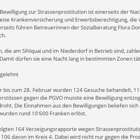
Bewilligung zur Strassenprostitution ist einerseits der N
weise Krankenversicherung und Erwerbsberechtigung, die v
rseits führen Betreuerinnen der Sozialberatung Flora Dor
ch.
 die am Sihlquai und im Niederdorf in Betrieb sind, zahlen
amit dürfen sie eine Nacht lang in bestimmten Zonen täti
gelehnt
ar bis zum 28. Februar wurden 124 Gesuche behandelt, 11
erstössen gegen die PGVO musste eine Bewilligung entzo
roht. Die Einnahmen aus den Bewilligungen beliefen sich
wurden rund 10'600 Franken erlöst.
olgten 164 Verzeigungsrapporte wegen Strassenprostituti
, 106 davon im Kreis 4. Dabei wird nicht nur gegen die Pro