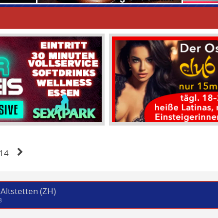
14
 Altstetten (ZH)
3