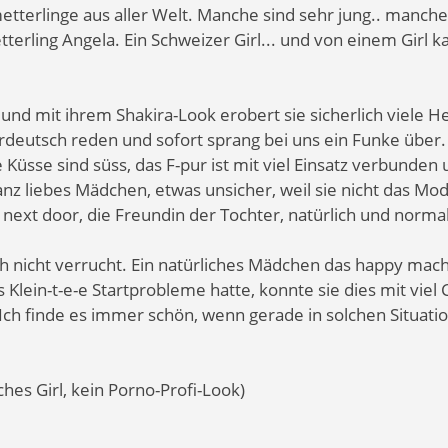
etterlinge aus aller Welt. Manche sind sehr jung.. manche 
terling Angela. Ein Schweizer Girl... und von einem Girl k
0 und mit ihrem Shakira-Look erobert sie sicherlich viele 
rdeutsch reden und sofort sprang bei uns ein Funke über
e Küsse sind süss, das F-pur ist mit viel Einsatz verbunde
anz liebes Mädchen, etwas unsicher, weil sie nicht das Model
rl next door, die Freundin der Tochter, natürlich und normal
ch nicht verrucht. Ein natürliches Mädchen das happy mach
 Klein-t-e-e Startprobleme hatte, konnte sie dies mit vie
h finde es immer schön, wenn gerade in solchen Situation
hes Girl, kein Porno-Profi-Look)