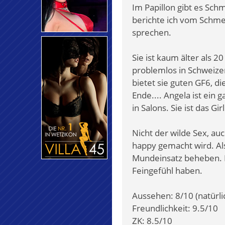
Im Papillon gibt es Schm
berichte ich vom Schmet
sprechen.
Sie ist kaum älter als 2
problemlos in Schweize
bietet sie guten GF6, di
Ende.... Angela ist ein g
in Salons. Sie ist das Gi
Nicht der wilde Sex, au
happy gemacht wird. Als
Mundeinsatz beheben. Ic
Feingefühl haben.
Aussehen: 8/10 (natürlic
Freundlichkeit: 9.5/10
ZK: 8.5/10