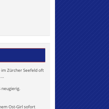
b im Zürcher Seefeld oft
...
 neugierig.
nem Ost-Girl sofort