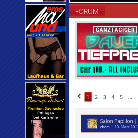
FORUM
1
2
3
4
5
…
Salon Papillon |
chomi
10. März 201