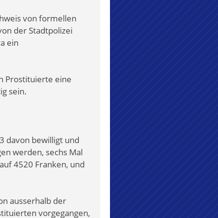
achweis von formellen
on der Stadtpolizei
a ein
 Prostituierte eine
g sein.
3 davon bewilligt und
gen werden, sechs Mal
 auf 4520 Franken, und
on ausserhalb der
stituierten vorgegangen,