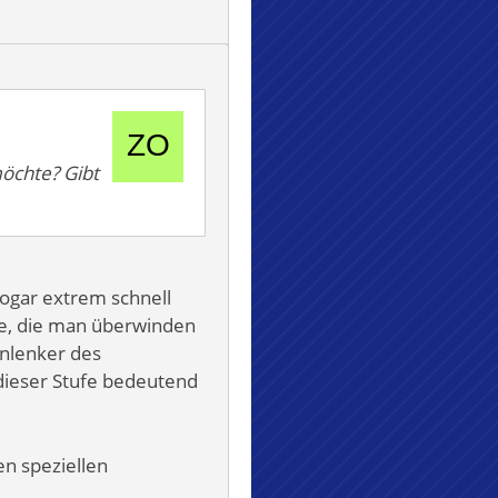
möchte? Gibt
sogar extrem schnell
fe, die man überwinden
enlenker des
dieser Stufe bedeutend
en speziellen