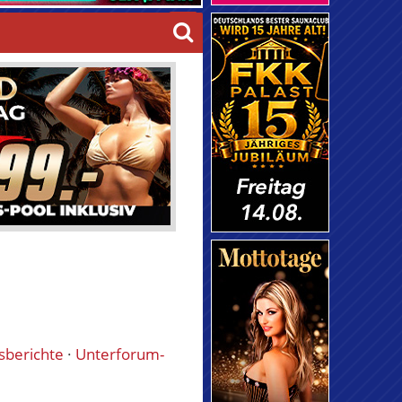
gsberichte
·
Unterforum-