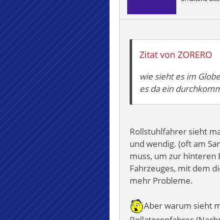
Zitat von ZORERO
wie sieht es im Glob
es da ein durchkomme
Rollstuhlfahrer sieht m
und wendig. (oft am Sa
muss, um zur hinteren 
Fahrzeuges, mit dem di
mehr Probleme.
Aber warum sieht ma
Rollatorenfahrer-(Nach