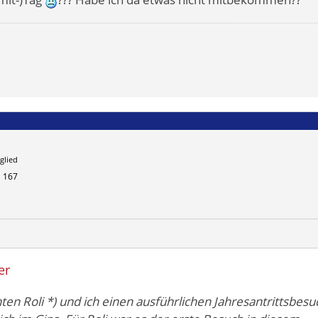
glied
167
er
en Roli *) und ich einen ausführlichen Jahresantrittsbesu