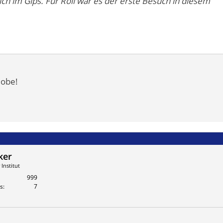
 ich im Gips. Für Roli war es der erste Besuch in diesem
lobe!
ker
Institut
999
s
7