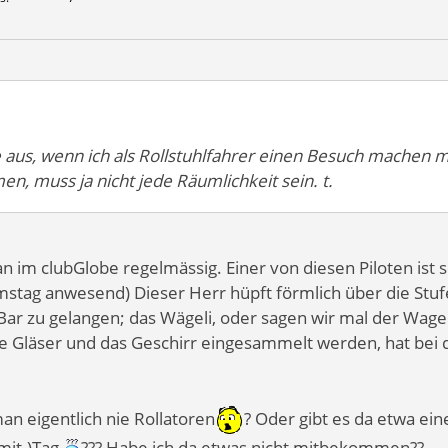
e aus, wenn ich als Rollstuhlfahrer einen Besuch machen 
n, muss ja nicht jede Räumlichkeit sein. t.
an im clubGlobe regelmässig. Einer von diesen Piloten ist 
mstag anwesend) Dieser Herr hüpft förmlich über die Stu
Bar zu gelangen; das Wägeli, oder sagen wir mal der Wag
e Gläser und das Geschirr eingesammelt werden, hat bei 
n eigentlich nie Rollatoren
? Oder gibt es da etwa ein
mit-)Tag
??? Habe ich da etwas nicht mitbekommen??