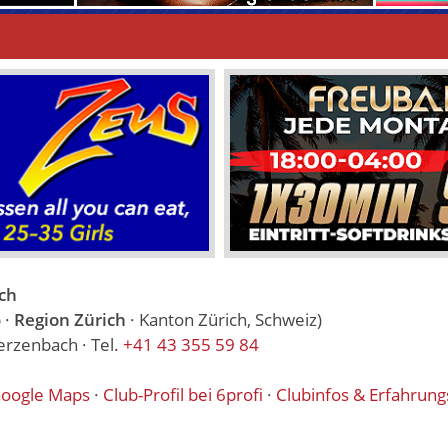
ch
 ·
Region Zürich
· Kanton Zürich, Schweiz)
erzenbach · Tel.
+41 43 355 59 84
oogle Maps
·
Club-Profil bei 6profi
·
Clubinfos & Erfahrun