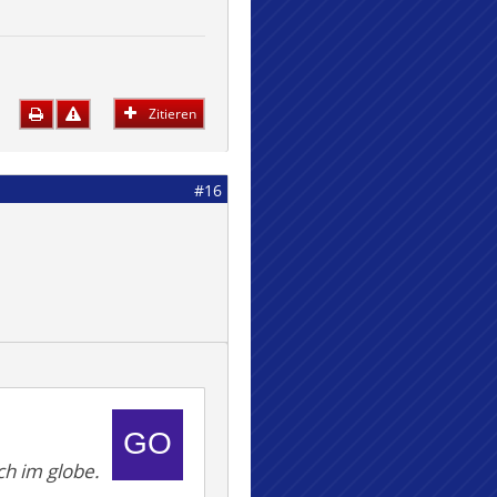
Zitieren
#16
ch im globe.