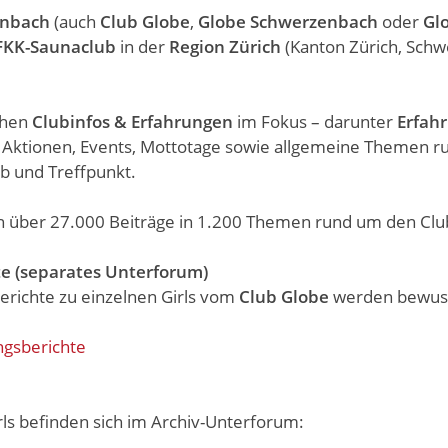
enbach
(auch
Club Globe
,
Globe Schwerzenbach
oder
Gl
FKK-Saunaclub
in der
Region Zürich
(Kanton Zürich, Schw
ehen
Clubinfos & Erfahrungen
im Fokus – darunter
Erfah
 Aktionen, Events, Mottotage sowie allgemeine Themen 
eb und Treffpunkt.
n über 27.000 Beiträge in 1.200 Themen rund um den Clu
te (separates Unterforum)
Berichte zu einzelnen Girls vom
Club Globe
werden bewuss
ngsberichte
ls befinden sich im Archiv-Unterforum: