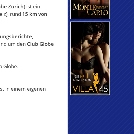
obe Zürich
) ist ein
eiz), rund
15 km von
rungsberichte
,
rund um den
Club Globe
b Globe.
t in einem eigenen