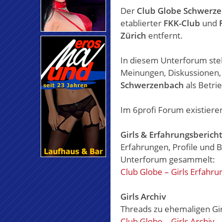
Der
Club Globe Schwerz
etablierter
FKK-Club
und
Zürich
entfernt.
In diesem Unterforum st
Meinungen, Diskussionen,
Schwerzenbach
als Betri
Im 6profi Forum existiere
Girls & Erfahrungsberich
Erfahrungen, Profile und 
Unterforum gesammelt:
Club Globe – Girls Erfahru
Girls Archiv
Threads zu ehemaligen Gir
Club Globe – Girls Archiv