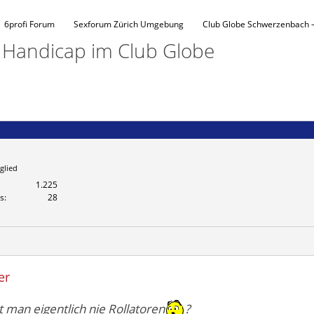
6profi Forum
Sexforum Zürich Umgebung
Club Globe Schwerzenbach –
/ Handicap im Club Globe
glied
1.225
s
28
er
 man eigentlich nie Rollatoren
?