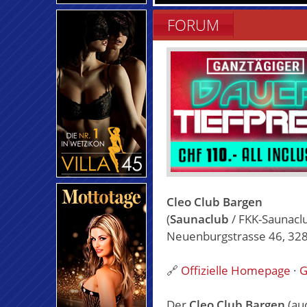
FORUM
Cleo Club Bargen
(
Saunaclub
/ FKK-Saunacl
Neuenburgstrasse 46, 328
🔗
Offizielle Homepage
·
G
Der
Cleo Club Bargen
(au