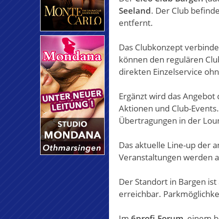
Seeland
. Der Club befind
entfernt.
Das Clubkonzept verbindet
können den regulären Clu
direkten Einzelservice oh
Ergänzt wird das Angebot
Aktionen und Club-Events
Übertragungen in der Loun
Das aktuelle Line-up der 
Veranstaltungen werden auf
Der Standort in Bargen ist
erreichbar. Parkmöglichke
Im
6profi-Forum
, einem 