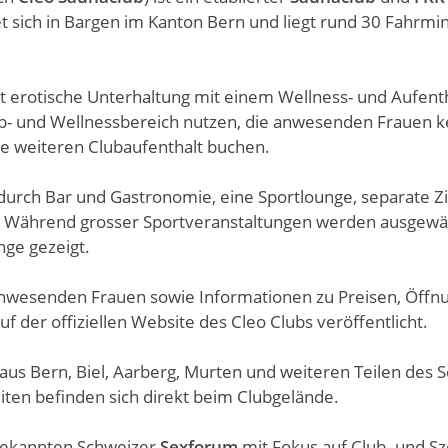
et sich in Bargen im Kanton Bern und liegt rund 30 Fahrmi
 erotische Unterhaltung mit einem Wellness- und Aufent
b- und Wellnessbereich nutzen, die anwesenden Frauen 
ne weiteren Clubaufenthalt buchen.
 durch Bar und Gastronomie, eine Sportlounge, separate
. Während grosser Sportveranstaltungen werden ausgewäh
ge gezeigt.
anwesenden Frauen sowie Informationen zu Preisen, Öffn
 der offiziellen Website des Cleo Clubs veröffentlicht.
 aus Bern, Biel, Aarberg, Murten und weiteren Teilen des S
iten befinden sich direkt beim Clubgelände.
bekannten Schweizer
Sexforum
mit Fokus auf Club- und S