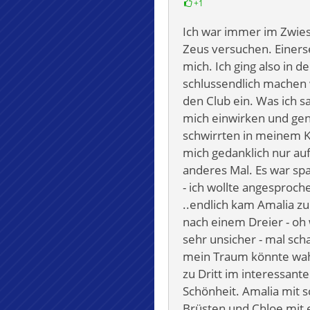
+1
Ich war immer im Zwiesp
Zeus versuchen. Einers
mich. Ich ging also in 
schlussendlich machen w
den Club ein. Was ich sah
mich einwirken und gen
schwirrten in meinem Ko
mich gedanklich nur auf
anderes Mal. Es war sp
- ich wollte angesproc
..endlich kam Amalia zu 
nach einem Dreier - oh 
sehr unsicher - mal sch
mein Traum könnte wahr
zu Dritt im interessanten
Schönheit. Amalia mit 
Brüsten und Chloe mit 