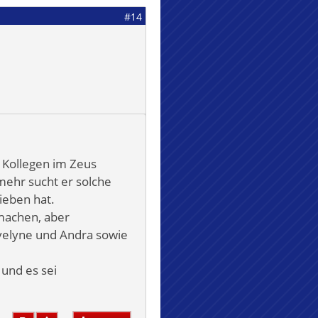
#14
 Kollegen im Zeus
mehr sucht er solche
rieben hat.
 machen, aber
Evelyne und Andra sowie
 und es sei