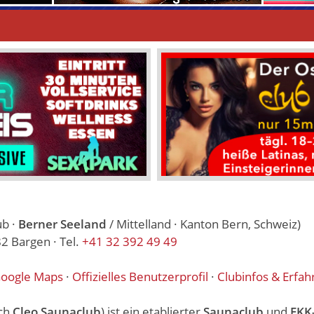
ub ·
Berner Seeland
/ Mittelland · Kanton Bern, Schweiz)
2 Bargen · Tel.
+41 32 392 49 49
oogle Maps
·
Offizielles Benutzerprofil
·
Clubinfos & Erfah
ch
Cleo Saunaclub
) ist ein etablierter
Saunaclub
und
FKK