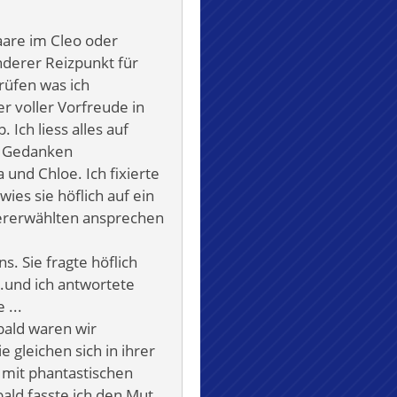
aare im Cleo oder
nderer Reizpunkt für
prüfen was ich
r voller Vorfreude in
. Ich liess alles auf
e Gedanken
und Chloe. Ich fixierte
es sie höflich auf ein
sererwählten ansprechen
s. Sie fragte höflich
..und ich antwortete
 ...
bald waren wir
e gleichen sich in ihrer
 mit phantastischen
ald fasste ich den Mut