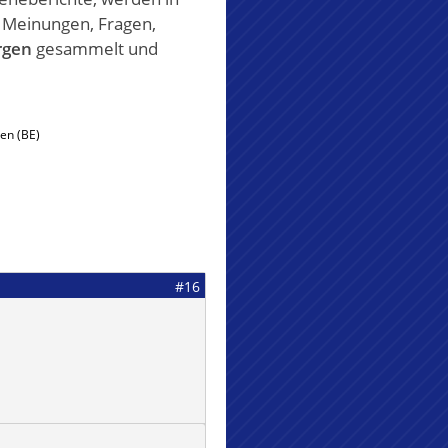
, Meinungen, Fragen,
rgen
gesammelt und
en (BE)
#16