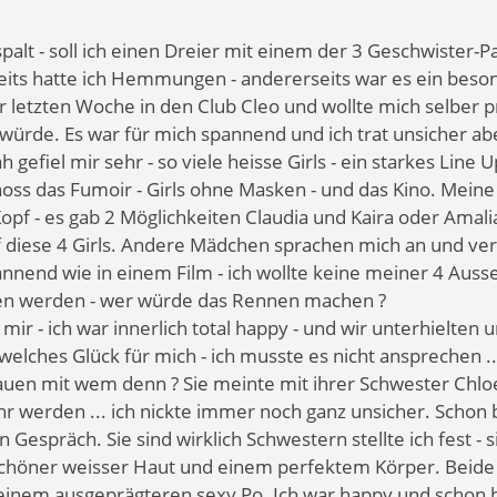
alt - soll ich einen Dreier mit einem der 3 Geschwister-P
eits hatte ich Hemmungen - andererseits war es ein beso
der letzten Woche in den Club Cleo und wollte mich selber 
ürde. Es war für mich spannend und ich trat unsicher abe
 gefiel mir sehr - so viele heisse Girls - ein starkes Line Up
oss das Fumoir - Girls ohne Masken - und das Kino. Mein
pf - es gab 2 Möglichkeiten Claudia und Kaira oder Amalia 
 diese 4 Girls. Andere Mädchen sprachen mich an und verwi
annend wie in einem Film - ich wollte keine meiner 4 Aus
hen werden - wer würde das Rennen machen ?
mir - ich war innerlich total happy - und wir unterhielten un
welches Glück für mich - ich musste es nicht ansprechen .
auen mit wem denn ? Sie meinte mit ihrer Schwester Chloe
 werden ... ich nickte immer noch ganz unsicher. Schon 
 Gespräch. Sie sind wirklich Schwestern stellte ich fest - si
schöner weisser Haut und einem perfektem Körper. Beide
einem ausgeprägteren sexy Po. Ich war happy und schon b