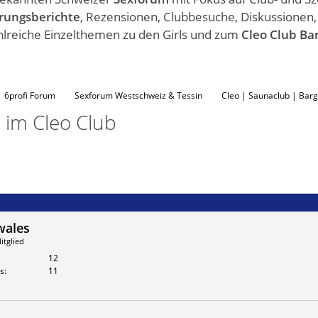
rungsberichte
, Rezensionen, Clubbesuche, Diskussionen
hlreiche Einzelthemen zu den Girls und zum
Cleo Club Ba
6profi Forum
Sexforum Westschweiz & Tessin
Cleo | Saunaclub | Barg
im Cleo Club
wales
itglied
12
s
11