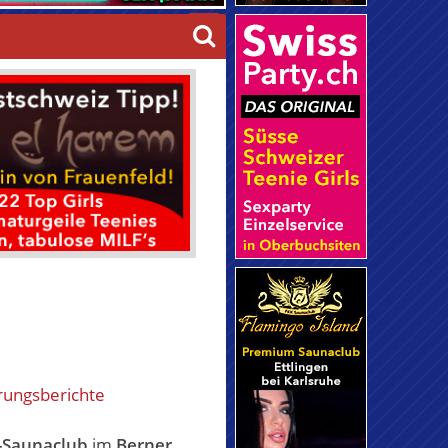
rungsberichte
-Saunaclub
im
Berner