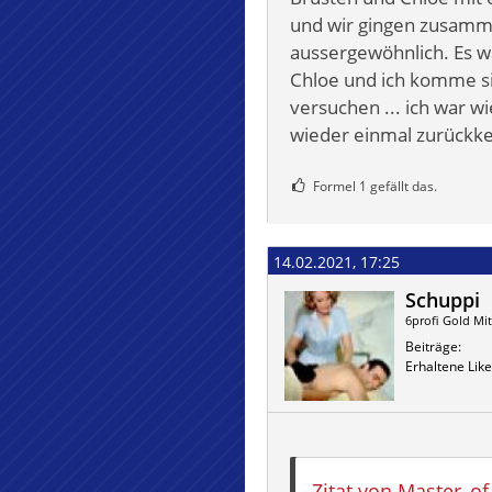
und wir gingen zusamme
aussergewöhnlich. Es wa
Chloe und ich komme sic
versuchen ... ich war w
wieder einmal zurückke
Formel 1 gefällt das.
14.02.2021, 17:25
Schuppi
6profi Gold Mit
Beiträge
Erhaltene Like
Zitat von Master_of