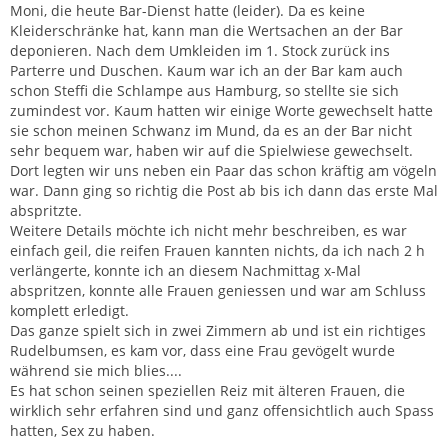
Moni, die heute Bar-Dienst hatte (leider). Da es keine
Kleiderschränke hat, kann man die Wertsachen an der Bar
deponieren. Nach dem Umkleiden im 1. Stock zurück ins
Parterre und Duschen. Kaum war ich an der Bar kam auch
schon Steffi die Schlampe aus Hamburg, so stellte sie sich
zumindest vor. Kaum hatten wir einige Worte gewechselt hatte
sie schon meinen Schwanz im Mund, da es an der Bar nicht
sehr bequem war, haben wir auf die Spielwiese gewechselt.
Dort legten wir uns neben ein Paar das schon kräftig am vögeln
war. Dann ging so richtig die Post ab bis ich dann das erste Mal
abspritzte.
Weitere Details möchte ich nicht mehr beschreiben, es war
einfach geil, die reifen Frauen kannten nichts, da ich nach 2 h
verlängerte, konnte ich an diesem Nachmittag x-Mal
abspritzen, konnte alle Frauen geniessen und war am Schluss
komplett erledigt.
Das ganze spielt sich in zwei Zimmern ab und ist ein richtiges
Rudelbumsen, es kam vor, dass eine Frau gevögelt wurde
während sie mich blies....
Es hat schon seinen speziellen Reiz mit älteren Frauen, die
wirklich sehr erfahren sind und ganz offensichtlich auch Spass
hatten, Sex zu haben.