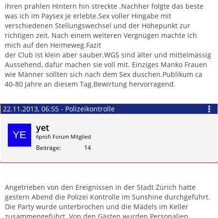
ihren prahlen Hintern hin streckte .Nachher folgte das beste
was ich im Paysex je erlebte.Sex voller Hingabe mit
verschiedenen Stellungswechsel und der Höhepunkt zur
richtigen zeit. Nach einem weiteren Vergnügen machte ich
mich auf den Heimeweg.Fazit
der Club ist klein aber sauber.WGS sind älter und mittelmässig
Aussehend, dafür machen sie voll mit. Einziges Manko Frauen
wie Männer sollten sich nach dem Sex duschen.Publikum ca
40-80 Jahre an diesem Tag.Bewirtung hervorragend.
22.11.2013, 06:55 - Polizeikontrolle
yet
6profi Forum Mitglied
Beiträge
14
Zitieren
Angetrieben von den Ereignissen in der Stadt Zürich hatte
gestern Abend die Polizei Kontrolle im Sunshine durchgeführt.
Die Party wurde unterbrochen und die Mädels im Keller
zusammengeführt. Von den Gästen wurden Personalien