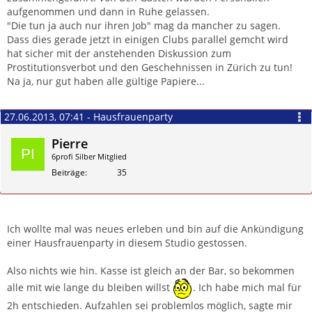
aufgenommen und dann in Ruhe gelassen.
"Die tun ja auch nur ihren Job" mag da mancher zu sagen.
Dass dies gerade jetzt in einigen Clubs parallel gemcht wird
hat sicher mit der anstehenden Diskussion zum
Prostitutionsverbot und den Geschehnissen in Zürich zu tun!
Na ja, nur gut haben alle gültige Papiere...
27.06.2013, 07:41 - Hausfrauenparty
Pierre
6profi Silber Mitglied
Beiträge
35
Zitieren
Ich wollte mal was neues erleben und bin auf die Ankündigung
einer Hausfrauenparty in diesem Studio gestossen.
Also nichts wie hin. Kasse ist gleich an der Bar, so bekommen
alle mit wie lange du bleiben willst
. Ich habe mich mal für
2h entschieden. Aufzahlen sei problemlos möglich, sagte mir