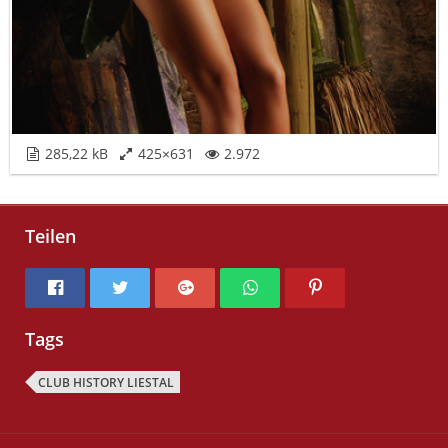
285,22 kB
425×631
2.972
Teilen
Tags
CLUB HISTORY LIESTAL