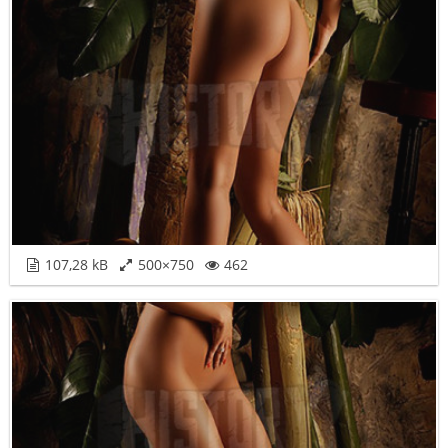
107,28 kB
500×750
462