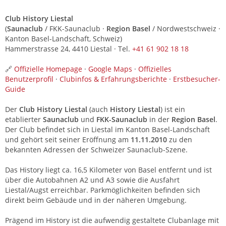
Club History Liestal
(
Saunaclub
/ FKK-Saunaclub ·
Region Basel
/ Nordwestschweiz ·
Kanton Basel-Landschaft, Schweiz)
Hammerstrasse 24, 4410 Liestal · Tel.
+41 61 902 18 18
🔗
Offizielle Homepage
·
Google Maps
·
Offizielles
Benutzerprofil
·
Clubinfos & Erfahrungsberichte
·
Erstbesucher-
Guide
Der
Club History Liestal
(auch
History Liestal
) ist ein
etablierter
Saunaclub
und
FKK-Saunaclub
in der
Region Basel
.
Der Club befindet sich in Liestal im Kanton Basel-Landschaft
und gehört seit seiner Eröffnung am
11.11.2010
zu den
bekannten Adressen der Schweizer Saunaclub-Szene.
Das History liegt ca. 16,5 Kilometer von Basel entfernt und ist
über die Autobahnen A2 und A3 sowie die Ausfahrt
Liestal/Augst erreichbar. Parkmöglichkeiten befinden sich
direkt beim Gebäude und in der näheren Umgebung.
Prägend im History ist die aufwendig gestaltete Clubanlage mit