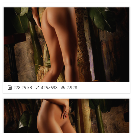
278,25 kB
425×638
2.928