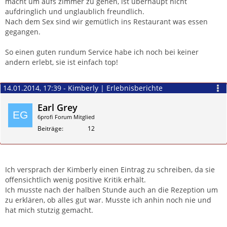
macht um aufs zimmer zu gehen, ist überhaupt nicht
aufdringlich und unglaublich freundlich.
Nach dem Sex sind wir gemütlich ins Restaurant was essen
gegangen.
So einen guten rundum Service habe ich noch bei keiner
andern erlebt, sie ist einfach top!
14.01.2014, 17:39 - Kimberly | Erlebnisberichte
Earl Grey
6profi Forum Mitglied
Beiträge
12
Zitieren
Ich versprach der Kimberly einen Eintrag zu schreiben, da sie
offensichtlich wenig positive Kritik erhält.
Ich musste nach der halben Stunde auch an die Rezeption um
zu erklären, ob alles gut war. Musste ich anhin noch nie und
hat mich stutzig gemacht.