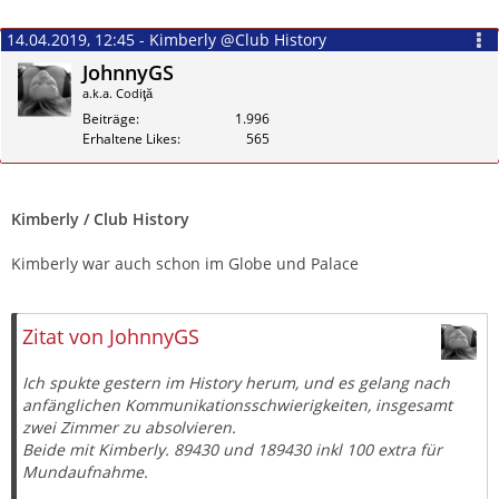
14.04.2019, 12:45 - Kimberly @Club History
JohnnyGS
a.k.a. Codiţă
Beiträge
1.996
Erhaltene Likes
565
Zitieren
Kimberly / Club History
Kimberly war auch schon im Globe und Palace
Zitat von JohnnyGS
Ich spukte gestern im History herum, und es gelang nach
anfänglichen Kommunikationsschwierigkeiten, insgesamt
zwei Zimmer zu absolvieren.
Beide mit Kimberly. 89430 und 189430 inkl 100 extra für
Mundaufnahme.