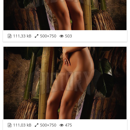
111,33 kB
500×750
503
111,03 kB
500×750
475