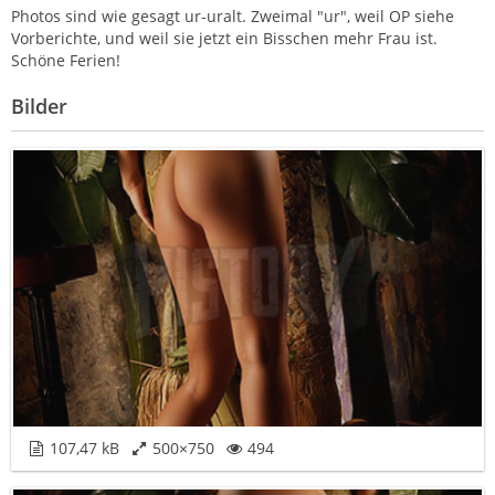
Photos sind wie gesagt ur-uralt. Zweimal "ur", weil OP siehe
Vorberichte, und weil sie jetzt ein Bisschen mehr Frau ist.
Schöne Ferien!
Bilder
107,47 kB
500×750
494