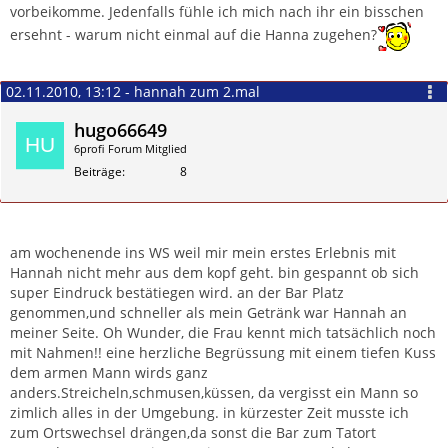
vorbeikomme. Jedenfalls fühle ich mich nach ihr ein bisschen
ersehnt - warum nicht einmal auf die Hanna zugehen?
02.11.2010, 13:12 - hannah zum 2.mal
hugo66649
6profi Forum Mitglied
Beiträge
8
Zitieren
am wochenende ins WS weil mir mein erstes Erlebnis mit
Hannah nicht mehr aus dem kopf geht. bin gespannt ob sich
super Eindruck bestätiegen wird. an der Bar Platz
genommen,und schneller als mein Getränk war Hannah an
meiner Seite. Oh Wunder, die Frau kennt mich tatsächlich noch
mit Nahmen!! eine herzliche Begrüssung mit einem tiefen Kuss
dem armen Mann wirds ganz
anders.Streicheln,schmusen,küssen, da vergisst ein Mann so
zimlich alles in der Umgebung. in kürzester Zeit musste ich
zum Ortswechsel drängen,da sonst die Bar zum Tatort