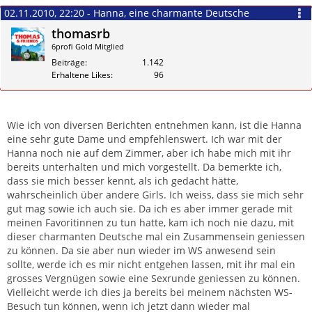
02.11.2010, 22:20 - Hanna, eine charmante Deutsche
thomasrb
6profi Gold Mitglied
Beiträge
1.142
Erhaltene Likes
96
Zitieren
Wie ich von diversen Berichten entnehmen kann, ist die Hanna
eine sehr gute Dame und empfehlenswert. Ich war mit der
Hanna noch nie auf dem Zimmer, aber ich habe mich mit ihr
bereits unterhalten und mich vorgestellt. Da bemerkte ich,
dass sie mich besser kennt, als ich gedacht hätte,
wahrscheinlich über andere Girls. Ich weiss, dass sie mich sehr
gut mag sowie ich auch sie. Da ich es aber immer gerade mit
meinen Favoritinnen zu tun hatte, kam ich noch nie dazu, mit
dieser charmanten Deutsche mal ein Zusammensein geniessen
zu können. Da sie aber nun wieder im WS anwesend sein
sollte, werde ich es mir nicht entgehen lassen, mit ihr mal ein
grosses Vergnügen sowie eine Sexrunde geniessen zu können.
Vielleicht werde ich dies ja bereits bei meinem nächsten WS-
Besuch tun können, wenn ich jetzt dann wieder mal