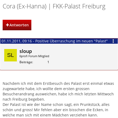
Cora (Ex-Hanna) | FKK-Palast Freiburg
Antworten
01.11.2011, 09:16 - Positive Überraschung im neuen "Palast"
sloup
6profi Forum Mitglied
Beiträge
1
Zitieren
Nachdem ich mit dem Erstbesuch des Palast erst einmal etwas
zugewartete habe, ich wollte dem ersten grossen
Besucherandrang ausweichen, habe ich mich letzten Mittwoch
nach Freiburg begeben.
Der Palast ist wie der Name schon sagt, ein Prunkstück, alles
schön und gross! Mir fehlen aber ein bisschen die Ecken, in
welche man sich mit einem Mädchen verziehen kann.