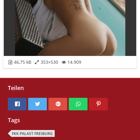
46,75 kB
353×530
14.909
Teilen
Tags
FKK PALAST FREIBURG