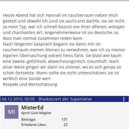
Zitieren
Heute Abend hat sich Hannah im raucherraum neben mich
gesetzt und obwohl ich (und sie auch) erst dachte, sie sei nicht
so mein Typ, war ich schnell bezirzt von ihrer offenen, witzigen
und charmanten Art. Angenehmerweise ist sie deutsche, so
dass man normal zusammen reden kann.
Nach längerem Gespräch begann sie dann, mir im
raucherraum meinen kleinen zu verwohnen, was ich zu meiner
eigenen Überraschung extrem heiss fand. Sie bläst wie kaum
eine zweite, gefühlvoll, abwechslungsreich, traumhaft. Nach
einer Weile gingen wir dann ins zimmer, wo es sich genau so
schön fortsetzte. Mann sollte sie nicht unterschätzen, sie ist
wirklich eine Sünde wert
Respekt und Wertschätzung
04.12.2010, 00:05 - Blaskonzert der Superlative
MisterEd
6profi Gold Mitglied
Beiträge
151
Erhaltene Likes
22