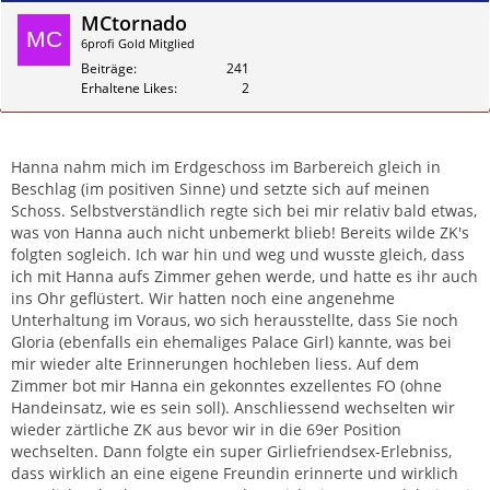
MCtornado
6profi Gold Mitglied
Beiträge
241
Erhaltene Likes
2
Zitieren
Hanna nahm mich im Erdgeschoss im Barbereich gleich in
Beschlag (im positiven Sinne) und setzte sich auf meinen
Schoss. Selbstverständlich regte sich bei mir relativ bald etwas,
was von Hanna auch nicht unbemerkt blieb! Bereits wilde ZK's
folgten sogleich. Ich war hin und weg und wusste gleich, dass
ich mit Hanna aufs Zimmer gehen werde, und hatte es ihr auch
ins Ohr geflüstert. Wir hatten noch eine angenehme
Unterhaltung im Voraus, wo sich herausstellte, dass Sie noch
Gloria (ebenfalls ein ehemaliges Palace Girl) kannte, was bei
mir wieder alte Erinnerungen hochleben liess. Auf dem
Zimmer bot mir Hanna ein gekonntes exzellentes FO (ohne
Handeinsatz, wie es sein soll). Anschliessend wechselten wir
wieder zärtliche ZK aus bevor wir in die 69er Position
wechselten. Dann folgte ein super Girliefriendsex-Erlebniss,
dass wirklich an eine eigene Freundin erinnerte und wirklich