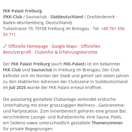
FKK Palast Freiburg
(
FKK-Club
/ Saunaclub ·
Süddeutschland
/ Dreiländereck ·
Baden-Württemberg, Deutschland)
Tullastrasse 79, 79108 Freiburg im Breisgau · Tel.
+49 761 556
33 711
🔗
Offizielle Homepage
·
Google Maps
·
Offizielles
Benutzerprofil
·
Clubinfos & Erfahrungsberichte
Der
FKK Palast Freiburg
(auch
FKK-Palast
) ist ein bekannter
FKK-Club
und
Saunaclub
in Freiburg im Breisgau. Der Club
befindet sich im Norden der Stadt und gehört seit vielen Jahren
zu den etablierten Adressen der Clubszene in Süddeutschland.
Im
Juli 2025
wurde der FKK-Palast erneut eröffnet.
Die palastartig gestaltete Clubanlage verbindet erotische
Unterhaltung mit einer grosszügigen Wellness-, Gastronomie-
und Partylocation. Zum Innenbereich gehören eine grosse Bar,
verschiedene Lounge- und Ruhebereiche, eine Sauna, Pools,
ein Sexkino sowie unterschiedlich gestaltete
Themenzimmer
für private Begegnungen.