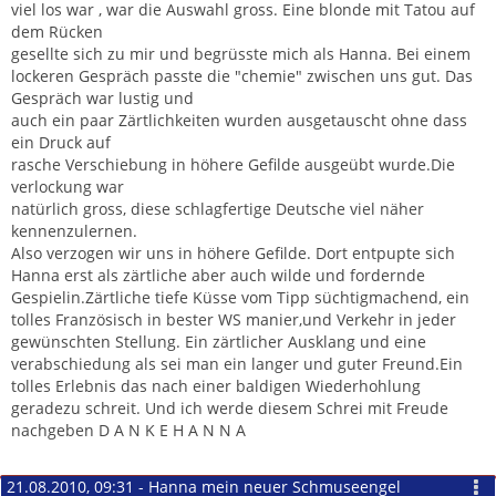
viel los war , war die Auswahl gross. Eine blonde mit Tatou auf
dem Rücken
gesellte sich zu mir und begrüsste mich als Hanna. Bei einem
lockeren Gespräch passte die "chemie" zwischen uns gut. Das
Gespräch war lustig und
auch ein paar Zärtlichkeiten wurden ausgetauscht ohne dass
ein Druck auf
rasche Verschiebung in höhere Gefilde ausgeübt wurde.Die
verlockung war
natürlich gross, diese schlagfertige Deutsche viel näher
kennenzulernen.
Also verzogen wir uns in höhere Gefilde. Dort entpupte sich
Hanna erst als zärtliche aber auch wilde und fordernde
Gespielin.Zärtliche tiefe Küsse vom Tipp süchtigmachend, ein
tolles Französisch in bester WS manier,und Verkehr in jeder
gewünschten Stellung. Ein zärtlicher Ausklang und eine
verabschiedung als sei man ein langer und guter Freund.Ein
tolles Erlebnis das nach einer baldigen Wiederhohlung
geradezu schreit. Und ich werde diesem Schrei mit Freude
nachgeben D A N K E H A N N A
21.08.2010, 09:31 - Hanna mein neuer Schmuseengel