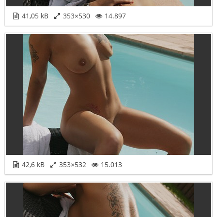
41,05 kB
353×530
14.897
42,6 kB
353×532
15.013