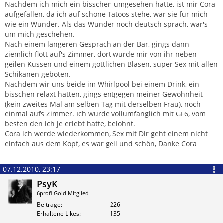
Nachdem ich mich ein bisschen umgesehen hatte, ist mir Cora
aufgefallen, da ich auf schöne Tatoos stehe, war sie für mich
wie ein Wunder. Als das Wunder noch deutsch sprach, war's
um mich geschehen.
Nach einem längeren Gespräch an der Bar, gings dann
ziemlich flott auf's Zimmer, dort wurde mir von ihr neben
geilen Küssen und einem göttlichen Blasen, super Sex mit allen
Schikanen geboten.
Nachdem wir uns beide im Whirlpool bei einem Drink, ein
bisschen relaxt hatten, gings entgegen meiner Gewohnheit
(kein zweites Mal am selben Tag mit derselben Frau), noch
einmal aufs Zimmer. Ich wurde vollumfänglich mit GF6, vom
besten den ich je erlebt hatte, belohnt.
Cora ich werde wiederkommen, Sex mit Dir geht einem nicht
einfach aus dem Kopf, es war geil und schön, Danke Cora
07.12.2010, 23:17
PsyK
6profi Gold Mitglied
Beiträge
226
Erhaltene Likes
135