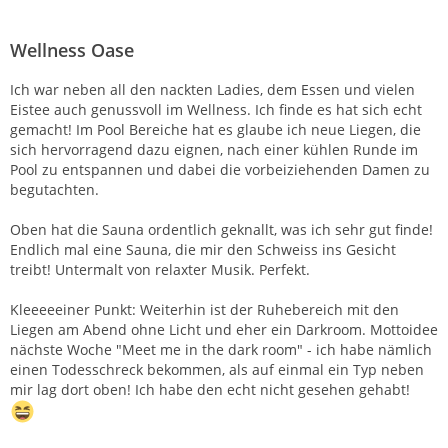
Wellness Oase
Ich war neben all den nackten Ladies, dem Essen und vielen
Eistee auch genussvoll im Wellness. Ich finde es hat sich echt
gemacht! Im Pool Bereiche hat es glaube ich neue Liegen, die
sich hervorragend dazu eignen, nach einer kühlen Runde im
Pool zu entspannen und dabei die vorbeiziehenden Damen zu
begutachten.
Oben hat die Sauna ordentlich geknallt, was ich sehr gut finde!
Endlich mal eine Sauna, die mir den Schweiss ins Gesicht
treibt! Untermalt von relaxter Musik. Perfekt.
Kleeeeeiner Punkt: Weiterhin ist der Ruhebereich mit den
Liegen am Abend ohne Licht und eher ein Darkroom. Mottoidee
nächste Woche "Meet me in the dark room" - ich habe nämlich
einen Todesschreck bekommen, als auf einmal ein Typ neben
mir lag dort oben! Ich habe den echt nicht gesehen gehabt!