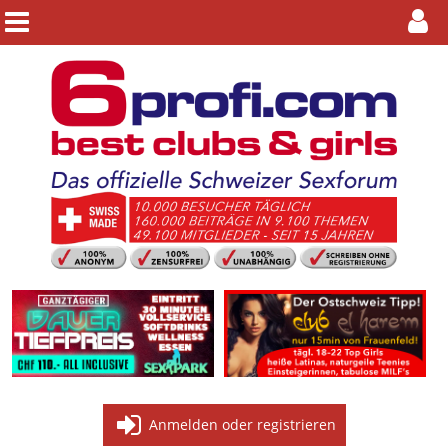
Anmelden oder registrieren