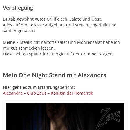
Verpflegung
Es gab gewohnt gutes Grillfleisch, Salate und Obst.
Alles auf der Terasse aufgebaut und stets nachgefüllt und
sauber gehalten.
Meine 2 Steaks mit Kartoffelsalat und Möhrensalat habe ich
mir gut schmecken lassen.
Diese sollten später für Energie auf dem Zimmer sorgen!
Mein One Night Stand mit Alexandra
Hier geht es zum Erfahrungsbericht:
Alexandra – Club Zeus – Königin der Romantik