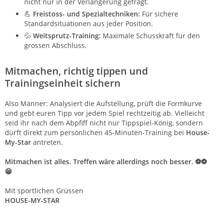
nicht nur in der Verlängerung gefragt.
💪
Freistoss- und Spezialtechniken:
Für sichere
Standardsituationen aus jeder Position.
💦
Weitsprutz-Training:
Maximale Schusskraft für den
grossen Abschluss.
Mitmachen, richtig tippen und
Trainingseinheit sichern
Also Männer: Analysiert die Aufstellung, prüft die Formkurve
und gebt euren Tipp vor jedem Spiel rechtzeitig ab. Vielleicht
seid ihr nach dem Abpfiff nicht nur Tippspiel-König, sondern
dürft direkt zum persönlichen 45-Minuten-Training bei
House-
My-Star
antreten.
Mitmachen ist alles. Treffen wäre allerdings noch besser. ⚽⚽
😁
Mit sportlichen Grüssen
HOUSE-MY-STAR