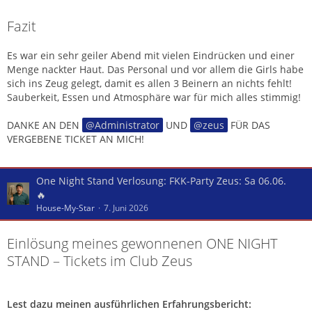
Fazit
Es war ein sehr geiler Abend mit vielen Eindrücken und einer
Menge nackter Haut. Das Personal und vor allem die Girls habe
sich ins Zeug gelegt, damit es allen 3 Beinern an nichts fehlt!
Sauberkeit, Essen und Atmosphäre war für mich alles stimmig!
DANKE AN DEN
Administrator
UND
zeus
FÜR DAS
VERGEBENE TICKET AN MICH!
One Night Stand Verlosung: FKK-Party Zeus: Sa 06.06.
🔥
House-My-Star
7. Juni 2026
Einlösung meines gewonnenen ONE NIGHT
STAND – Tickets im Club Zeus
Lest dazu meinen ausführlichen Erfahrungsbericht: