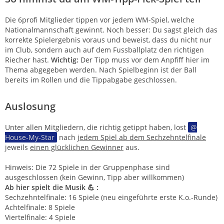
Die 6profi Mitglieder tippen vor jedem WM-Spiel, welche
Nationalmannschaft gewinnt. Noch besser: Du sagst gleich das
korrekte Spielergebnis voraus und beweist, dass du nicht nur
im Club, sondern auch auf dem Fussballplatz den richtigen
Riecher hast.
Wichtig:
Der Tipp muss vor dem Anpfiff hier im
Thema abgegeben werden. Nach Spielbeginn ist der Ball
bereits im Rollen und die Tippabgabe geschlossen.
Auslosung
Unter allen Mitgliedern, die richtig getippt haben, lost
House-My-Star
nach
jedem Spiel ab dem Sechzehntelfinale
jeweils
einen glücklichen Gewinner
aus.
Hinweis: Die 72 Spiele in der Gruppenphase sind
ausgeschlossen (kein Gewinn, Tipp aber willkommen)
Ab hier spielt die Musik 💪 :
Sechzehntelfinale: 16 Spiele (neu eingeführte erste K.o.-Runde)
Achtelfinale: 8 Spiele
Viertelfinale: 4 Spiele