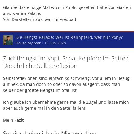
Glaube das einzige Mal wo ich Public gesehen hatte von Gästen
aus, war im Palace.
Von Darstellern aus, war im Freubad.
Die Hengst-Parade: Wer ist Rennpferd, wer nur Pony?
House-My-Star
11. Juni 2026
Zuchthengst im Kopf, Schaukelpferd im Sattel:
Die ehrliche Selbstreflexion
Selbstreflexionen sind einfach so schwierig. Vor allem in Bezug
auf Sex, da man doch so oder so davon ausgeht, dass man
selber der
größte Hengst
im Stall ist!
Ich glaube ich übernehme gerne mal die Zügel und lasse mich
aber auch gerne mal in den Sattel fallen!
Mein Fazit
Somit scheine ich ein Mix zwischen