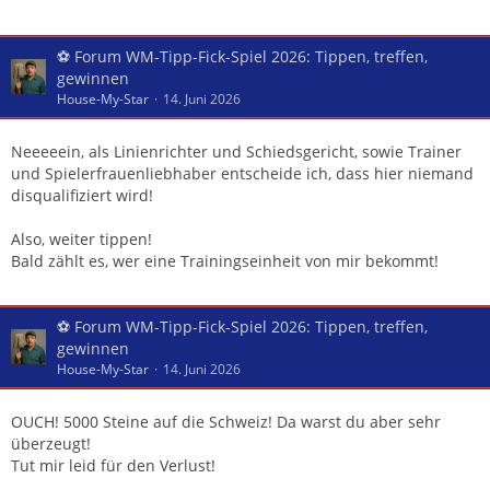
⚽ Forum WM-Tipp-Fick-Spiel 2026: Tippen, treffen,
gewinnen
House-My-Star
14. Juni 2026
Neeeeein, als Linienrichter und Schiedsgericht, sowie Trainer
und Spielerfrauenliebhaber entscheide ich, dass hier niemand
disqualifiziert wird!
Also, weiter tippen!
Bald zählt es, wer eine Trainingseinheit von mir bekommt!
⚽ Forum WM-Tipp-Fick-Spiel 2026: Tippen, treffen,
gewinnen
House-My-Star
14. Juni 2026
OUCH! 5000 Steine auf die Schweiz! Da warst du aber sehr
überzeugt!
Tut mir leid für den Verlust!