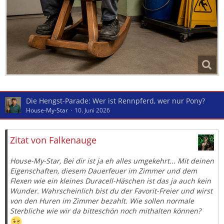
Die Hengst-Parade: Wer ist Rennpferd, wer nur Pony?
House-My-Star
10. Juni 2026
Zitat von Falkenauge
House-My-Star, Bei dir ist ja eh alles umgekehrt... Mit deinen
Eigenschaften, diesem Dauerfeuer im Zimmer und dem
Flexen wie ein kleines Duracell-Häschen ist das ja auch kein
Wunder. Wahrscheinlich bist du der Favorit-Freier und wirst
von den Huren im Zimmer bezahlt. Wie sollen normale
Sterbliche wie wir da bitteschön noch mithalten können?