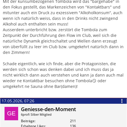
Mit der kunsumbezogenen Tombola wird das "bargehabe" in
den Fokus gestellt, das Markenzeichen von "Kontaktbars" und
mitunter auch ein Druck zu exzessivem "Alkoholkonsum", auch
wenn ich natürlich weiss, dass in den Drinks nicht zwingend
Alkohol auch enthalten sein muss!
Ausserdem unterbricht bzw. zerstört die Tombola zum
Zeitpunkt der Durchführung den Flow im Club, weil sich die
natürliche Dynamik gleichschaltet und Wellen dann erzeugt
von überfüllt zu leer im Club bzw. umgekehrt natürlich dann in
den Zimmern!
Schade eigentlich, wie ich finde, aber die Protagonisten, die
werden sich schon was denken dabei und ich muss das ja
nicht wirklich dann auch verstehen und kann ja dann auch mal
wieder ne Kontaktbar besuchen ohne Tombola😏 oder
umgekehrt ne Sauna ohne Bar(damen)!
17.05.2026, 07:26
Geniesse-den-Moment
6profi Silber Mitglied
Beiträge
211
Erhaltene Likes
136