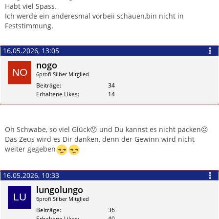
Habt viel Spass.
Ich werde ein anderesmal vorbeii schauen,bin nicht in
Feststimmung.
16.05.2026, 13:05
nogo
6profi Silber Mitglied
Beiträge
34
Erhaltene Likes
14
Zitieren
Oh Schwabe, so viel Glück😯 und Du kannst es nicht packen☹️
Das Zeus wird es Dir danken, denn der Gewinn wird nicht
weiter gegeben
16.05.2026, 10:33
lungolungo
6profi Silber Mitglied
Beiträge
36
Erhaltene Likes
40