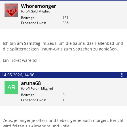
hallo Schallundrauch, noch nie hast du einen Bericht ins
Whoremonger
Forum geschrieben von einem Club Besuch. Warum hast du
6profi Gold Mitglied
keinen Bericht geschrieben von deinem schönen Erlebniss
Beiträge
131
an der Bazuka-party im Zeus?
Erhaltene Likes
336
vor 4 Jahren war dein letzter Bericht im Forum. Warum?
Zitieren
Ich bin am Samstag im Zeus, um die Sauna, das Hallenbad und
die Splitternackten Traum-Girls zum Sattsehen zu genießen.
Ein Ticket wäre toll!
14.05.2026, 14:36
aruna68
6profi Forum Mitglied
Beiträge
3
Erhaltene Likes
1
Zitieren
Zeus, je länger je öfters und lieber, gerne auch morgen. Bericht
wird folgen zu Alexandra und Sofia.