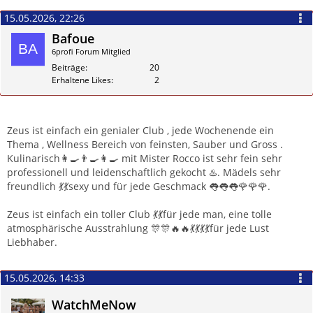
15.05.2026, 22:26
Bafoue
6profi Forum Mitglied
Beiträge
20
Erhaltene Likes
2
Zitieren
Zeus ist einfach ein genialer Club , jede Wochenende ein
Thema , Wellness Bereich von feinsten, Sauber und Gross .
Kulinarisch👩‍🍳👨‍🍳👩‍🍳 mit Mister Rocco ist sehr fein sehr
professionell und leidenschaftlich gekocht ♨️. Mädels sehr
freundlich 💃💃sexy und für jede Geschmack 👅👅👅🌹🌹🌹.
Zeus ist einfach ein toller Club 💃💃für jede man, eine tolle
atmosphärische Ausstrahlung 🎊🎊🔥🔥💃💃💃💃für jede Lust
Liebhaber.
15.05.2026, 14:33
WatchMeNow