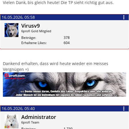
Zitieren
Vielen Dank, bis gleich heute! Die TP sieht richtig gut aus.
16.05.2026, 05:58
Virusv9
6profi Gold Mitglied
Beiträge
378
Erhaltene Likes
604
Zitieren
Dankend erhalten, dass wird heute wieder ein Heisses
Vergnügen =)
16.05.2026, 05:40
Administrator
6profi Team
Beiträge
1.730