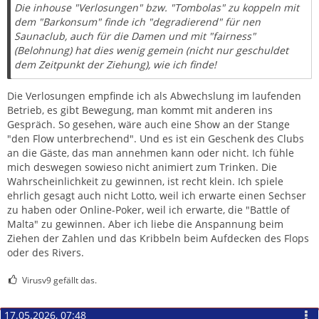
Die inhouse "Verlosungen" bzw. "Tombolas" zu koppeln mit
dem "Barkonsum" finde ich "degradierend" für nen
Saunaclub, auch für die Damen und mit "fairness"
(Belohnung) hat dies wenig gemein (nicht nur geschuldet
dem Zeitpunkt der Ziehung), wie ich finde!
Die Verlosungen empfinde ich als Abwechslung im laufenden
Betrieb, es gibt Bewegung, man kommt mit anderen ins
Gespräch. So gesehen, wäre auch eine Show an der Stange
"den Flow unterbrechend". Und es ist ein Geschenk des Clubs
an die Gäste, das man annehmen kann oder nicht. Ich fühle
mich deswegen sowieso nicht animiert zum Trinken. Die
Wahrscheinlichkeit zu gewinnen, ist recht klein. Ich spiele
ehrlich gesagt auch nicht Lotto, weil ich erwarte einen Sechser
zu haben oder Online-Poker, weil ich erwarte, die "Battle of
Malta" zu gewinnen. Aber ich liebe die Anspannung beim
Ziehen der Zahlen und das Kribbeln beim Aufdecken des Flops
oder des Rivers.
Virusv9 gefällt das.
17.05.2026, 07:48