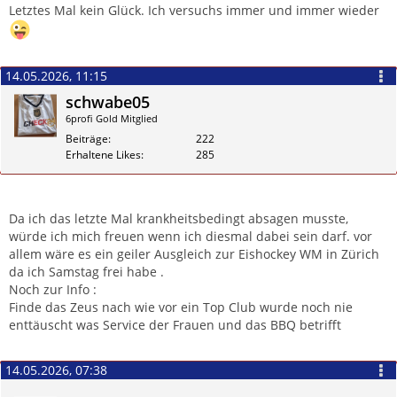
Zitieren
Letztes Mal kein Glück. Ich versuchs immer und immer wieder
14.05.2026, 11:15
schwabe05
6profi Gold Mitglied
Beiträge
222
Erhaltene Likes
285
Zitieren
Da ich das letzte Mal krankheitsbedingt absagen musste,
würde ich mich freuen wenn ich diesmal dabei sein darf. vor
allem wäre es ein geiler Ausgleich zur Eishockey WM in Zürich
da ich Samstag frei habe .
Noch zur Info :
Finde das Zeus nach wie vor ein Top Club wurde noch nie
enttäuscht was Service der Frauen und das BBQ betrifft
14.05.2026, 07:38