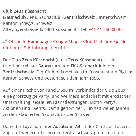
Club Zeus Küssnacht
(
Saunaclub
/ FKK-Saunaclub ·
Zentralschweiz
/ Innerschweiz ·
Kanton Schwyz, Schweiz)
Alte Zugerstrasse 6, 6403 Küssnacht · Tel.
+41 41 850 00 80
🔗
Offizielle Homepage
·
Google Maps
·
Club-Profil bei 6profi
·
Clubinfos & Erfahrungsberichte
Der
Club Zeus Küssnacht
(auch
Zeus Küssnacht
) ist ein
traditionsreicher
Saunaclub
und
FKK-Saunaclub
in der
Zentralschweiz
. Der Club befindet sich in Küssnacht am Rigi im
Kanton Schwyz und besteht seit dem
Jahr 1996
.
Auf einer Fläche von rund
3’500 m²
verbindet der Club Zeus
eine grosszügige Party- und Wellnesslandschaft mit erotischer
Unterhaltung, sexuellen Dienstleistungen, Motto-Partys,
Aktionen und Events. Damit gehört der Club seit vielen Jahren
zu den etablierten Saunaclubs der Schweiz.
Dank der Lage nahe der
Autobahn A4
ist der Club aus Luzern,
Zug und weiteren Teilen der Zentralschweiz gut erreichbar.