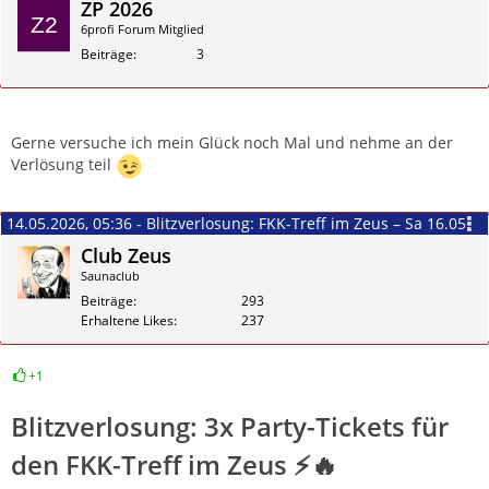
ZP 2026
6profi Forum Mitglied
Beiträge
3
Zitieren
Gerne versuche ich mein Glück noch Mal und nehme an der
Verlösung teil
14.05.2026, 05:36 - Blitzverlosung: FKK-Treff im Zeus – Sa 16.05.
Club Zeus
Saunaclub
Beiträge
293
Erhaltene Likes
237
+1
Zitieren
Blitzverlosung: 3x Party-Tickets für
den FKK-Treff im Zeus ⚡🔥