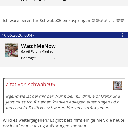
Zitieren
Ich wäre bereit für Schwabe05 einzuspringen 😎😎🎉🎉🎈🎈💯💯
16.05.2026, 09:47
WatchMeNow
6profi Forum Mitglied
Beiträge
7
Zitieren
Zitat von schwabe05
Irgendwie ist bei mir der Wurm bei mir drin, erst krank und
jetzt muss ich für einen kranken Kollegen einspringen ! d.h.
muss mein Freiticket schweren Herzens zurück geben
Wird es weitergegeben? Es gibt bestimmt einige hier, die heute
noch auf den FKK Zug aufspringen könnten.