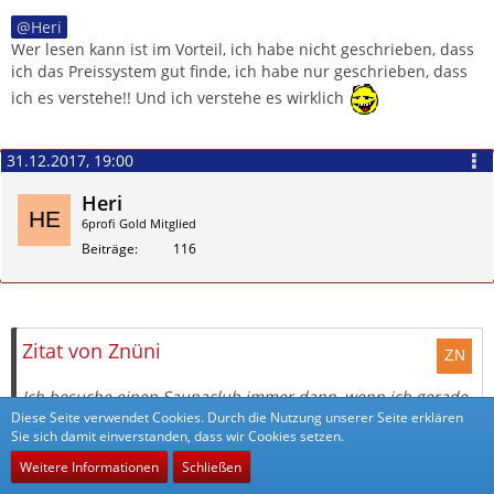
Heri
Wer lesen kann ist im Vorteil, ich habe nicht geschrieben, dass
ich das Preissystem gut finde, ich habe nur geschrieben, dass
ich es verstehe!! Und ich verstehe es wirklich
31.12.2017, 19:00
Heri
6profi Gold Mitglied
Beiträge
116
Zitieren
Zitat von Znüni
Ich besuche einen Saunaclub immer dann, wenn ich gerade
Diese Seite verwendet Cookies. Durch die Nutzung unserer Seite erklären
Lust dazu habe und im Hinterkopf habe ich exakt 2 Preise
Sie sich damit einverstanden, dass wir Cookies setzen.
gespeichert, was mich der Eintritt kostet und was der 30
Min. Vollservice kostet, aus Ende.
Weitere Informationen
Schließen