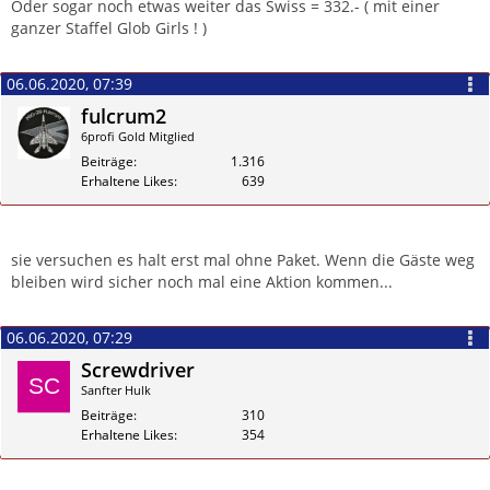
Oder sogar noch etwas weiter das Swiss = 332.- ( mit einer
ganzer Staffel Glob Girls ! )
06.06.2020, 07:39
fulcrum2
6profi Gold Mitglied
Beiträge
1.316
Erhaltene Likes
639
Zitieren
sie versuchen es halt erst mal ohne Paket. Wenn die Gäste weg
bleiben wird sicher noch mal eine Aktion kommen...
06.06.2020, 07:29
Screwdriver
Sanfter Hulk
Beiträge
310
Erhaltene Likes
354