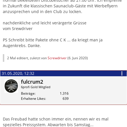
normal bekleideten Discobesucher ab 21.00 Uhr. Ich empfehle
in Zukunft die klassischen Saunaclub-Gäste mit Werbeflyern
anzusprechen und in den Club zu locken.
nachdenkliche und leicht verärgerte Grüsse
vom Srewdriver
PS Schreibt bitte Pakete ohne C K ... da kriegt man ja
Augenkrebs. Danke.
2 Mal editiert, zuletzt von
Screwdriver
(
6. Juni 2020
)
31.05.2020, 12:32
fulcrum2
6profi Gold Mitglied
Beiträge
1.316
Erhaltene Likes
639
Zitieren
Das Freubad hatte schon immer ein, nennen wir es mal
spezielles Preissystem. Abwarten bis Samstag...