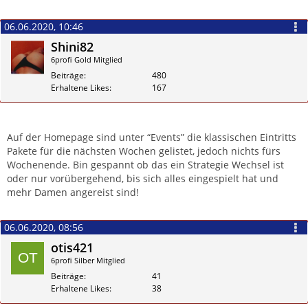
06.06.2020, 10:46
Shini82
6profi Gold Mitglied
Beiträge
480
Erhaltene Likes
167
Zitieren
Auf der Homepage sind unter “Events” die klassischen Eintritts
Pakete für die nächsten Wochen gelistet, jedoch nichts fürs
Wochenende. Bin gespannt ob das ein Strategie Wechsel ist
oder nur vorübergehend, bis sich alles eingespielt hat und
mehr Damen angereist sind!
06.06.2020, 08:56
otis421
6profi Silber Mitglied
Beiträge
41
Erhaltene Likes
38