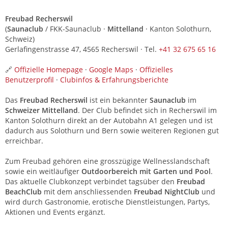
Freubad Recherswil
(
Saunaclub
/ FKK-Saunaclub ·
Mittelland
· Kanton Solothurn,
Schweiz)
Gerlafingenstrasse 47, 4565 Recherswil · Tel.
+41 32 675 65 16
🔗
Offizielle Homepage
·
Google Maps
·
Offizielles
Benutzerprofil
·
Clubinfos & Erfahrungsberichte
Das
Freubad Recherswil
ist ein bekannter
Saunaclub
im
Schweizer Mittelland
. Der Club befindet sich in Recherswil im
Kanton Solothurn direkt an der Autobahn A1 gelegen und ist
dadurch aus Solothurn und Bern sowie weiteren Regionen gut
erreichbar.
Zum Freubad gehören eine grosszügige Wellnesslandschaft
sowie ein weitläufiger
Outdoorbereich mit Garten und Pool
.
Das aktuelle Clubkonzept verbindet tagsüber den
Freubad
BeachClub
mit dem anschliessenden
Freubad NightClub
und
wird durch Gastronomie, erotische Dienstleistungen, Partys,
Aktionen und Events ergänzt.