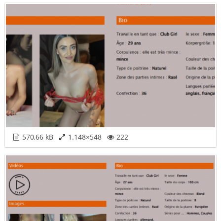
570,66 kB
1.148×548
222