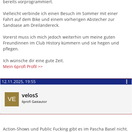
bereits vorprogrammiert.
Vielleicht verbinde ich einen Besuch im Sommer mit einer
Fahrt auf dem Bike und einem vorherigen Abstecher zur
Sandoase am Dreiländereck.
Vorerst muss ich mich jedoch weiterhin um meine guten
Freundinnen im Club History kümmern und sie hegen und
pflegen.
Ich wünsche dir eine gute Zeit.
Mein 6profi Profil >>
12.11.2025, 19:55
velosS
6profi Gastautor
Zitieren
Action-Shows und Public Fucking gibt es im Pascha Basel nicht.