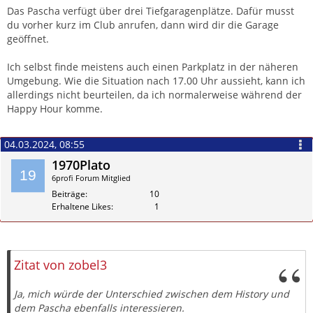
Soweit ich weiss, gibt es direkt am Club nur wenige
Das Pascha verfügt über drei Tiefgaragenplätze. Dafür musst
beziehungsweise keine frei verfügbaren Parkplätze.
du vorher kurz im Club anrufen, dann wird dir die Garage
geöffnet.
Gibt es in der Nähe ein Parkhaus, oder kann man in den
umliegenden Strassen parken? Falls dort die blaue Zone gilt:
Ich selbst finde meistens auch einen Parkplatz in der näheren
Wie funktioniert das für Besucher aus Deutschland, und wo
Umgebung. Wie die Situation nach 17.00 Uhr aussieht, kann ich
kann ich gegebenenfalls ein Parkticket lösen?
allerdings nicht beurteilen, da ich normalerweise während der
Happy Hour komme.
Vielen Dank für eure Antworten.
04.03.2024, 08:55
Grüsse
TheMountain
1970Plato
6profi Forum Mitglied
Beiträge
10
Erhaltene Likes
1
Zitieren
Zitat von zobel3
Ja, mich würde der Unterschied zwischen dem History und
dem Pascha ebenfalls interessieren.