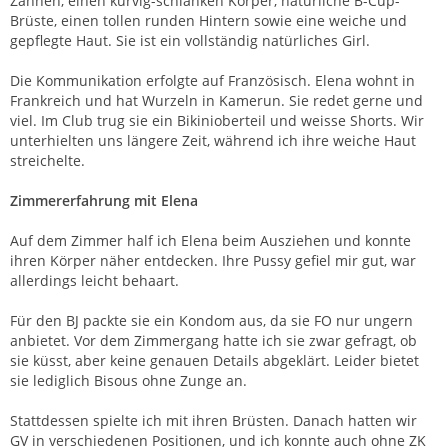
Zähnen, einen kurvig-schlanken Körper, natürliche B-Cup-
Brüste, einen tollen runden Hintern sowie eine weiche und
gepflegte Haut. Sie ist ein vollständig natürliches Girl.
Die Kommunikation erfolgte auf Französisch. Elena wohnt in
Frankreich und hat Wurzeln in Kamerun. Sie redet gerne und
viel. Im Club trug sie ein Bikinioberteil und weisse Shorts. Wir
unterhielten uns längere Zeit, während ich ihre weiche Haut
streichelte.
Zimmererfahrung mit Elena
Auf dem Zimmer half ich Elena beim Ausziehen und konnte
ihren Körper näher entdecken. Ihre Pussy gefiel mir gut, war
allerdings leicht behaart.
Für den BJ packte sie ein Kondom aus, da sie FO nur ungern
anbietet. Vor dem Zimmergang hatte ich sie zwar gefragt, ob
sie küsst, aber keine genauen Details abgeklärt. Leider bietet
sie lediglich Bisous ohne Zunge an.
Stattdessen spielte ich mit ihren Brüsten. Danach hatten wir
GV in verschiedenen Positionen, und ich konnte auch ohne ZK