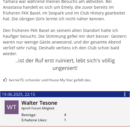
Tamara war während meines Besuchs am aktivsten. Bei
Anastasia handelt es sich um Emely, die zuvor bereits im
früheren FKK Basel, im Sexpark und im Club History gearbeitet
hat. Die übrigen Girls lernte ich nicht näher kennen.
Den früheren FKK Basel an seinem alten Standort hatte ich
häufiger besucht. Die Stimmung gefiel mir dort besser. Gestern
waren nur wenige Gäste anwesend, und der gesamte Abend
verlief sehr ruhig. Deshalb verliess ich den Club schon bald
wieder.
..ist der Ruf erst ruiniert, lebt sich's völlig
ungeniert!
bernie70, schüssler und House-My-Star gefällt das.
19.06.2025, 22:15
Walter Tesone
6profi Forum Mitglied
Beiträge
4
Erhaltene Likes
1