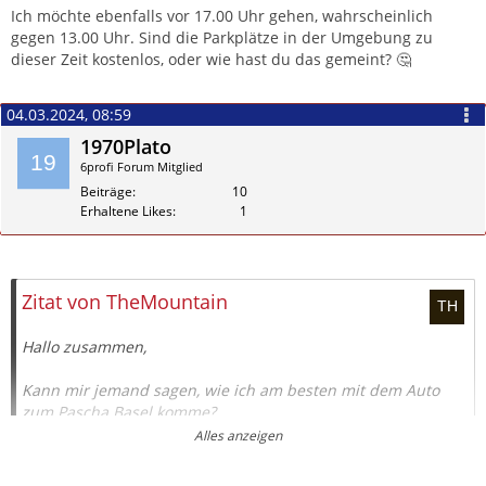
Ich möchte ebenfalls vor 17.00 Uhr gehen, wahrscheinlich
gegen 13.00 Uhr. Sind die Parkplätze in der Umgebung zu
dieser Zeit kostenlos, oder wie hast du das gemeint? 🤔
04.03.2024, 08:59
1970Plato
6profi Forum Mitglied
Beiträge
10
Erhaltene Likes
1
Zitieren
Zitat von TheMountain
Hallo zusammen,
Kann mir jemand sagen, wie ich am besten mit dem Auto
zum Pascha Basel komme?
Alles anzeigen
Ich komme aus Deutschland und kenne mich mit den
Parkmöglichkeiten in der Schweiz nicht besonders gut aus.