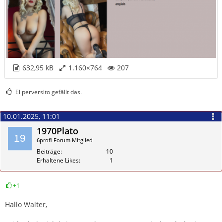
632,95 kB
1.160×764
207
El perversito gefällt das.
10.01.2025, 11:01
1970Plato
6profi Forum Mitglied
Beiträge
10
Erhaltene Likes
1
+1
Zitieren
Hallo Walter,