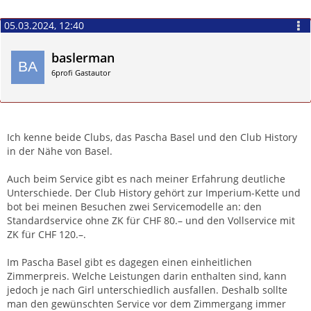
05.03.2024, 12:40
baslerman
6profi Gastautor
Zitieren
Ich kenne beide Clubs, das Pascha Basel und den Club History
in der Nähe von Basel.
Auch beim Service gibt es nach meiner Erfahrung deutliche
Unterschiede. Der Club History gehört zur Imperium-Kette und
bot bei meinen Besuchen zwei Servicemodelle an: den
Standardservice ohne ZK für CHF 80.– und den Vollservice mit
ZK für CHF 120.–.
Im Pascha Basel gibt es dagegen einen einheitlichen
Zimmerpreis. Welche Leistungen darin enthalten sind, kann
jedoch je nach Girl unterschiedlich ausfallen. Deshalb sollte
man den gewünschten Service vor dem Zimmergang immer