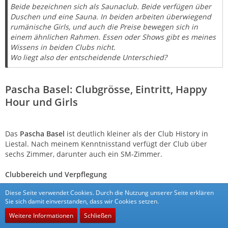
Beide bezeichnen sich als Saunaclub. Beide verfügen über
Duschen und eine Sauna. In beiden arbeiten überwiegend
rumänische Girls, und auch die Preise bewegen sich in
einem ähnlichen Rahmen. Essen oder Shows gibt es meines
Wissens in beiden Clubs nicht.
Wo liegt also der entscheidende Unterschied?
Pascha Basel: Clubgrösse, Eintritt, Happy
Hour und Girls
Das
Pascha Basel
ist deutlich kleiner als der Club History in
Liestal. Nach meinem Kenntnisstand verfügt der Club über
sechs Zimmer, darunter auch ein SM-Zimmer.
Clubbereich und Verpflegung
Diese Seite verwendet Cookies. Durch die Nutzung unserer Seite erklären
Im Club gibt es eine Bar mit Hockern und weiteren
Sie sich damit einverstanden, dass wir Cookies setzen.
Sitzgelegenheiten sowie einen Wellnessbereich mit Sauna und
Whirlpool.
Weitere Informationen
Schließen