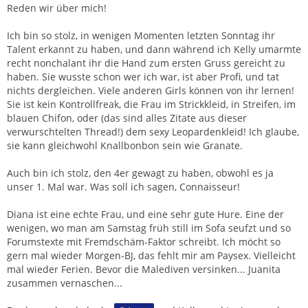
Reden wir über mich!
Ich bin so stolz, in wenigen Momenten letzten Sonntag ihr
Talent erkannt zu haben, und dann während ich Kelly umarmte
recht nonchalant ihr die Hand zum ersten Gruss gereicht zu
haben. Sie wusste schon wer ich war, ist aber Profi, und tat
nichts dergleichen. Viele anderen Girls können von ihr lernen!
Sie ist kein Kontrollfreak, die Frau im Strickkleid, in Streifen, im
blauen Chifon, oder (das sind alles Zitate aus dieser
verwurschtelten Thread!) dem sexy Leopardenkleid! Ich glaube,
sie kann gleichwohl Knallbonbon sein wie Granate.
Auch bin ich stolz, den 4er gewagt zu haben, obwohl es ja
unser 1. Mal war. Was soll ich sagen, Connaisseur!
Diana ist eine echte Frau, und eine sehr gute Hure. Eine der
wenigen, wo man am Samstag früh still im Sofa seufzt und so
Forumstexte mit Fremdschäm-Faktor schreibt. Ich möcht so
gern mal wieder Morgen-BJ, das fehlt mir am Paysex. Vielleicht
mal wieder Ferien. Bevor die Malediven versinken... Juanita
zusammen vernaschen...