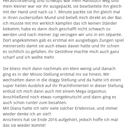
Herausforderung und schwups war mein Handtuch weg und
mein kleiner war vor ihr ausgepackt, sie bearbeitete ihn gleich
mit der Hand und nach ca 1. Minute packte sie ihn gleich mal
in ihren zuckersüßen Mund und beließ mich direkt an der Bar,
ich musste mit mir wirklich kämpfen das ich keinen Ständer
bekomm, habe es dann doch geschafft nicht schwach zu
werden und nach meiner zigi verzogen wir uns in ein séparée.
Dort angekommen gab es erstmal ein ausgiebiges Zungen spiel
meinerseits damit sie auch etwas davon hatte und ihr schien
es sichtlich zu gefallen, ihr Gestöhne machte mich auch ganz
scharf und ich wollte mehr.
Sie bliess mich dann nochmals ein klein wenig und danach
ging es in der Missio Stellung erstmal ins sie hinein, Wir
wechselten dann in die doggy Stellung und da hatte ich einen
super heilen Ausblick auf ihr Prachthinterteil in dieser Stellung
entlud ich mich dann auch mit einem Mega orgasmus.
Anschließend noch etwas rumgeknutscht und dann ging es
auch schon runter zum bezahlen.
Mit Diana hatte ich sehr viele solcher Erlebnisse, und immer
wieder denke ich an sie!!!
Anscheins hat sie Ende 2016 aufgehört, jedoch hoffe ich mal
das sie wieder kommt!