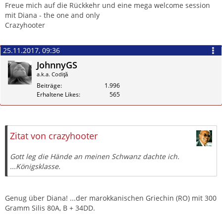
Freue mich auf die Rückkehr und eine mega welcome session
mit Diana - the one and only
Crazyhooter
25.11.2017, 09:36
JohnnyGS
a.k.a. Codiţă
Beiträge
1.996
Erhaltene Likes
565
Zitieren
Zitat von crazyhooter
Gott leg die Hände an meinen Schwanz dachte ich.
...Königsklasse.
Genug über Diana! ...der marokkanischen Griechin (RO) mit 300
Gramm Silis 80A, B + 34DD.