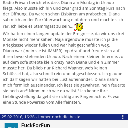
Zitieren
Radio Eriwan berichtete, dass Diana am Montag in Urlaub
fliegt. Also musste ich hin und zwar grad am Sonntag kurz nach
der Öffnung. Da waren schon Eisbären am grabschen. Diana
sah mich an der Parküberwachung einfahren und machte sich
rar. Ich liebe es Stammgast zu sein...
Wir hatten einen langen update der Ereignisse, da wir uns drei
Monate nicht mehr sahen. Naja irgendwie musste ich ja die
Kriegkasse wieder füllen und war halt geschäftlich weg.
Diana war ( nein sie ist IMMER) top drauf und freute sich auf
ihren bevorstehenden Urlaub. Nach einem kleinen Intermezzo
auf dem sofa strebte klein crazy nach Diana und ein Zimmer
musste her. Da blieb nur Richard Wagner, wo's keinen
Schlüssel hat, also schnell rein und abgeschlossen. Ich glaube
ich darf sagen wir hatten bei Lust aufeinander. Diana nahm
mich förmlich auseinander. Ich liess sie gewähren, nein feuerte
sie noch an:" Nimm mich wie du willst." Ich kenne ihre
Lieblingsstellung da geht sie richtig ans Eingemachte. Es war
eine Stunde Powersex vom Allerfeinsten.
25.02.2016, 16:26 - immer noch die beste
FuckForFun