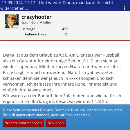
17.09.2014, 11:17 - Und wieder Diana, man kann ihr nicht
widerstehen...
crazyhooter
6profi Gold Mitglied
Beiträge
421
Erhaltene Likes
25
Zitieren
Diana ist aus dem Urlaub zurück. Am Dienstag war Fussball
also ein Garantor für eine ruhige Zeit im CH. Diana sieht ja
wieder super aus. Mit den kurzen Haaren und wenn sie ihre
Brille trägt - einfach umwerfend. Natürlich gab es viel zu
schnaken denn sie war ja auch in xxxx shoppen und sich
verwöhnen. Ich geniesse ihre innere Ruhe, ihr Intelekt und
einfach ihre Anwesenheit.
Wir waren an der Bar auf dem Sofa hinten und wie natürlich
ergab sich ein Rückzug ins Cesar, wo wir uns 1 1/4 Std
vergnügten. Ich schätze das so an Diana sie liefert einfach ein
Diese Seite verwendet Cookies. Durch die Nutzung unserer Seite erklären
Rundum-Wohlfühl-Paket ab.
Sie sich damit einverstanden, dass wir Cookies setzen.
Es hat wieder einige neue (junge bis sehr junge) WG's im CH.
Weitere Informationen
Schließen
Die eine oder andere mag durchaus Potential haben. Ob sie