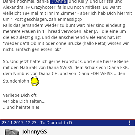
Danke nochmal, danke
Anna
und Kelly, und Larissa und
Alexandra. @ Crazyhooter, falls Du noch mitliest: Du warst
vielleicht 18+ mal mit ihr im Zimmer - aber ich hab Dich hiermit
um 1 Post geschlagen, zahlenmässig :p
Falls das jemandem wieder zu bunt war: hier sind eindeutig
mehrere Frauen in 1 Thread verwoben, aber JA - die eine um
die es zuletzt ging, und die anscheinend viele Fans hat, ist
"wieder da"!! Ob mit oder ohne Brücke (hallo Reto!) wissen wir
nicht. Einfach geniessen, ok?
So. Und jetzt hätte ich gerne Frühstück, und eine heisse Biene
mit den Naturals von Diana SWISS, dem Schalk von Diana FKK,
dem Nimbus von Diana CH, und von Diana EDELWEISS ...den
Stundenlohn
Verliebe Dich oft,
verlobe Dich selten...
...und heirate nie!
23.11.2017, 12:23 - To D or not to D
JohnnyGS