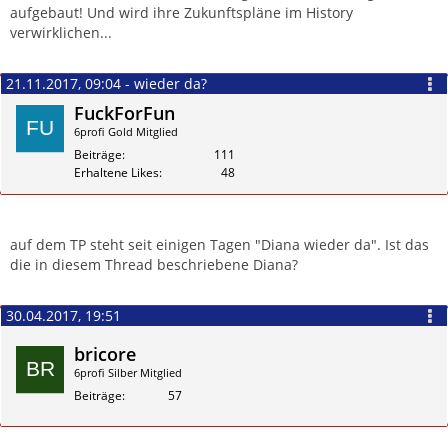
aufgebaut! Und wird ihre Zukunftspläne im History
verwirklichen...
21.11.2017, 09:04 - wieder da?
FuckForFun
6profi Gold Mitglied
Beiträge
111
Erhaltene Likes
48
Zitieren
auf dem TP steht seit einigen Tagen "Diana wieder da". Ist das
die in diesem Thread beschriebene Diana?
30.04.2017, 19:51
bricore
6profi Silber Mitglied
Beiträge
57