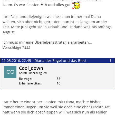
kaum. Es war Session #18 und alles gut
.
Ihre Fans und diejenigen welche schon immer mal Diana
wollten, sich aber nicht getrauten, nun ist es langsam an der
Zeit. Mitte Juni geht sie in Urlaub und ist dann weg bis anfangs
August.
Ich muss mir eine Überlebensstrategie erarbeiten...
Vorschläge ?;););)
21.05.2016, 22:45 - Diana der Engel und das Biest
Cool_down
6profi Silber Mitglied
Beiträge
53
Erhaltene Likes
10
Zitieren
Hatte heute eine super Session mit Diana, machte bisher
immer einen Bogen um Sie weil sie doch eine eher Direkte Art
hatt wenn sie dich abschleppen will, was sich nun als Fehler