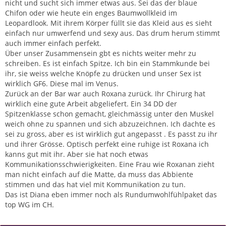
nicht und sucht sich immer etwas aus. Sei das der blaue
Chifon oder wie heute ein enges Baumwollkleid im
Leopardlook. Mit ihrem Körper füllt sie das Kleid aus es sieht
einfach nur umwerfend und sexy aus. Das drum herum stimmt
auch immer einfach perfekt.
Über unser Zusammensein gbt es nichts weiter mehr zu
schreiben. Es ist einfach Spitze. Ich bin ein Stammkunde bei
ihr, sie weiss welche Knöpfe zu drücken und unser Sex ist
wirklich GF6. Diese mal im Venus.
Zurück an der Bar war auch Roxana zurück. Ihr Chirurg hat
wirklich eine gute Arbeit abgeliefert. Ein 34 DD der
Spitzenklasse schon gemacht, gleichmässig unter den Muskel
weich ohne zu spannen und sich abzuzeichnen. Ich dachte es
sei zu gross, aber es ist wirklich gut angepasst . Es passt zu ihr
und ihrer Grösse. Optisch perfekt eine ruhige ist Roxana ich
kanns gut mit ihr. Aber sie hat noch etwas
Kommunikationsschwierigkeiten. Eine Frau wie Roxanan zieht
man nicht einfach auf die Matte, da muss das Abbiente
stimmen und das hat viel mit Kommunikation zu tun.
Das ist Diana eben immer noch als Rundumwohlfühlpaket das
top WG im CH.