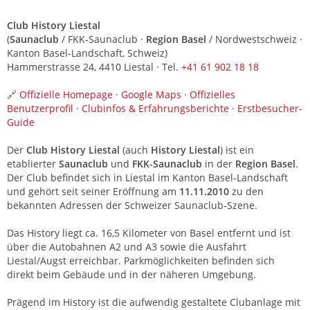
Club History Liestal
(
Saunaclub
/ FKK-Saunaclub ·
Region Basel
/ Nordwestschweiz ·
Kanton Basel-Landschaft, Schweiz)
Hammerstrasse 24, 4410 Liestal · Tel.
+41 61 902 18 18
🔗
Offizielle Homepage
·
Google Maps
·
Offizielles
Benutzerprofil
·
Clubinfos & Erfahrungsberichte
·
Erstbesucher-
Guide
Der
Club History Liestal
(auch
History Liestal
) ist ein
etablierter
Saunaclub
und
FKK-Saunaclub
in der
Region Basel
.
Der Club befindet sich in Liestal im Kanton Basel-Landschaft
und gehört seit seiner Eröffnung am
11.11.2010
zu den
bekannten Adressen der Schweizer Saunaclub-Szene.
Das History liegt ca. 16,5 Kilometer von Basel entfernt und ist
über die Autobahnen A2 und A3 sowie die Ausfahrt
Liestal/Augst erreichbar. Parkmöglichkeiten befinden sich
direkt beim Gebäude und in der näheren Umgebung.
Prägend im History ist die aufwendig gestaltete Clubanlage mit