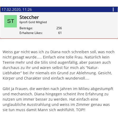
17.02.2020, 11:26
Steccher
6profi Gold Mitglied
Beiträge
256
Erhaltene Likes
61
Zitieren
Weiss gar nicht was ich zu Diana noch schreiben soll, was noch
nicht gesagt wurde..... Einfach eine tolle Frau. Natürlich kein
Teenie mehr und die Silis sind augenfällig, aber passen auch
durchaus zu ihr und wären selbst für mich als “Natur-
Liebhaber” bei ihr niemals ein Grund zur Ablehnung. Gesicht,
Körper und Charakter sind einfach wundervoll....
Gibt ja Frauen, die werden nach Jahren im Milieu abgestumpft
und mechanisch. Diana hingegen scheint ihre Erfahrung zu
nutzen um immer besser zu werden. Hat einfach eine
unglaubliche Ausstrahlung und weiss im Zimmer genau was
sie tun muss damit Mann sich wohlfühlt. TOP!!