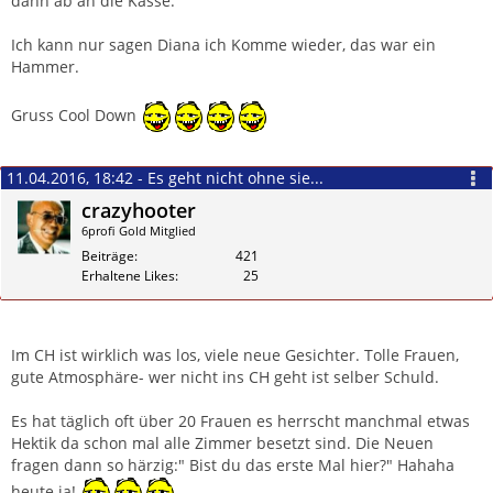
dann ab an die Kasse.
Ich kann nur sagen Diana ich Komme wieder, das war ein
Hammer.
Gruss Cool Down
11.04.2016, 18:42 - Es geht nicht ohne sie...
crazyhooter
6profi Gold Mitglied
Beiträge
421
Erhaltene Likes
25
Zitieren
Im CH ist wirklich was los, viele neue Gesichter. Tolle Frauen,
gute Atmosphäre- wer nicht ins CH geht ist selber Schuld.
Es hat täglich oft über 20 Frauen es herrscht manchmal etwas
Hektik da schon mal alle Zimmer besetzt sind. Die Neuen
fragen dann so härzig:" Bist du das erste Mal hier?" Hahaha
heute ja!