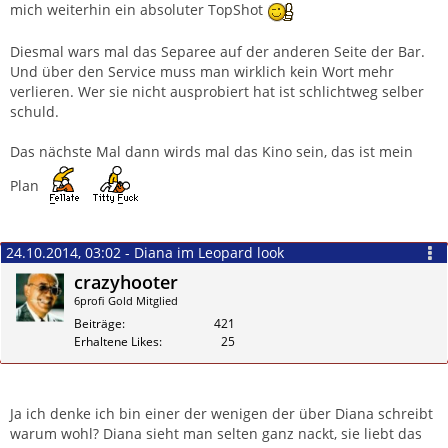
mich weiterhin ein absoluter TopShot
Diesmal wars mal das Separee auf der anderen Seite der Bar.
Und über den Service muss man wirklich kein Wort mehr
verlieren. Wer sie nicht ausprobiert hat ist schlichtweg selber
schuld.
Das nächste Mal dann wirds mal das Kino sein, das ist mein
Plan
24.10.2014, 03:02 - Diana im Leopard look
crazyhooter
6profi Gold Mitglied
Beiträge
421
Erhaltene Likes
25
Zitieren
Ja ich denke ich bin einer der wenigen der über Diana schreibt
warum wohl? Diana sieht man selten ganz nackt, sie liebt das