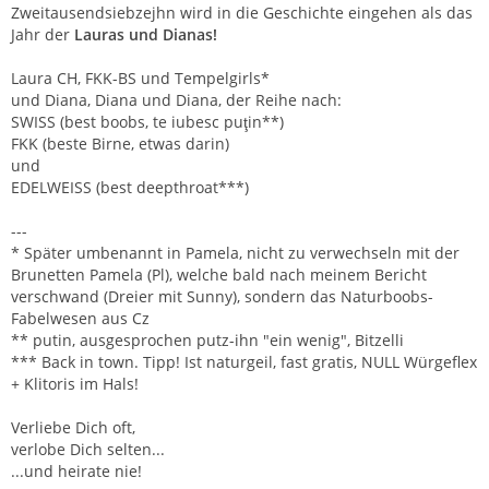
Zweitausendsiebzejhn wird in die Geschichte eingehen als das
Jahr der
Lauras und Dianas!
Laura CH, FKK-BS und Tempelgirls*
und Diana, Diana und Diana, der Reihe nach:
SWISS (best boobs, te iubesc puţin**)
FKK (beste Birne, etwas darin)
und
EDELWEISS (best deepthroat***)
---
* Später umbenannt in Pamela, nicht zu verwechseln mit der
Brunetten Pamela (Pl), welche bald nach meinem Bericht
verschwand (Dreier mit Sunny), sondern das Naturboobs-
Fabelwesen aus Cz
** putin, ausgesprochen putz-ihn "ein wenig", Bitzelli
*** Back in town. Tipp! Ist naturgeil, fast gratis, NULL Würgeflex
+ Klitoris im Hals!
Verliebe Dich oft,
verlobe Dich selten...
...und heirate nie!