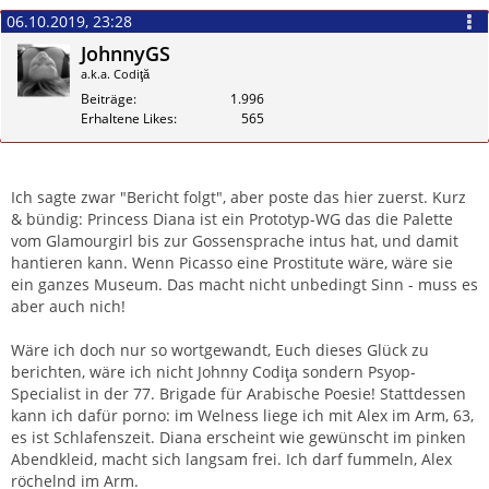
06.10.2019, 23:28
JohnnyGS
a.k.a. Codiţă
Beiträge
1.996
Erhaltene Likes
565
Zitieren
Ich sagte zwar "Bericht folgt", aber poste das hier zuerst. Kurz
& bündig: Princess Diana ist ein Prototyp-WG das die Palette
vom Glamourgirl bis zur Gossensprache intus hat, und damit
hantieren kann. Wenn Picasso eine Prostitute wäre, wäre sie
ein ganzes Museum. Das macht nicht unbedingt Sinn - muss es
aber auch nich!
Wäre ich doch nur so wortgewandt, Euch dieses Glück zu
berichten, wäre ich nicht Johnny Codiţa sondern Psyop-
Specialist in der 77. Brigade für Arabische Poesie! Stattdessen
kann ich dafür porno: im Welness liege ich mit Alex im Arm, 63,
es ist Schlafenszeit. Diana erscheint wie gewünscht im pinken
Abendkleid, macht sich langsam frei. Ich darf fummeln, Alex
röchelnd im Arm.