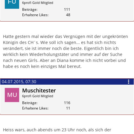
6profi Gold Mitglied
Beiträge
111
Erhaltene Likes
48
Zitieren
Hatte gestern mal wieder das Vergnügen mit der ungekrönten
Königin des CH´s. Wie soll ich sagen... es hat sich nichts
verändert, sie ist immer noch die beste. Eigentlich bin ich
wirklich kein Wiederholungstäter und immer auf der Suche
nach neuen Girls. Aber an Diana komme ich nicht vorbei und
habe es noch kein einziges Mal bereut.
04.07.2015, 07:30
Muschitester
6profi Gold Mitglied
Beiträge
116
Erhaltene Likes
11
Zitieren
Heiss wars, auch abends um 23 Uhr noch, als sich der