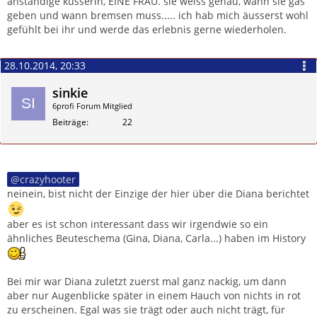
anständige küsserin, EINE FRAU. sie weiss genau, wann sie gas
geben und wann bremsen muss..... ich hab mich äusserst wohl
gefühlt bei ihr und werde das erlebnis gerne wiederholen.
28.10.2014, 20:33
sinkie
6profi Forum Mitglied
Beiträge
22
Zitieren
crazyhooter
neinein, bist nicht der Einzige der hier über die Diana berichtet
aber es ist schon interessant dass wir irgendwie so ein
ähnliches Beuteschema (Gina, Diana, Carla...) haben im History
Bei mir war Diana zuletzt zuerst mal ganz nackig, um dann
aber nur Augenblicke später in einem Hauch von nichts in rot
zu erscheinen. Egal was sie trägt oder auch nicht trägt, für