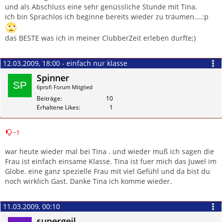
und als Abschluss eine sehr genüssliche Stunde mit Tina.
ich bin Sprachlos ich beginne bereits wieder zu träumen....:p
das BESTE was ich in meiner ClubberZeit erleben durfte;)
12.03.2009, 18:00 - einfach nur klasse
Spinner
6profi Forum Mitglied
Beiträge
10
Erhaltene Likes
1
−1
Zitieren
war heute wieder mal bei Tina . und wieder muß ich sagen die
Frau ist einfach einsame Klasse. Tina ist fuer mich das Juwel im
Globe. eine ganz spezielle Frau mit viel Gefühl und da bist du
noch wirklich Gast. Danke Tina ich komme wieder.
11.03.2009, 00:10
supergeil