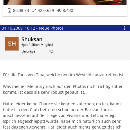
80,08 kB
425×639
8.430
31.10.2009, 10:12 - Neue Photos
Shuksan
6profi Silber Mitglied
Beiträge
42
Zitieren
Für die Fans von Tina, welche neu im Westside anzutreffen ist.
Was meiner Meinung nach auf den Photos nicht richtig rüber
kommt, ist dass sie sehr robust gebaut ist.
Hatte leider keine Chance sie kennen zulernen, da ich, kaum
hatte ich den Club betreten schon an der Bar von Laura,
anschliessend auf der Liege von Viviane und Letizia erlegt
(sprich abgeschleppt) wurde, habe mich natürlich auch sehr
fest dagegen gewehrt. Hat leider auch nichts genutzt das ich