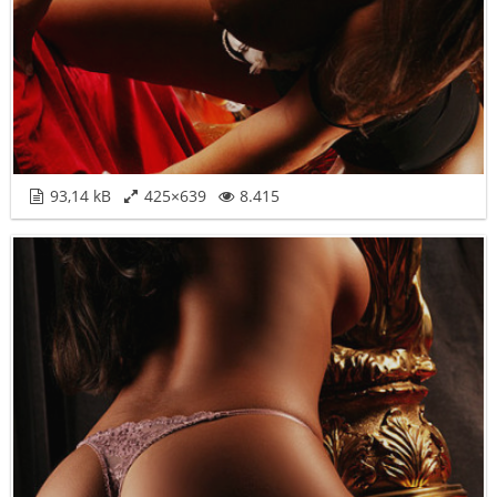
93,14 kB
425×639
8.415