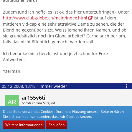
auftauchen wird?
Zudem (und ich hoffe, es ist ok, das hier unterzubringen): Unter
http://www.club-globe.ch/main/index.html
ist auf dem
mittleren vid-cap eine sehr attraktive Dame zu sehen, die der
Blondine gegenüber sitzt. Weiss jemand ihren Namen, und ob
sie grundsätzlich noch im Globe arbeitet? Gerne auch per pm,
falls das nicht öffentlich gemacht werden soll.
Ich bedanke mich herzlichst und jetzt schon für Eure
Antworten.
Yzerman
05.12.2008, 13:18 - Immer wieder
ar155v6ti
6profi Forum Mitglied
Beiträge
2
Diese Seite verwendet Cookies. Durch die Nutzung unserer Seite erklären
Sie sich damit einverstanden, dass wir Cookies setzen.
Weitere Informationen
Schließen
Zitieren