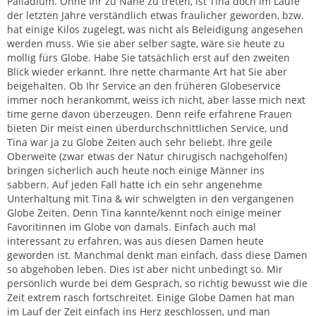
Palladium. Ohne Ihr zu Nahe zu treten, ist Tina doch im Laufe
der letzten Jahre verständlich etwas fraulicher geworden, bzw.
hat einige Kilos zugelegt, was nicht als Beleidigung angesehen
werden muss. Wie sie aber selber sagte, wäre sie heute zu
mollig fürs Globe. Habe Sie tatsächlich erst auf den zweiten
Blick wieder erkannt. Ihre nette charmante Art hat Sie aber
beigehalten. Ob Ihr Service an den früheren Globeservice
immer noch herankommt, weiss ich nicht, aber lasse mich next
time gerne davon überzeugen. Denn reife erfahrene Frauen
bieten Dir meist einen überdurchschnittlichen Service, und
Tina war ja zu Globe Zeiten auch sehr beliebt. Ihre geile
Oberweite (zwar etwas der Natur chirugisch nachgeholfen)
bringen sicherlich auch heute noch einige Männer ins
sabbern. Auf jeden Fall hatte ich ein sehr angenehme
Unterhaltung mit Tina & wir schwelgten in den vergangenen
Globe Zeiten. Denn Tina kannte/kennt noch einige meiner
Favoritinnen im Globe von damals. Einfach auch mal
interessant zu erfahren, was aus diesen Damen heute
geworden ist. Manchmal denkt man einfach, dass diese Damen
so abgehoben leben. Dies ist aber nicht unbedingt so. Mir
persönlich wurde bei dem Gespräch, so richtig bewusst wie die
Zeit extrem rasch fortschreitet. Einige Globe Damen hat man
im Lauf der Zeit einfach ins Herz geschlossen, und man