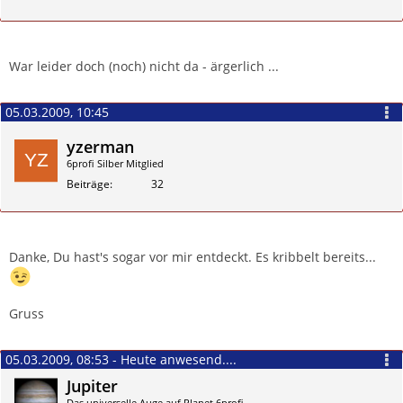
Zitieren
War leider doch (noch) nicht da - ärgerlich ...
05.03.2009, 10:45
yzerman
6profi Silber Mitglied
Beiträge
32
Zitieren
Danke, Du hast's sogar vor mir entdeckt. Es kribbelt bereits...
Gruss
05.03.2009, 08:53 - Heute anwesend....
Jupiter
Das universelle Auge auf Planet 6profi