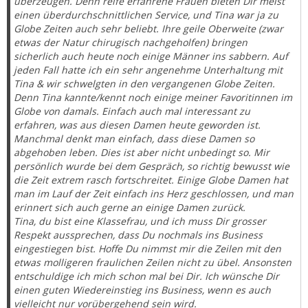
überzeugen. Denn reife erfahrene Frauen bieten Dir meist
einen überdurchschnittlichen Service, und Tina war ja zu
Globe Zeiten auch sehr beliebt. Ihre geile Oberweite (zwar
etwas der Natur chirugisch nachgeholfen) bringen
sicherlich auch heute noch einige Männer ins sabbern. Auf
jeden Fall hatte ich ein sehr angenehme Unterhaltung mit
Tina & wir schwelgten in den vergangenen Globe Zeiten.
Denn Tina kannte/kennt noch einige meiner Favoritinnen im
Globe von damals. Einfach auch mal interessant zu
erfahren, was aus diesen Damen heute geworden ist.
Manchmal denkt man einfach, dass diese Damen so
abgehoben leben. Dies ist aber nicht unbedingt so. Mir
persönlich wurde bei dem Gespräch, so richtig bewusst wie
die Zeit extrem rasch fortschreitet. Einige Globe Damen hat
man im Lauf der Zeit einfach ins Herz geschlossen, und man
erinnert sich auch gerne an einige Damen zurück.
Tina, du bist eine Klassefrau, und ich muss Dir grosser
Respekt aussprechen, dass Du nochmals ins Business
eingestiegen bist. Hoffe Du nimmst mir die Zeilen mit den
etwas molligeren fraulichen Zeilen nicht zu übel. Ansonsten
entschuldige ich mich schon mal bei Dir. Ich wünsche Dir
einen guten Wiedereinstieg ins Business, wenn es auch
vielleicht nur vorübergehend sein wird.