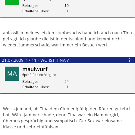
Beiträge
10
Erhaltene Likes
1
Zitieren
anlässlich meines letzten clubbesuchs habe ich auch nach Tina
gefragt. ich glaube die ist in deutschland und kommt nicht
wieder. jammerschade, war immer ein Besuch wert.
21.07.2009, 17:11 - WO IST TINA ?
maulwurf
6profi Forum Mitglied
Beiträge
24
Erhaltene Likes
1
Zitieren
Weiss jemand, ob Tina dem Club entgültig den Rücken gekehrt
hat. Wäre jammerschade, denn Tina war ein Hammergirl,
überaus gesprächig und sympatisch. Der Sex war einsame
Klasse und sehr einfühlsam.