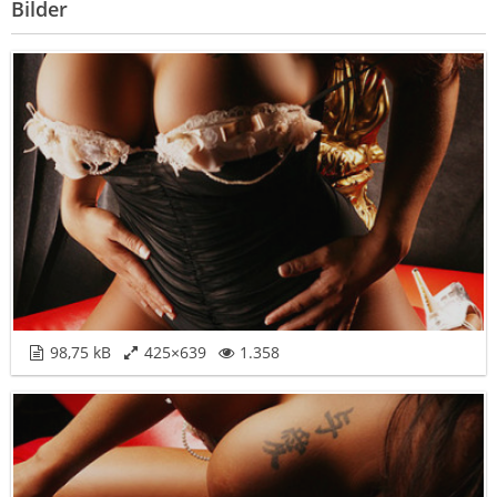
Bilder
98,75 kB
425×639
1.358