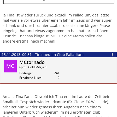
Ja Tina ist wieder zurück und aktuell im Palladium, das letzte
mal war sie vor etwas über einem Jahr im Zeus und war super
schlank und durchtrainiert....aber das sie eine längere Pause
eingelegt hat und etwas zugenommen hat, hat ihre schönen
Gründe....naaaaa klingelst???!!! Für eine Mama sollen das
andere erstmal nach machen!
15.11.2013, 00:31 - Tina neu im Club Palladium
MCtornado
6profi Gold Mitglied
Beiträge
241
Erhaltene Likes
2
Zitieren
An alle Tina Fans. Obwohl ich Tina erst im Laufe der Zeit beim
Smalltalk Gespräch wieder erkannte (EX-Globe, EX-Westside),
arbeitet nun wieder gemäss Ihren Angaben nach einem
längeren Unterbruch wiederum im neu eröffneten Club