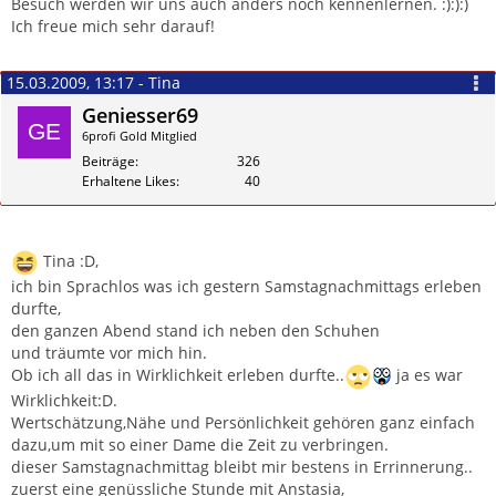
Besuch werden wir uns auch anders noch kennenlernen. :):):)
Ich freue mich sehr darauf!
15.03.2009, 13:17 - Tina
Geniesser69
6profi Gold Mitglied
Beiträge
326
Erhaltene Likes
40
Zitieren
Tina :D,
ich bin Sprachlos was ich gestern Samstagnachmittags erleben
durfte,
den ganzen Abend stand ich neben den Schuhen
und träumte vor mich hin.
Ob ich all das in Wirklichkeit erleben durfte..
ja es war
Wirklichkeit:D.
Wertschätzung,Nähe und Persönlichkeit gehören ganz einfach
dazu,um mit so einer Dame die Zeit zu verbringen.
dieser Samstagnachmittag bleibt mir bestens in Errinnerung..
zuerst eine genüssliche Stunde mit Anstasia,