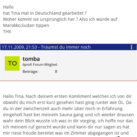
Zitieren
Hallo
hat Tina mal in Deutschland gearbeitet ?
Woher kommt sie ursprünglich her ? Also ich würde auf
Marokko,Sudan tippen
THX
17.11.2009, 21:53 - Träumst du immer noch
tomba
6profi Forum Mitglied
Beiträge
8
Zitieren
Hallo Tina, Nach deinem ersten Komliment welches ich von dir
obwohl du mich erst kurz gesehen hast ging runter wie ÖL. Da
du in der zwischenzeit auch mehr über mich in Erfahrung
eingeholt hast bei meinem Sauna gang und ich wieder drausen
wahr dein Blick wusste ich was in dir vorging. ich hoffe nur das
ich meinem ruf gerecht wurde und kann dir nur sagen es hat
mir riese freude bereitet was im Zimmer abgegangen ist und