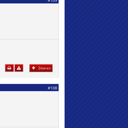
#109
Zitieren
#108