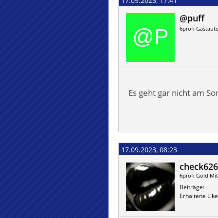
17.09.2023, 17:41
@puff
6profi Gastaut
Es geht gar nicht am So
17.09.2023, 08:23
check626
6profi Gold Mit
Beiträge
Erhaltene Like