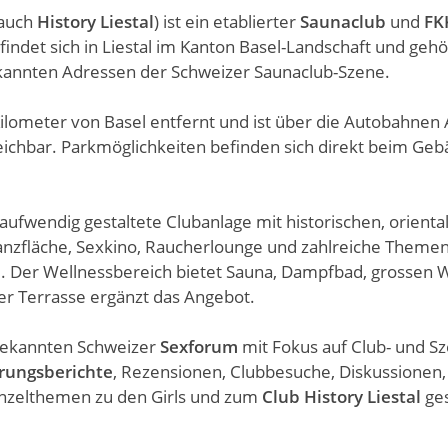
auch
History Liestal
) ist ein etablierter
Saunaclub
und
FK
findet sich in Liestal im Kanton Basel-Landschaft und gehö
annten Adressen der Schweizer Saunaclub-Szene.
 Kilometer von Basel entfernt und ist über die Autobahnen
reichbar. Parkmöglichkeiten befinden sich direkt beim Ge
 aufwendig gestaltete Clubanlage mit historischen, orienta
Tanzfläche, Sexkino, Raucherlounge und zahlreiche Theme
 Der Wellnessbereich bietet Sauna, Dampfbad, grossen W
r Terrasse ergänzt das Angebot.
bekannten Schweizer
Sexforum
mit Fokus auf Club- und S
rungsberichte
, Rezensionen, Clubbesuche, Diskussionen,
inzelthemen zu den Girls und zum
Club History Liestal
ge