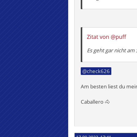
Zitat von @puff
Es geht gar nicht am
check626
Am besten liest du mein
Caballero 🐴