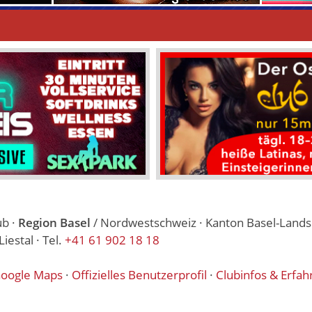
ub ·
Region Basel
/ Nordwestschweiz · Kanton Basel-Landsc
estal · Tel.
+41 61 902 18 18
oogle Maps
·
Offizielles Benutzerprofil
·
Clubinfos & Erfah