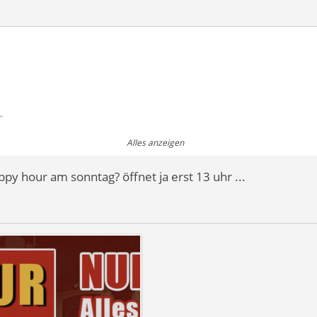
-
Alles anzeigen
ive ZK 120 .-
ppy hour am sonntag? öffnet ja erst 13 uhr ...
 Vollprogramm 140 .-
h Happy Hour Eintritt plus Vollprogramm
110 !!! .