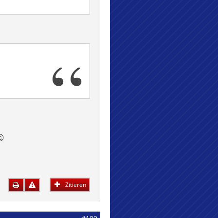
😉
Zitieren