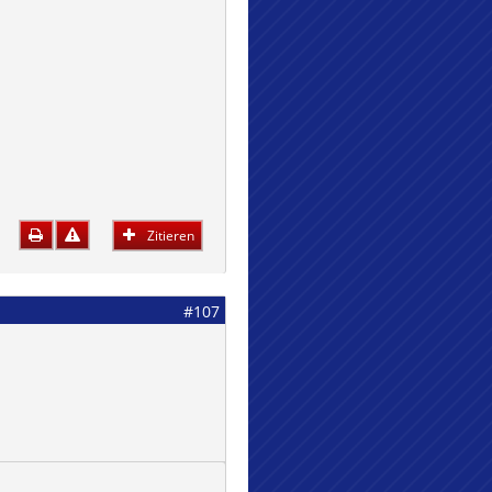
Zitieren
#107