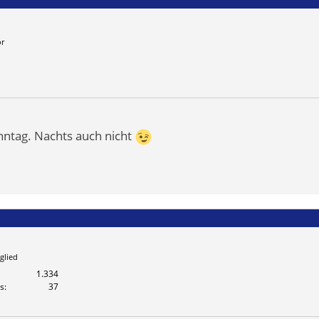
or
nntag. Nachts auch nicht
glied
1.334
s
37