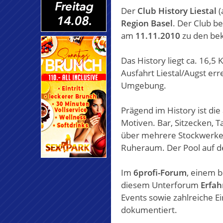
Der
Club History Liestal
(
Region Basel
. Der Club be
am
11.11.2010
zu den bek
Das History liegt ca. 16,5
Ausfahrt Liestal/Augst er
Umgebung.
Prägend im History ist die
Motiven. Bar, Sitzecken, 
über mehrere Stockwerke.
Ruheraum. Der Pool auf de
Im
6profi-Forum
, einem 
diesem Unterforum
Erfah
Events sowie zahlreiche E
dokumentiert.