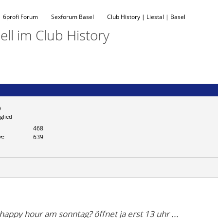
6profi Forum
Sexforum Basel
Club History | Liestal | Basel
ll im Club History
o
glied
468
s
639
happy hour am sonntag? öffnet ja erst 13 uhr ...