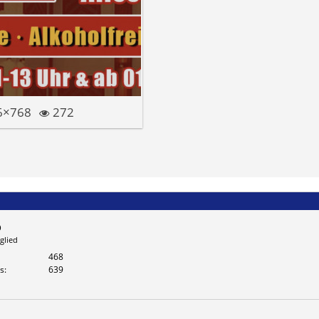
6×768
272
o
glied
468
s
639