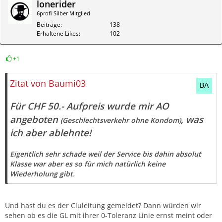
lonerider
Gästemitteilungen wie diese werden bei uns
unmittelbar
geprüft, und in einem solchen Fall hättest du dein Geld
6profi Silber Mitglied
zurück bekommen und die Frau direkt gratis aus dem Club
Beiträge
138
mitnehmen können, inklusive eines von uns geschenkten
Erhaltene Likes
102
Kondoms als Schutzmaßnahme.
+1
Zum Schutz unserer Gäste und der Frauen gilt im El Harem:
Zitieren
AO wird strikt nicht geduldet.
Zitat von Baumi03
Für CHF 50.- Aufpreis wurde mir AO
angeboten
, was
(Geschlechtsverkehr ohne Kondom)
ich aber ablehnte!
Eigentlich sehr schade weil der Service bis dahin absolut
Klasse war aber es so für mich natürlich keine
Wiederholung gibt.
Und hast du es der Cluleitung gemeldet? Dann würden wir
sehen ob es die GL mit ihrer 0-Toleranz Linie ernst meint oder