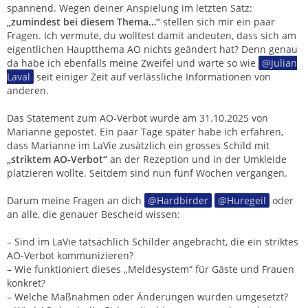
spannend. Wegen deiner Anspielung im letzten Satz:
„zumindest bei diesem Thema…“
stellen sich mir ein paar
Fragen. Ich vermute, du wolltest damit andeuten, dass sich am
eigentlichen Hauptthema AO nichts geändert hat? Denn genau
da habe ich ebenfalls meine Zweifel und warte so wie
Julian
Laval
seit einiger Zeit auf verlässliche Informationen von
anderen.
Das Statement zum AO-Verbot wurde am 31.10.2025 von
Marianne gepostet. Ein paar Tage später habe ich erfahren,
dass Marianne im LaVie zusätzlich ein grosses Schild mit
„striktem AO-Verbot“
an der Rezeption und in der Umkleide
platzieren wollte. Seitdem sind nun fünf Wochen vergangen.
Darum meine Fragen an dich
Hardbirder
Huregeil
oder
an alle, die genauer Bescheid wissen:
– Sind im LaVie tatsächlich Schilder angebracht, die ein striktes
AO-Verbot kommunizieren?
– Wie funktioniert dieses „Meldesystem“ für Gäste und Frauen
konkret?
– Welche Maßnahmen oder Änderungen wurden umgesetzt?