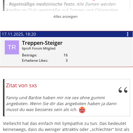
-
Regelmäßige medizinische Tests:
Alle Damen werden
künftig im Club regelmäßig auf Tripper und Chlamydien
getestet; die Ergebnisse werden dokumentiert.
Alles anzeigen
-
Meldesystem für Gäste:
Gäste werden gebeten, Damen
direkt an der Rezeption zu melden, die AO anbieten. Jedem
Hinweis wird nachgegangen.
17.11.2025, 18:20
-
Meldesystem für Damen:
Ebenso sollen Damen Gäste
Treppen-Steiger
melden, die sie zu AO drängen, bedrängen, belästigen oder
6profi Forum Mitglied
gar nötigen.
Beiträge
16
-
Testkunden-Einsätze:
6profi wird künftig anonyme
Erhaltene Likes
3
Testkunden einsetzen, um die Umsetzung & Einhaltung
dieser Maßnahmen zu überprüfen und transparent darüber
berichten.
Zitieren
-
Weitere interne Maßnahmen
, die nicht öffentlich gemacht
Zitat von sxs
werden.
Ein wenig Geduld: Veränderungen brauchen Zeit – die
Fanny und Barbie haben mir nie sex ohne gummi
Ergebnisse werden sichtbar werden.
angeboten. Wenn Sie dir das angeboten haben ja dann
musst du was besseres sein als ich.
Vielleicht hat das einfach mit Sympathie zu tun. Das bedeutet
keineswegs, dass du weniger attraktiv oder „schlechter“ bist als