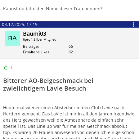
Kannst du bitte den Name dieser Frau nennen?
03.12.2025, 17:19
Baumi03
6profi Silber Mitglied
Beiträge
66
Erhaltene Likes
82
+1
Zitieren
Bitterer AO-Beigeschmack bei
zwielichtigem Lavie Besuch
Heute mal wieder einen Abstecher in den Club LaVie nach
Herdern gemacht. Das LaVie ist mir in all den Jahren irgendwie
ans Herz gewachsen weil die Atmosphäre da einfach sehr
speziell ist. Das Line up war für meinen Geschmack absolut
top. Es waren 20 Frauen anwesend von denen ich einige schon
kannte, es waren aber auch einige für mich Neue Girls dabei.