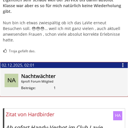
Klasse war aber es so für mich natürlich keine Wiederholung
gibt.
Nun bin ich etwas zwiespältig ob ich das LaVie erneut
Besuchen soll. 😳😳😳… weil ich mit ganz vielen , auch aktuell
anwesenden Frauen , schon viele absolut korrekte Erlebnisse
hatte.
Troja gefällt das.
02.12.2025, 02:01
Nachtwächter
6profi Forum Mitglied
Beiträge
1
Zitieren
Zitat von Hardbirder
Ab sofort Handy-Verbot im Club Lavie