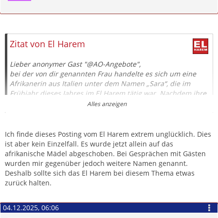
Zitieren
Zitat von El Harem
Lieber anonymer Gast "@AO-Angebote",
bei der von dir genannten Frau handelte es sich um eine
Afrikanerin aus Italien unter dem Namen „Sara“, die im
Frühjahr dieses Jahres im El Harem tätig war. Nachdem ihre
AO-Praxis bekannt wurde, durfte sie bereits nach wenigen
Alles anzeigen
Tagen unmittelbar ihre Koffer packen. Später tauchte sie
unter dem Namen „Angelina“ und weiteren Namen in
anderen Clubs auf, verschwand dort aber meist schnell
Ich finde dieses Posting vom El Harem extrem unglücklich. Dies
wieder, vermutlich mit demselben Verhalten. Die 6profis:
ist aber kein Einzelfall. Es wurde jetzt allein auf das
green
und
El perversito
hatten sie diesbezüglich bereits
afrikanische Mädel abgeschoben. Bei Gesprächen mit Gästen
im Forum entlarvt; hier lohnt sich ein Blick in die
wurden mir gegenüber jedoch weitere Namen genannt.
entsprechenden Beiträge.
Deshalb sollte sich das El Harem bei diesem Thema etwas
zurück halten.
Es war in diesem Jahr der einzige Vorfall im El Harem, der in
Bezug auf AO zu Ohren kam.
Daher die Gegenfrage:
Warum
04.12.2025, 06:06
hast du den Vorfall nicht direkt an der Rezeption gemeldet?