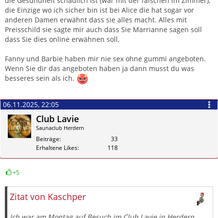
die Gesundheit schädlich ist (war mit der falschen im Zimmer),
die Einzige wo ich sicher bin ist bei Alice die hat sogar vor
anderen Damen erwähnt dass sie alles macht. Alles mit
Preisschild sie sagte mir auch dass Sie Marrianne sagen soll
dass Sie dies online erwähnen soll.
Fanny und Barbie haben mir nie sex ohne gummi angeboten.
Wenn Sie dir das angeboten haben ja dann musst du was
besseres sein als ich.
06.11.2025, 22:05
Club Lavie
Saunaclub Herdern
Beiträge
33
Erhaltene Likes
118
+5
Zitieren
Zitat von Kaschper
Ich war am Montag auf Besuch im Club Lavie in Herdern.