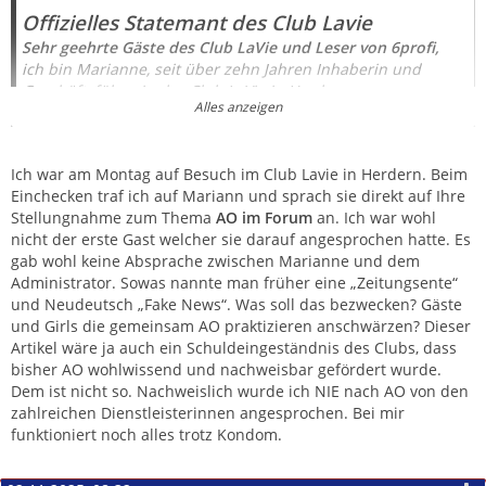
Offizielles Statemant des Club Lavie
Sehr geehrte Gäste des Club LaVie und Leser von 6profi,
ich bin Marianne, seit über zehn Jahren Inhaberin und
Geschäftsführerin des Club LaVie in Herdern.
Alles anzeigen
In den letzten Wochen und Monaten wurden gegen unseren
Club LaVie zahlreiche Vorwürfe erhoben. Solche
Ich war am Montag auf Besuch im Club Lavie in Herdern. Beim
Anschuldigungen sind für uns nicht neu, doch ihr aktuelles
Einchecken traf ich auf Mariann und sprach sie direkt auf Ihre
Ausmaß macht ein klares Handeln erforderlich. Auf Anraten
Stellungnahme zum Thema
AO im Forum
an. Ich war wohl
von 6profi und nach gemeinsamer intensiver Analyse der
nicht der erste Gast welcher sie darauf angesprochen hatte. Es
Situation, habe ich gemeinsam in enger Absprache mit dem
gab wohl keine Absprache zwischen Marianne und dem
Administrator von 6profi ein Maßnahmenpaket
Administrator. Sowas nannte man früher eine „Zeitungsente“
ausgearbeitet, dessen Umsetzung mit dieser Mitteilung
und Neudeutsch „Fake News“. Was soll das bezwecken? Gäste
beginnt.
und Girls die gemeinsam AO praktizieren anschwärzen? Dieser
Artikel wäre ja auch ein Schuldeingeständnis des Clubs, dass
bisher AO wohlwissend und nachweisbar gefördert wurde.
Mariann
Dem ist nicht so. Nachweislich wurde ich NIE nach AO von den
Inhaberin & Geschäftsführerin Club LaVie, Herdern
zahlreichen Dienstleisterinnen angesprochen. Bei mir
funktioniert noch alles trotz Kondom.