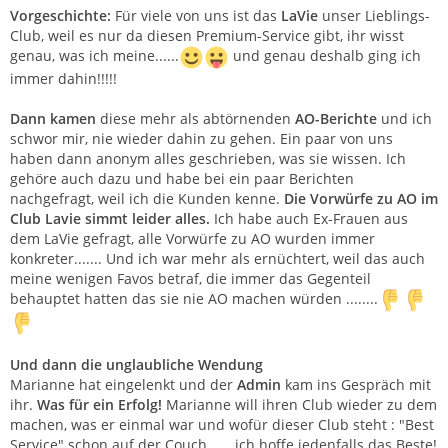
Vorgeschichte:
Für viele von uns ist das
LaVie
unser Lieblings-
Club, weil es nur da diesen Premium-Service gibt, ihr wisst
genau, was ich meine......
und genau deshalb ging ich
immer dahin!!!!!
Dann kamen
diese mehr als abtörnenden
AO-Berichte
und ich
schwor mir, nie wieder dahin zu gehen. Ein paar von uns
haben dann anonym alles geschrieben, was sie wissen. Ich
gehöre auch dazu und habe bei ein paar Berichten
nachgefragt, weil ich die Kunden kenne.
Die Vorwürfe zu AO im
Club Lavie simmt leider alles.
Ich habe auch Ex-Frauen aus
dem LaVie gefragt, alle Vorwürfe zu AO wurden immer
konkreter....... Und ich war mehr als ernüchtert, weil das auch
meine wenigen Favos betraf, die immer das Gegenteil
behauptet hatten das sie nie AO machen würden ........
Und dann die unglaubliche Wendung
Marianne hat eingelenkt und der
Admin
kam ins Gespräch mit
ihr.
Was für ein Erfolg!
Marianne will ihren Club wieder zu dem
machen, was er einmal war und wofür dieser Club steht : "Best
Service" schon auf der Couch.......ich hoffe jedenfalls das Beste!