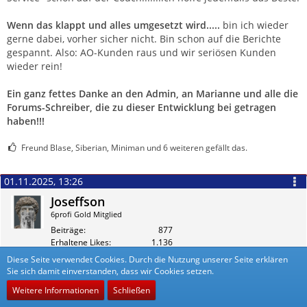
Wenn das klappt
und alles umgesetzt wird.....
bin ich wieder
gerne dabei, vorher sicher nicht. Bin schon auf die Berichte
gespannt. Also: AO-Kunden raus und wir seriösen Kunden
wieder rein!
Ein ganz fettes Danke an den Admin, an Marianne und alle die
Forums-Schreiber, die zu dieser Entwicklung bei getragen
haben!!!
Freund Blase, Siberian, Miniman und 6 weiteren gefällt das.
01.11.2025, 13:26
Joseffson
6profi Gold Mitglied
Beiträge
877
Erhaltene Likes
1.136
Diese Seite verwendet Cookies. Durch die Nutzung unserer Seite erklären
Sie sich damit einverstanden, dass wir Cookies setzen.
+3
Zitieren
Weitere Informationen
Schließen
Gute Initiative gegen AO und Fragen zu den